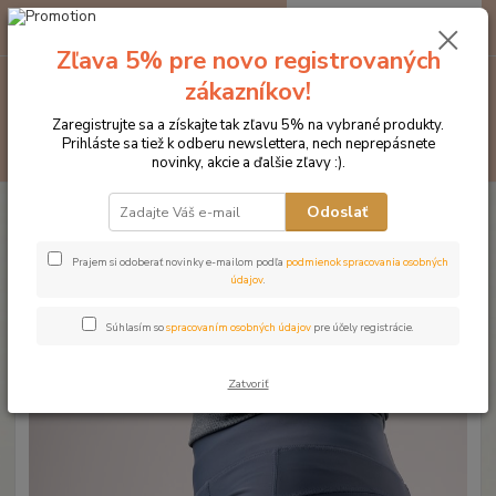
0
ks
EUR
za
0 €
Zľava 5% pre novo registrovaných
zákazníkov!
Menu
Zaregistrujte sa a získajte tak zľavu 5% na vybrané produkty.
Prihláste sa tiež k odberu newslettera, nech neprepásnete
Hľadať
novinky, akcie a ďalšie zľavy :).
Úvod
Značka oblečenia MONTAR ZĽAVY!
Jazdecké nohavice
Odoslať
MONTAR legíny Linnea modrá
MONTAR legíny Linnea modrá
Prajem si odoberať novinky e-mailom podľa
podmienok spracovania osobných
údajov
.
Novinka
Súhlasím so
spracovaním osobných údajov
pre účely registrácie.
Zatvoriť