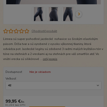
Ohodnotiť produkt
Linnea sú super pohodlné jazdecké nohavice so širokým elastickým
pásom. Držia tvar a sú vyrobené z vysoko výkonnej tkaniny, ktorá
odvádza pot. Jazdecké legíny sú zdobené 3 radmi malých kryštálov tón v
tóne na stehnách a 2 vreckami aj na stehnách pre váš smartfón atď. Vo
vnútri vrecka sú silikónové ...
celý popis
Dostupnosť
Nie je skladom
Veľkosť
99,95 €
/
ks
81,26 €
bez DPH