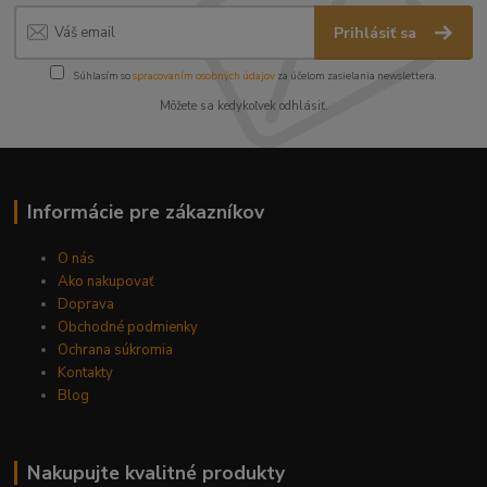
Prihlásiť sa
Súhlasím so
spracovaním osobných údajov
za účelom zasielania newslettera.
Môžete sa kedykoľvek odhlásiť.
Informácie pre zákazníkov
O nás
Ako nakupovať
Doprava
Obchodné podmienky
Ochrana súkromia
Kontakty
Blog
Nakupujte kvalitné produkty