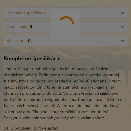
Kompletné špecifikácie
Hodnotenie
0
Komentáre
0
Kompletné špecifikácie
Linnea sú super pohodlné jazdecké nohavice so širokým
elastickým pásom. Držia tvar a sú vyrobené z vysoko výkonnej
tkaniny, ktorá odvádza pot. Jazdecké legíny sú zdobené 3 radmi
malých kryštálov tón v tóne na stehnách a 2 vreckami aj na
stehnách pre váš smartfón atď. Vo vnútri vrecka sú silikónové
bodky, ktoré zabraňujú vypadnutiu smartfónu pri jazde. Silikón má
tvar malých ryžových zrniek. A tento model má celosedadlový
silikónový grip. Tkanina je super mäkká a roztiahnuteľná.
Poskytuje vám voľnosť pohybu pri práci s vaším koňom.
81 % polyamid, 19 % elastan