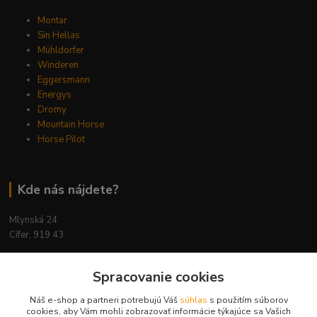
Montar
Sin Hellas
Mühldorfer
Winderen
Eggersmann
Energys
Dromy
Mountain Horse
Horse Pilot
Kde nás nájdete?
Mlynská 24
Cífer, 919 43
Spracovanie cookies
Náš e-shop a partneri potrebujú Váš
súhlas
s použitím súborov
Kontakty
cookies, aby Vám mohli zobrazovať informácie týkajúce sa Vašich