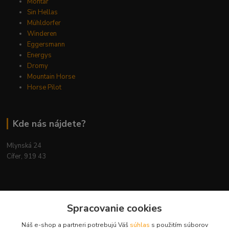
Montar
Sin Hellas
Mühldorfer
Winderen
Eggersmann
Energys
Dromy
Mountain Horse
Horse Pilot
Kde nás nájdete?
Mlynská 24
Cífer, 919 43
Spracovanie cookies
Kontakty
Náš e-shop a partneri potrebujú Váš
súhlas
s použitím súborov