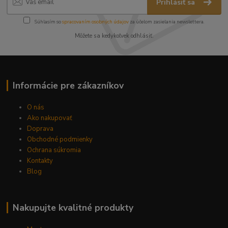
Prihlásiť sa
Súhlasím so
spracovaním osobných údajov
za účelom zasielania newslettera.
Môžete sa kedykoľvek odhlásiť.
Informácie pre zákazníkov
O nás
Ako nakupovať
Doprava
Obchodné podmienky
Ochrana súkromia
Kontakty
Blog
Nakupujte kvalitné produkty