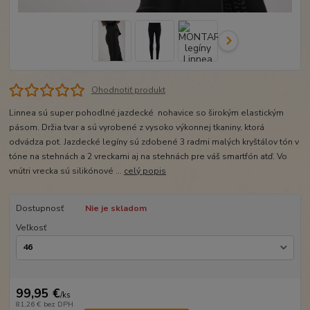
Ohodnotiť produkt
Linnea sú super pohodlné jazdecké nohavice so širokým elastickým
pásom. Držia tvar a sú vyrobené z vysoko výkonnej tkaniny, ktorá
odvádza pot. Jazdecké legíny sú zdobené 3 radmi malých kryštálov tón v
tóne na stehnách a 2 vreckami aj na stehnách pre váš smartfón atď. Vo
vnútri vrecka sú silikónové ...
celý popis
Dostupnosť
Nie je skladom
Veľkosť
99,95 €
/
ks
81,26 €
bez DPH