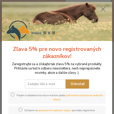
0
ks
EUR
za
0 €
Menu
Hľadať
Zľava 5% pre novo registrovaných
Úvod
Značka oblečenia MONTAR ZĽAVY!
Jazdecké nohavice
MONTAR legíny Linnea čierna
zákazníkov!
MONTAR legíny Linnea čierna
Zaregistrujte sa a získajte tak zľavu 5% na vybrané produkty.
Prihláste sa tiež k odberu newslettera, nech neprepásnete
novinky, akcie a ďalšie zľavy :).
Novinka
Akcia
Odoslať
Prajem si odoberať novinky e-mailom podľa
podmienok spracovania osobných
údajov
.
Súhlasím so
spracovaním osobných údajov
pre účely registrácie.