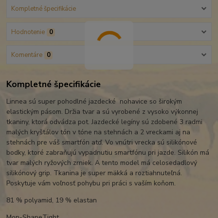
Kompletné špecifikácie
Hodnotenie
0
Komentáre
0
Kompletné špecifikácie
Linnea sú super pohodlné jazdecké nohavice so širokým
elastickým pásom. Držia tvar a sú vyrobené z vysoko výkonnej
tkaniny, ktorá odvádza pot. Jazdecké legíny sú zdobené 3 radmi
malých kryštálov tón v tóne na stehnách a 2 vreckami aj na
stehnách pre váš smartfón atď. Vo vnútri vrecka sú silikónové
bodky, ktoré zabraňujú vypadnutiu smartfónu pri jazde. Silikón má
tvar malých ryžových zrniek. A tento model má celosedadlový
silikónový grip. Tkanina je super mäkká a roztiahnuteľná.
Poskytuje vám voľnosť pohybu pri práci s vaším koňom.
81 % polyamid, 19 % elastan
Mon-ShapeTight