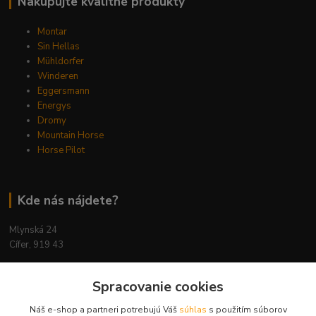
Nakupujte kvalitné produkty
Montar
Sin Hellas
Mühldorfer
Winderen
Eggersmann
Energys
Dromy
Mountain Horse
Horse Pilot
Kde nás nájdete?
Mlynská 24
Cífer, 919 43
Spracovanie cookies
Náš e-shop a partneri potrebujú Váš
súhlas
s použitím súborov