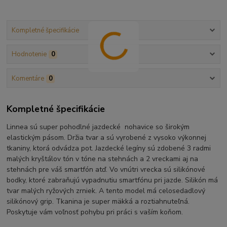
Kompletné špecifikácie
Hodnotenie
0
Komentáre
0
Kompletné špecifikácie
Linnea sú super pohodlné jazdecké nohavice so širokým
elastickým pásom. Držia tvar a sú vyrobené z vysoko výkonnej
tkaniny, ktorá odvádza pot. Jazdecké legíny sú zdobené 3 radmi
malých kryštálov tón v tóne na stehnách a 2 vreckami aj na
stehnách pre váš smartfón atď. Vo vnútri vrecka sú silikónové
bodky, ktoré zabraňujú vypadnutiu smartfónu pri jazde. Silikón má
tvar malých ryžových zrniek. A tento model má celosedadlový
silikónový grip. Tkanina je super mäkká a roztiahnuteľná.
Poskytuje vám voľnosť pohybu pri práci s vaším koňom.