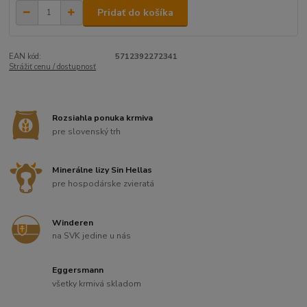
Pridať do košíka
EAN kód:
5712392272341
Strážiť cenu / dostupnosť
Rozsiahla ponuka krmiva
pre slovenský trh
Minerálne lizy Sin Hellas
pre hospodárske zvieratá
Winderen
na SVK jedine u nás
Eggersmann
všetky krmivá skladom