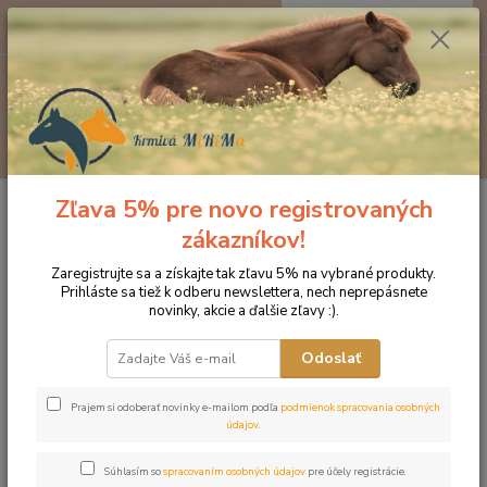
0
ks
EUR
za
0 €
Menu
Hľadať
Zľava 5% pre novo registrovaných
Úvod
Značka oblečenia MONTAR ZĽAVY!
Jazdecké nohavice
MONTAR legíny Linnea čierna
zákazníkov!
MONTAR legíny Linnea čierna
Zaregistrujte sa a získajte tak zľavu 5% na vybrané produkty.
Prihláste sa tiež k odberu newslettera, nech neprepásnete
novinky, akcie a ďalšie zľavy :).
Novinka
Akcia
Odoslať
Prajem si odoberať novinky e-mailom podľa
podmienok spracovania osobných
údajov
.
Súhlasím so
spracovaním osobných údajov
pre účely registrácie.