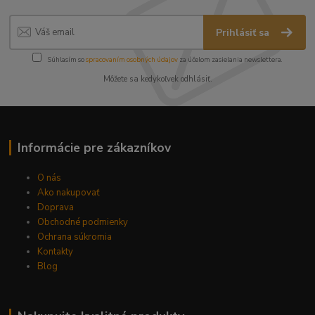
Prihlásiť sa
Súhlasím so
spracovaním osobných údajov
za účelom zasielania newslettera.
Môžete sa kedykoľvek odhlásiť.
Informácie pre zákazníkov
O nás
Ako nakupovať
Doprava
Obchodné podmienky
Ochrana súkromia
Kontakty
Blog