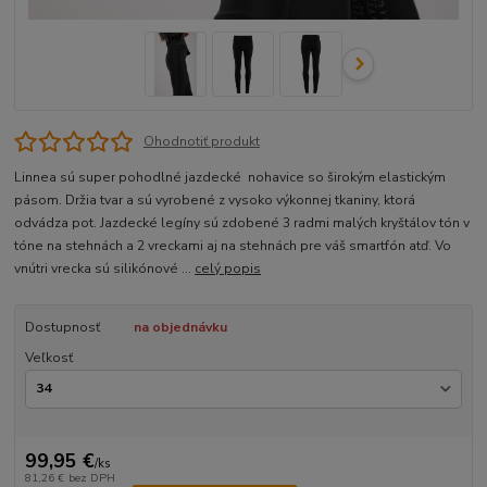
Ohodnotiť produkt
Linnea sú super pohodlné jazdecké nohavice so širokým elastickým
pásom. Držia tvar a sú vyrobené z vysoko výkonnej tkaniny, ktorá
odvádza pot. Jazdecké legíny sú zdobené 3 radmi malých kryštálov tón v
tóne na stehnách a 2 vreckami aj na stehnách pre váš smartfón atď. Vo
vnútri vrecka sú silikónové ...
celý popis
Dostupnosť
na objednávku
Veľkosť
99,95 €
/
ks
81,26 €
bez DPH