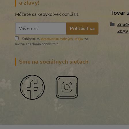
a zľavy!
Tovar 
Môžete sa kedykoľvek odhlásiť.
Znač
Prihlásiť sa
ZĽAV
Súhlasím so
spracovaním osobných údajov
za
účelom zasielania newslettera.
Sme na sociálnych sieťach