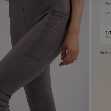
Dos
Veľ
10
85,
Strážiť