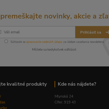
premeškajte novinky, akcie a zľa
Prihlásiť sa
Súhlasím so
spracovaním osobných údajov
za účelom zasielania newslettera.
Môžete sa kedykoľvek odhlásiť.
te kvalitné produkty
Kde nás nájdete?
r
Mlynská 24
llas
Cífer, 919 43
rfer