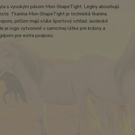
Jayla s vysokým pásom Mon-ShapeTight. Legíny absorbujú
 mieste. Tkanina Mon-ShapeTight je technická tkanina,
 oporu, pričom majú stále športový vzhľad. Jazdecké
de je logo vytvorené v samotnej látke pre krásny a
gripom pre extra podporu.