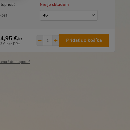
tupnosť
Nie je skladom
kosť
4,95 €
/
ks
Pridať do košíka
33 €
bez DPH
 cenu / dostupnosť