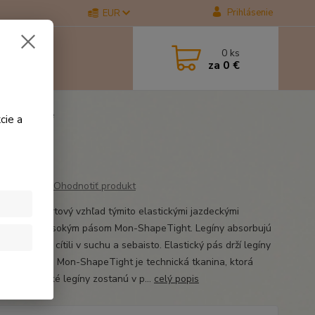
Prihlásenie
EUR
0
ks
za
0 €
y Jayla šedé
cie a
Ohodnotiť produkt
ite svoj športový vzhľad týmito elastickými jazdeckými
mi Jayla s vysokým pásom Mon-ShapeTight. Legíny absorbujú
, aby ste sa cítili v suchu a sebaisto. Elastický pás drží legíny
ste. Tkanina Mon-ShapeTight je technická tkanina, ktorá
e, že jazdecké legíny zostanú v p...
celý popis