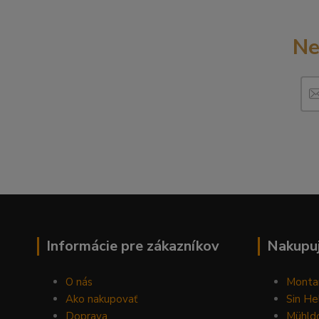
Ne
Informácie pre zákazníkov
Nakupuj
O nás
Monta
Ako nakupovať
Sin He
Doprava
Mühldo