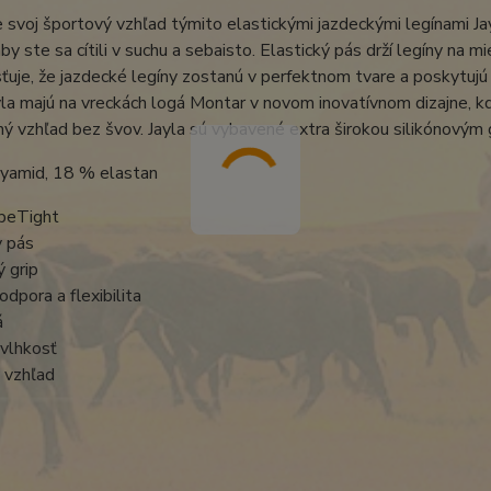
 svoj športový vzhľad týmito elastickými jazdeckými legínami 
aby ste sa cítili v suchu a sebaisto. Elastický pás drží legíny na
sťuje, že jazdecké legíny zostanú v perfektnom tvare a poskytujú
yla majú na vreckách logá Montar v novom inovatívnom dizajne, k
ý vzhľad bez švov. Jayla sú vybavené extra širokou silikónovým 
yamid, 18 % elastan
peTight
 pás
ý grip
dpora a flexibilita
á
vlhkosť
 vzhľad