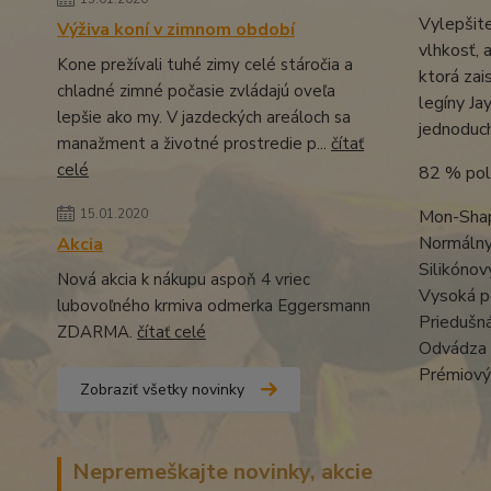
Vylepšite
Výživa koní v zimnom období
vlhkosť, 
Kone prežívali tuhé zimy celé stáročia a
ktorá zai
chladné zimné počasie zvládajú oveľa
legíny Ja
lepšie ako my. V jazdeckých areáloch sa
jednoduch
manažment a životné prostredie p...
čítať
celé
82 % pol
Mon-Sha
15.01.2020
Normálny
Akcia
Silikónov
Nová akcia k nákupu aspoň 4 vriec
Vysoká po
lubovoľného krmiva odmerka Eggersmann
Priedušn
ZDARMA.
čítať celé
Odvádza 
Prémiový
Zobraziť všetky novinky
Nepremeškajte novinky, akcie