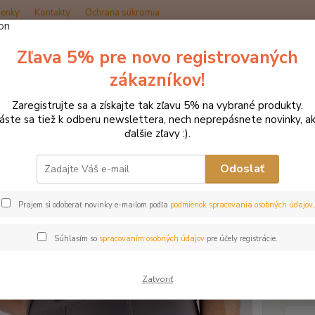
enky
Kontakty
Ochrana súkromia
Zľava 5% pre novo registrovaných
Hľadať
zákazníkov!
Zaregistrujte sa a získajte tak zľavu 5% na vybrané produkty.
načka oblečenia MONTAR ZĽAVY!
Jazdecké nohavice
MONTAR legín
láste sa tiež k odberu newslettera, nech neprepásnete novinky, ak
ďalšie zľavy :).
AR legíny Jayla šedé
Odoslať
Akcia
Prajem si odoberať novinky e-mailom podľa
podmienok spracovania osobných údajov
.
Vylepš
legína
Súhlasím so
spracovaním osobných údajov
pre účely registrácie.
vlhkosť
na mie
zaisťuj
Zatvoriť