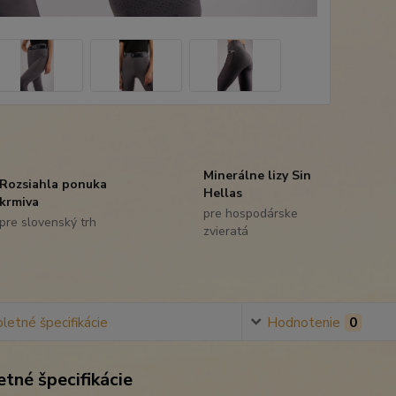
Minerálne lizy Sin
Rozsiahla ponuka
Hellas
krmiva
pre hospodárske
pre slovenský trh
zvieratá
etné špecifikácie
Hodnotenie
0
tné špecifikácie