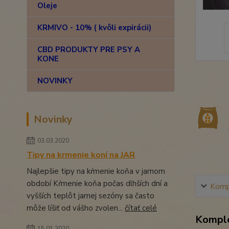
Oleje
KRMIVO - 10% ( kvôli expirácii)
CBD PRODUKTY PRE PSY A
KONE
NOVINKY
Novinky
03.03.2020
Tipy na krmenie koní na JAR
Najlepšie tipy na kŕmenie koňa v jarnom
období Kŕmenie koňa počas dlhších dní a
Kompl
vyšších teplôt jarnej sezóny sa často
môže líšiť od vášho zvolen...
čítať celé
Komple
15.01.2020