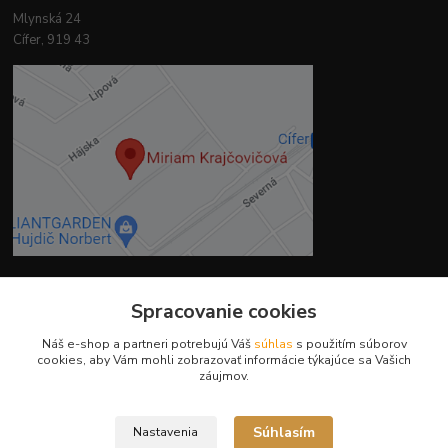
Mlynská 24
Cífer, 919 43
Spracovanie cookies
Kontakty
Náš e-shop a partneri potrebujú Váš
súhlas
s použitím súborov
cookies, aby Vám mohli zobrazovať informácie týkajúce sa Vašich
záujmov.
Súhlasím
Nastavenia
Ing. Miriam Botíková