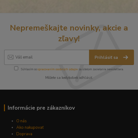
Nepremeškajte novinky, akcie a
zľavy!
Prihlásiť sa
Súhlasím so
spracovaním osobných údajov
za účelom zasielania newslettera.
Môžete sa kedykoľvek odhlásiť.
Informácie pre zákazníkov
O nás
Ako nakupovať
Doprava