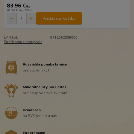
83,96 €
/
ks
68,26 €
bez DPH
Pridať do košíka
EAN kód:
5712392335060
Strážiť cenu / dostupnosť
Rozsiahla ponuka krmiva
pre slovenský trh
Minerálne lizy Sin Hellas
pre hospodárske zvieratá
Winderen
na SVK jedine u nás
Eggersmann