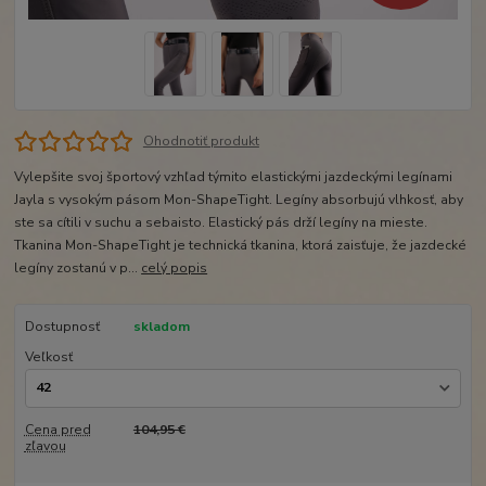
Ohodnotiť produkt
Vylepšite svoj športový vzhľad týmito elastickými jazdeckými legínami
Jayla s vysokým pásom Mon-ShapeTight. Legíny absorbujú vlhkosť, aby
ste sa cítili v suchu a sebaisto. Elastický pás drží legíny na mieste.
Tkanina Mon-ShapeTight je technická tkanina, ktorá zaisťuje, že jazdecké
legíny zostanú v p...
celý popis
Dostupnosť
skladom
Veľkosť
Cena pred
104,95 €
zľavou