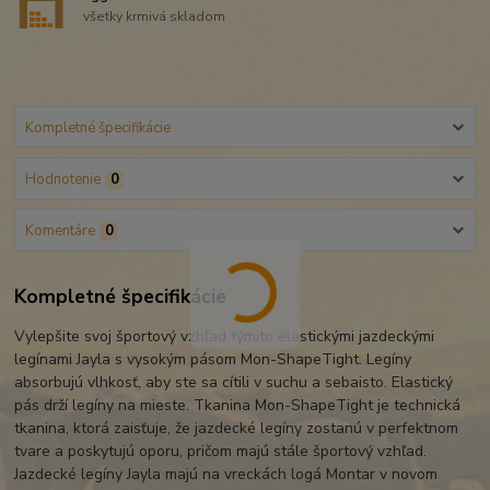
všetky krmivá skladom
Kompletné špecifikácie
Hodnotenie
0
Komentáre
0
Kompletné špecifikácie
Vylepšite svoj športový vzhľad týmito elastickými jazdeckými
legínami Jayla s vysokým pásom Mon-ShapeTight. Legíny
absorbujú vlhkosť, aby ste sa cítili v suchu a sebaisto. Elastický
pás drží legíny na mieste. Tkanina Mon-ShapeTight je technická
tkanina, ktorá zaisťuje, že jazdecké legíny zostanú v perfektnom
tvare a poskytujú oporu, pričom majú stále športový vzhľad.
Jazdecké legíny Jayla majú na vreckách logá Montar v novom