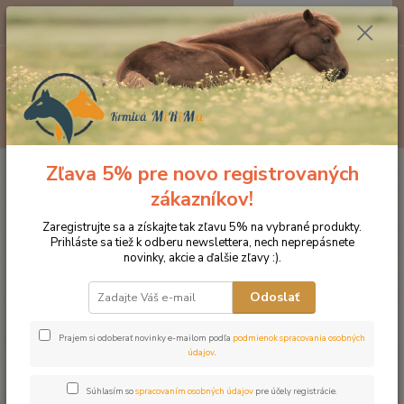
0
ks
EUR
za
0 €
Menu
Hľadať
Zľava 5% pre novo registrovaných
Úvod
Značka oblečenia MONTAR ZĽAVY!
Jazdecké nohavice
MONTAR legíny Jayla šedé
zákazníkov!
MONTAR legíny Jayla šedé
Zaregistrujte sa a získajte tak zľavu 5% na vybrané produkty.
Prihláste sa tiež k odberu newslettera, nech neprepásnete
novinky, akcie a ďalšie zľavy :).
Novinka
Akcia
Odoslať
Prajem si odoberať novinky e-mailom podľa
podmienok spracovania osobných
údajov
.
Súhlasím so
spracovaním osobných údajov
pre účely registrácie.