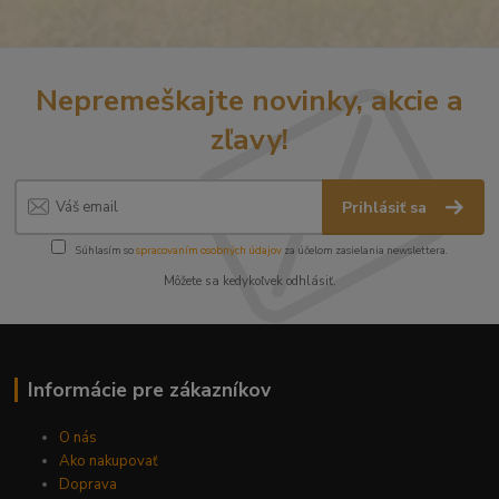
Nepremeškajte novinky, akcie a
zľavy!
Prihlásiť sa
Súhlasím so
spracovaním osobných údajov
za účelom zasielania newslettera.
Môžete sa kedykoľvek odhlásiť.
Informácie pre zákazníkov
O nás
Ako nakupovať
Doprava