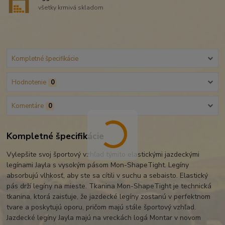
všetky krmivá skladom
Kompletné špecifikácie
Hodnotenie
0
Komentáre
0
Kompletné špecifikácie
Vylepšite svoj športový vzhľad týmito elastickými jazdeckými
legínami Jayla s vysokým pásom Mon-ShapeTight. Legíny
absorbujú vlhkosť, aby ste sa cítili v suchu a sebaisto. Elastický
pás drží legíny na mieste. Tkanina Mon-ShapeTight je technická
tkanina, ktorá zaisťuje, že jazdecké legíny zostanú v perfektnom
tvare a poskytujú oporu, pričom majú stále športový vzhľad.
Jazdecké legíny Jayla majú na vreckách logá Montar v novom