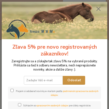
0
ks
EUR
za
0 €
Menu
Hľadať
Zľava 5% pre novo registrovaných
Úvod
Značka oblečenia MONTAR ZĽAVY!
Jazdecké nohavice
MONTAR legíny Jayla šedé
zákazníkov!
MONTAR legíny Jayla šedé
Zaregistrujte sa a získajte tak zľavu 5% na vybrané produkty.
Prihláste sa tiež k odberu newslettera, nech neprepásnete
novinky, akcie a ďalšie zľavy :).
Novinka
Akcia
Odoslať
Prajem si odoberať novinky e-mailom podľa
podmienok spracovania osobných
údajov
.
Súhlasím so
spracovaním osobných údajov
pre účely registrácie.