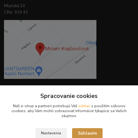
Mlynská 24
Cífer, 919 43
Spracovanie cookies
Kontakty
Náš e-shop a partneri potrebujú Váš
súhlas
s použitím súborov
cookies, aby Vám mohli zobrazovať informácie týkajúce sa Vašich
záujmov.
Súhlasím
Nastavenia
Ing. Miriam Botíková