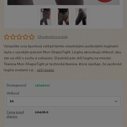
Ohodnotiť produkt
Vylepšite svoj športový vzhľad týmito elastickými jazdeckými legínami
Jayla s vysokým pásom Mon-ShapeTight. Legíny absorbujú vlhkosť, aby
ste sa cítili v suchu a sebaisto. Elastický pás drží legíny na mieste.
Tkanina Mon-ShapeTight je technická tkanina, ktorá zaisťuje, že jazdecké
legíny zostanú v p...
celý popis
Dostupnosť
skladom
Veľkosť
Cena pred
104,95 €
zľavou