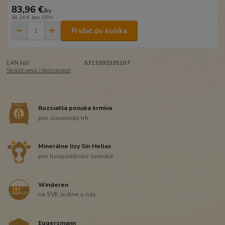
83,96 €
/
ks
68,26 €
bez DPH
Pridať do košíka
EAN kód:
5712392335107
Strážiť cenu / dostupnosť
Rozsiahla ponuka krmiva
pre slovenský trh
Minerálne lizy Sin Hellas
pre hospodárske zvieratá
Winderen
na SVK jedine u nás
Eggersmann