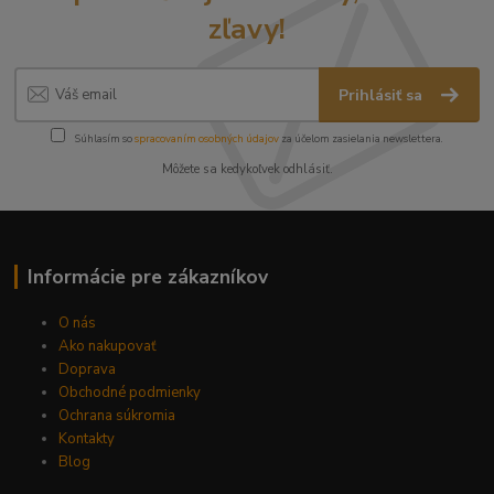
zľavy!
Prihlásiť sa
Súhlasím so
spracovaním osobných údajov
za účelom zasielania newslettera.
Môžete sa kedykoľvek odhlásiť.
Informácie pre zákazníkov
O nás
Ako nakupovať
Doprava
Obchodné podmienky
Ochrana súkromia
Kontakty
Blog