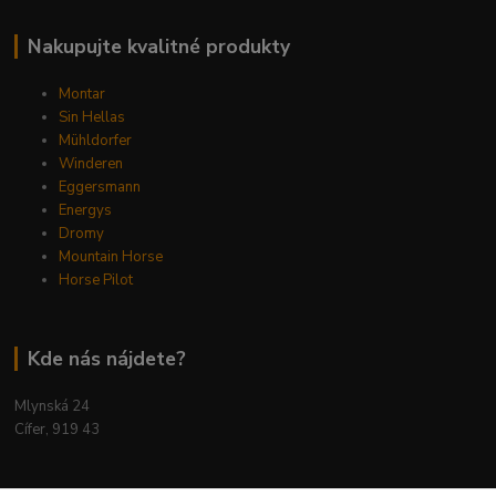
Nakupujte kvalitné produkty
Montar
Sin Hellas
Mühldorfer
Winderen
Eggersmann
Energys
Dromy
Mountain Horse
Horse Pilot
Kde nás nájdete?
Mlynská 24
Cífer, 919 43