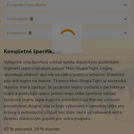
Kompletné špecifikácie
Hodnotenie
0
Komentáre
0
Kompletné špecifikácie
Vylepšite svoj športový vzhľad týmito elastickými jazdeckými
legínami Jayla s vysokým pásom Mon-ShapeTight. Legíny
absorbujú vlhkosť, aby ste sa cítili v suchu a sebaisto. Elastický
pás drží legíny na mieste. Tkanina Mon-ShapeTight je technická
tkanina, ktorá zaisťuje, že jazdecké legíny zostanú v perfektnom
tvare a poskytujú oporu, pričom majú stále športový vzhľad.
Jazdecké legíny Jayla majú na vreckách logá Montar v novom
inovatívnom dizajne, kde je logo vytvorené v samotnej látke pre
krásny a jednoduchý vzhľad bez švov. Jayla sú vybavené extra
širokou silikónovým gripom pre extra podporu.
82 % polyamid, 18 % elastan