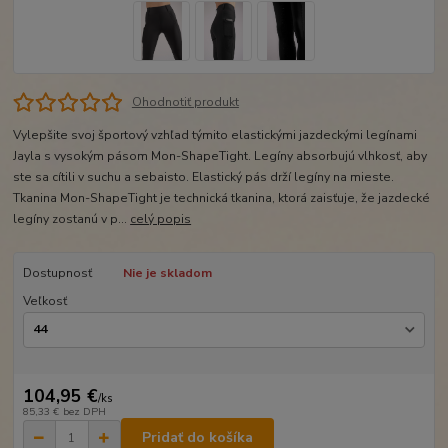
Ohodnotiť produkt
Vylepšite svoj športový vzhľad týmito elastickými jazdeckými legínami
Jayla s vysokým pásom Mon-ShapeTight. Legíny absorbujú vlhkosť, aby
ste sa cítili v suchu a sebaisto. Elastický pás drží legíny na mieste.
Tkanina Mon-ShapeTight je technická tkanina, ktorá zaisťuje, že jazdecké
legíny zostanú v p...
celý popis
Dostupnosť
Nie je skladom
Veľkosť
104,95 €
/
ks
85,33 €
bez DPH
Pridať do košíka