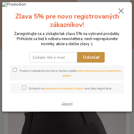
0
ks
EUR
za
0 €
Zľava 5% pre novo registrovaných
zákazníkov!
Menu
Zaregistrujte sa a získajte tak zľavu 5% na vybrané produkty.
Prihláste sa tiež k odberu newslettera, nech neprepásnete
Hľadať
novinky, akcie a ďalšie zľavy :).
Úvod
Značka oblečenia MONTAR ZĽAVY!
Jazdecké nohavice
Odoslať
MONTAR legíny Jayla čierne
MONTAR legíny Jayla čierne
Prajem si odoberať novinky e-mailom podľa
podmienok spracovania osobných
údajov
.
Novinka
Súhlasím so
spracovaním osobných údajov
pre účely registrácie.
Zatvoriť