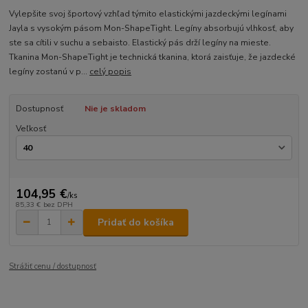
Vylepšite svoj športový vzhľad týmito elastickými jazdeckými legínami
Jayla s vysokým pásom Mon-ShapeTight. Legíny absorbujú vlhkosť, aby
ste sa cítili v suchu a sebaisto. Elastický pás drží legíny na mieste.
Tkanina Mon-ShapeTight je technická tkanina, ktorá zaisťuje, že jazdecké
legíny zostanú v p...
celý popis
Dostupnosť
Nie je skladom
Veľkosť
104,95 €
/
ks
85,33 €
bez DPH
Pridať do košíka
Strážiť cenu / dostupnosť