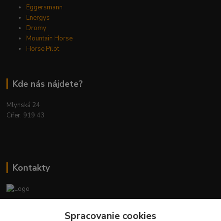
Eggersmann
Energys
Dromy
Mountain Horse
Horse Pilot
Kde nás nájdete?
Mlynská 24
Cífer, 919 43
Kontakty
Ing. Miriam Botíková
Spracovanie cookies
+421 944 394 715