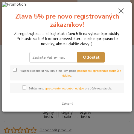
0
ks
EUR
za
0 €
Zľava 5% pre novo registrovaných
Menu
zákazníkov!
Zaregistrujte sa a získajte tak zľavu 5% na vybrané produkty.
Hľadať
Prihláste sa tiež k odberu newslettera, nech neprepásnete
novinky, akcie a ďalšie zľavy :).
Úvod
Značka oblečenia MONTAR ZĽAVY!
Jazdecké nohavice
MONTAR legíny Jayla čierne
Odoslať
MONTAR legíny Jayla čierne
Prajem si odoberať novinky e-mailom podľa
podmienok spracovania osobných
údajov
.
Novinka
Súhlasím so
spracovaním osobných údajov
pre účely registrácie.
Zatvoriť
Ohodnotiť produkt