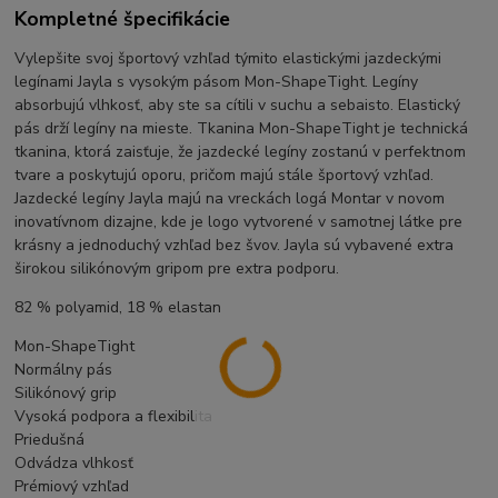
Kompletné špecifikácie
Vylepšite svoj športový vzhľad týmito elastickými jazdeckými
legínami Jayla s vysokým pásom Mon-ShapeTight. Legíny
absorbujú vlhkosť, aby ste sa cítili v suchu a sebaisto. Elastický
pás drží legíny na mieste. Tkanina Mon-ShapeTight je technická
tkanina, ktorá zaisťuje, že jazdecké legíny zostanú v perfektnom
tvare a poskytujú oporu, pričom majú stále športový vzhľad.
Jazdecké legíny Jayla majú na vreckách logá Montar v novom
inovatívnom dizajne, kde je logo vytvorené v samotnej látke pre
krásny a jednoduchý vzhľad bez švov. Jayla sú vybavené extra
širokou silikónovým gripom pre extra podporu.
82 % polyamid, 18 % elastan
Mon-ShapeTight
Normálny pás
Silikónový grip
Vysoká podpora a flexibilita
Priedušná
Odvádza vlhkosť
Prémiový vzhľad