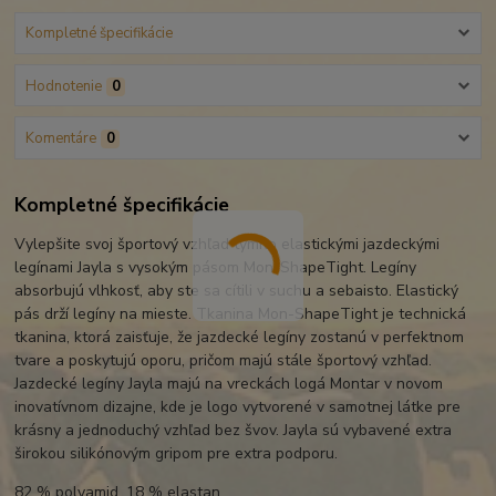
Kompletné špecifikácie
Hodnotenie
0
Komentáre
0
Kompletné špecifikácie
Vylepšite svoj športový vzhľad týmito elastickými jazdeckými
legínami Jayla s vysokým pásom Mon-ShapeTight. Legíny
absorbujú vlhkosť, aby ste sa cítili v suchu a sebaisto. Elastický
pás drží legíny na mieste. Tkanina Mon-ShapeTight je technická
tkanina, ktorá zaisťuje, že jazdecké legíny zostanú v perfektnom
tvare a poskytujú oporu, pričom majú stále športový vzhľad.
Jazdecké legíny Jayla majú na vreckách logá Montar v novom
inovatívnom dizajne, kde je logo vytvorené v samotnej látke pre
krásny a jednoduchý vzhľad bez švov. Jayla sú vybavené extra
širokou silikónovým gripom pre extra podporu.
82 % polyamid, 18 % elastan