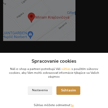
Kontakty
Spracovanie cookies
Náš e-shop a partneri potrebujú Váš
súhlas
s použitím súborov
cookies, aby Vám mohli zobrazovať informácie týkajúce sa Vašich
záujmov.
Ing. Miriam Botíková
+421 944 394 715
Súhlasím
Nastavenia
(Po-Pia, 8-17 hod.)
info@krmivamirima.sk
Súhlas môžete odmietnuť
tu
.