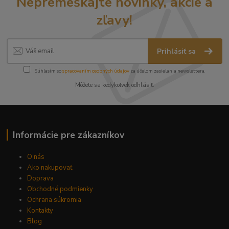
Nepremeškajte novinky, akcie a
zľavy!
Prihlásiť sa
Súhlasím so
spracovaním osobných údajov
za účelom zasielania newslettera.
Môžete sa kedykoľvek odhlásiť.
Informácie pre zákazníkov
O nás
Ako nakupovať
Doprava
Obchodné podmienky
Ochrana súkromia
Kontakty
Blog