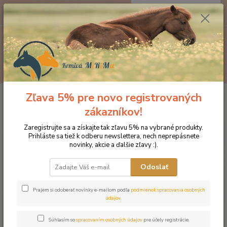
0
ks
EUR
za
0 €
Menu
Hľadať
Zľava 5% pre novo registrovaných
Úvod
Značka oblečenia MONTAR ZĽAVY!
Jazdecké nohavice
MONTAR legíny Jayla čierne
zákazníkov!
MONTAR legíny Jayla čierne
Zaregistrujte sa a získajte tak zľavu 5% na vybrané produkty.
Prihláste sa tiež k odberu newslettera, nech neprepásnete
novinky, akcie a ďalšie zľavy :).
Novinka
Odoslať
Prajem si odoberať novinky e-mailom podľa
podmienok spracovania osobných
údajov
.
Súhlasím so
spracovaním osobných údajov
pre účely registrácie.