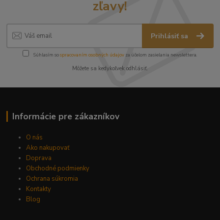
zľavy!
Prihlásiť sa
Súhlasím so
spracovaním osobných údajov
za účelom zasielania newslettera.
Môžete sa kedykoľvek odhlásiť.
Informácie pre zákazníkov
O nás
Ako nakupovať
Doprava
Obchodné podmienky
Ochrana súkromia
Kontakty
Blog