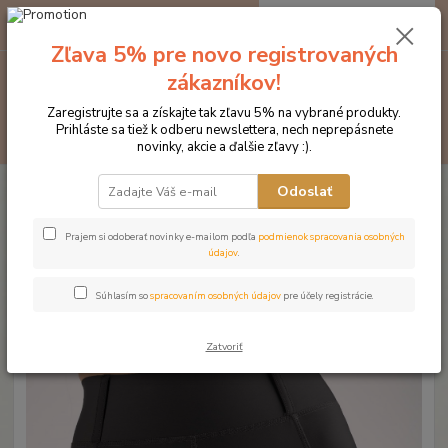
0
ks
EUR
za
0 €
Zľava 5% pre novo registrovaných
zákazníkov!
Menu
Zaregistrujte sa a získajte tak zľavu 5% na vybrané produkty.
Prihláste sa tiež k odberu newslettera, nech neprepásnete
Hľadať
novinky, akcie a ďalšie zľavy :).
Úvod
Značka oblečenia MONTAR ZĽAVY!
Jazdecké nohavice
Odoslať
MONTAR legíny Jayla čierne
MONTAR legíny Jayla čierne
Prajem si odoberať novinky e-mailom podľa
podmienok spracovania osobných
údajov
.
Novinka
Doprava ZADARMO
Súhlasím so
spracovaním osobných údajov
pre účely registrácie.
Zatvoriť