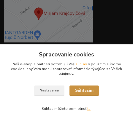
Spracovanie cookies
Kontakty
Náš e-shop a partneri potrebujú Váš
súhlas
s použitím súborov
cookies, aby Vám mohli zobrazovať informácie týkajúce sa Vašich
záujmov.
Ing. Miriam Botíková
+421 944 394 715
Súhlasím
Nastavenia
(Po-Pia, 8-17 hod.)
info@krmivamirima.sk
Súhlas môžete odmietnuť
tu
.