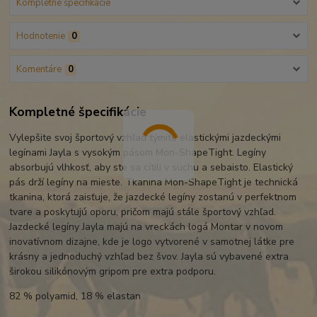
Kompletné špecifikácie
Hodnotenie
0
Komentáre
0
Kompletné špecifikácie
Vylepšite svoj športový vzhľad týmito elastickými jazdeckými
legínami Jayla s vysokým pásom Mon-ShapeTight. Legíny
absorbujú vlhkosť, aby ste sa cítili v suchu a sebaisto. Elastický
pás drží legíny na mieste. Tkanina Mon-ShapeTight je technická
tkanina, ktorá zaisťuje, že jazdecké legíny zostanú v perfektnom
tvare a poskytujú oporu, pričom majú stále športový vzhľad.
Jazdecké legíny Jayla majú na vreckách logá Montar v novom
inovatívnom dizajne, kde je logo vytvorené v samotnej látke pre
krásny a jednoduchý vzhľad bez švov. Jayla sú vybavené extra
širokou silikónovým gripom pre extra podporu.
82 % polyamid, 18 % elastan