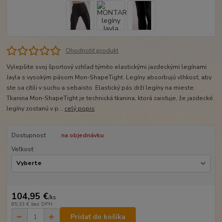
Ohodnotiť produkt
Vylepšite svoj športový vzhľad týmito elastickými jazdeckými legínami
Jayla s vysokým pásom Mon-ShapeTight. Legíny absorbujú vlhkosť, aby
ste sa cítili v suchu a sebaisto. Elastický pás drží legíny na mieste.
Tkanina Mon-ShapeTight je technická tkanina, ktorá zaisťuje, že jazdecké
legíny zostanú v p...
celý popis
Dostupnosť
na objednávku
Veľkosť
104,95 €
/
ks
85,33 €
bez DPH
Pridať do košíka