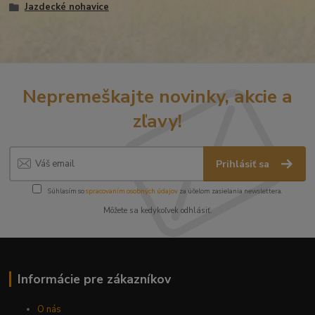
Jazdecké nohavice
Nepremeškajte novinky, akcie a
zľavy!
Prihlásiť sa
Súhlasím so
spracovaním osobných údajov
za účelom zasielania newslettera.
Môžete sa kedykoľvek odhlásiť.
Informácie pre zákazníkov
O nás