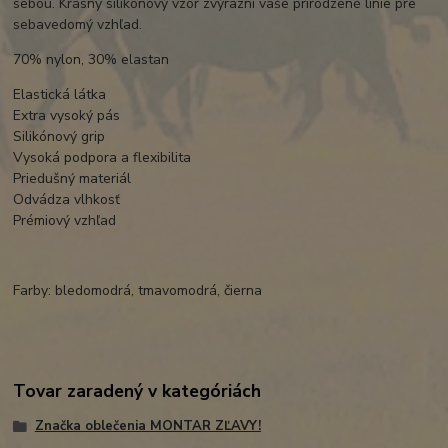
sebou. Krásny silikónový vzor zvýrazní vaše prirodzené línie pre
sebavedomý vzhľad.
70% nylon, 30% elastan
Elastická látka
Extra vysoký pás
Silikónový grip
Vysoká podpora a flexibilita
Priedušný materiál
Odvádza vlhkosť
Prémiový vzhľad
Farby: bledomodrá, tmavomodrá, čierna
Tovar zaradený v kategóriách
Značka oblečenia MONTAR ZĽAVY!