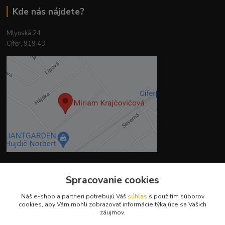
Kde nás nájdete?
Mlynská 24
Cífer, 919 43
Spracovanie cookies
Kontakty
Náš e-shop a partneri potrebujú Váš
súhlas
s použitím súborov
cookies, aby Vám mohli zobrazovať informácie týkajúce sa Vašich
záujmov.