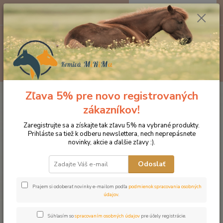
0
ks
EUR
za
0 €
Menu
Hľadať
Zľava 5% pre novo registrovaných
Úvod
Značka oblečenia MONTAR ZĽAVY!
Jazdecké nohavice
MONTAR legíny ALANA extra vysoký pás
zákazníkov!
MONTAR legíny ALANA extra
Zaregistrujte sa a získajte tak zľavu 5% na vybrané produkty.
Prihláste sa tiež k odberu newslettera, nech neprepásnete
vysoký pás
novinky, akcie a ďalšie zľavy :).
Novinka
Akcia
Odoslať
Prajem si odoberať novinky e-mailom podľa
podmienok spracovania osobných
údajov
.
Súhlasím so
spracovaním osobných údajov
pre účely registrácie.