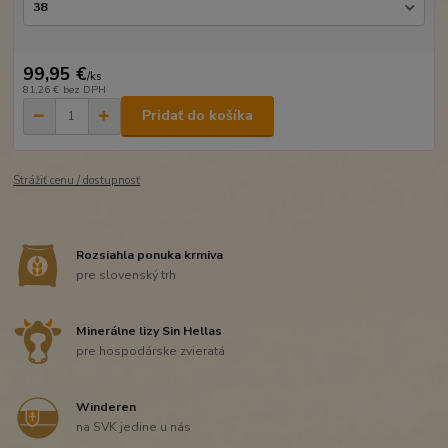
99,95 €
/
ks
81,26 €
bez DPH
Pridať do košíka
Strážiť cenu / dostupnosť
Rozsiahla ponuka krmiva
pre slovenský trh
Minerálne lizy Sin Hellas
pre hospodárske zvieratá
Winderen
na SVK jedine u nás