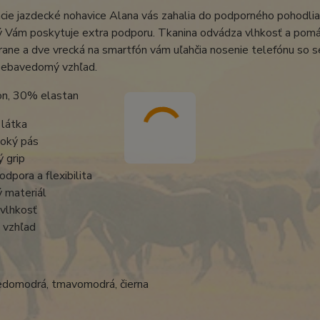
ie jazdecké nohavice Alana vás zahalia do podporného pohodlia 
ý Vám poskytuje extra podporu. Tkanina odvádza vlhkosť a pomáh
rane a dve vrecká na smartfón vám uľahčia nosenie telefónu so s
 sebavedomý vzhľad.
n, 30% elastan
 látka
soký pás
ý grip
dpora a flexibilita
 materiál
vlhkosť
 vzhľad
ledomodrá, tmavomodrá, čierna