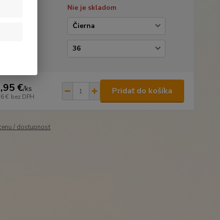
tupnosť
Nie je skladom
ba
kosť
,95 €
/
ks
Pridať do košíka
26 €
bez DPH
 cenu / dostupnosť