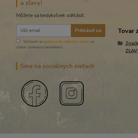
a zľavy!
Môžete sa kedykoľvek odhlásiť.
Tovar 
Prihlásiť sa
Súhlasím so
spracovaním osobných údajov
za
Znač
účelom zasielania newslettera.
ZĽAV
Sme na sociálnych sieťach