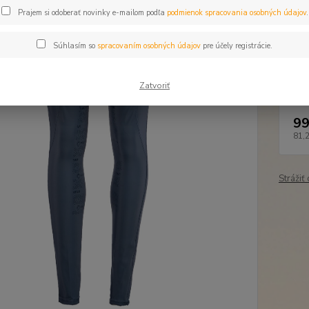
Dos
Prajem si odoberať novinky e-mailom podľa
podmienok spracovania osobných údajov
.
Far
Súhlasím so
spracovaním osobných údajov
pre účely registrácie.
Veľ
Zatvoriť
99
81,
Strážiť