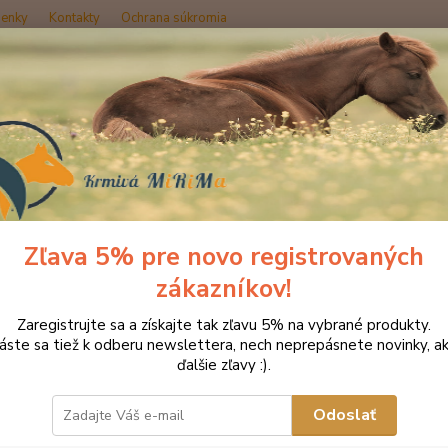
enky
Kontakty
Ochrana súkromia
Hľadať
načka oblečenia MONTAR ZĽAVY!
Jazdecké nohavice
MONTAR legín
AR legíny ALANA extra vysok
Zľava 5% pre novo registrovaných
Akcia
zákazníkov!
Naťaho
Zaregistrujte sa a získajte tak zľavu 5% na vybrané produkty.
pohodl
láste sa tiež k odberu newslettera, nech neprepásnete novinky, ak
pás, k
ďalšie zľavy :).
pomáha
strane
Odoslať