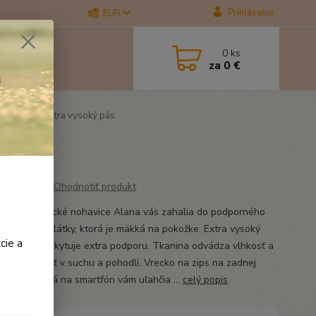
Prihlásenie
EUR
0
ks
za
0 €
y ALANA extra vysoký pás
ý pás
Ohodnotiť produkt
vacie jazdecké nohavice Alana vás zahalia do podporného
ia z pružnej látky, ktorá je mäkká na pokožke. Extra vysoký
cie a
torý Vám poskytuje extra podporu. Tkanina odvádza vlhkosť a
 vám zostať v suchu a pohodlí. Vrecko na zips na zadnej
 a dve vrecká na smartfón vám uľahčia ...
celý popis