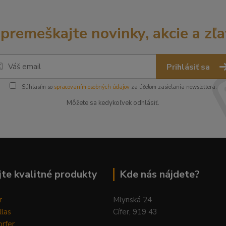
premeškajte novinky, akcie a zľa
Prihlásiť sa
Súhlasím so
spracovaním osobných údajov
za účelom zasielania newslettera.
Môžete sa kedykoľvek odhlásiť.
te kvalitné produkty
Kde nás nájdete?
r
Mlynská 24
llas
Cífer, 919 43
rfer