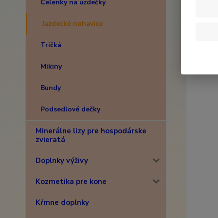
Čelenky na uzdečky
Jazdecké nohavice
Tričká
Mikiny
Bundy
Podsedlové dečky
Minerálne lizy pre hospodárske
zvieratá
Doplnky výživy
Kozmetika pre kone
Kŕmne doplnky