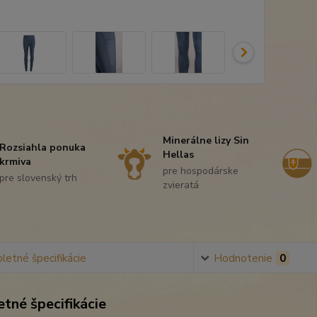
Minerálne lizy Sin
Rozsiahla ponuka
Hellas
krmiva
pre hospodárske
pre slovenský trh
zvieratá
etné špecifikácie
Hodnotenie
0
tné špecifikácie