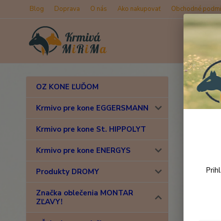
Blog
Doprava
O nás
Ako nakupovať
Obchodné podmi
Úvod
Z
OZ KONE ĽUĎOM
MONT
Krmivo pre kone EGGERSMANN
Krmivo pre kone St. HIPPOLYT
Novinka
Krmivo pre kone ENERGYS
Prih
Produkty DROMY
Značka oblečenia MONTAR
ZĽAVY!