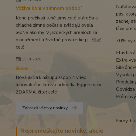
Naťahovac
Výživa koní v zimnom období
pás, ktor
Kone prežívali tuhé zimy celé stáročia a
zadnej st
chladné zimné počasie zvládajú oveľa
línie pre
lepšie ako my. V jazdeckých areáloch sa
manažment a životné prostredie p...
čítať
70% nylo
celé
Elastická
15.01.2020
Extra vy
Silikónov
Akcia
Vysoká po
Nová akcia k nákupu aspoň 4 vriec
Priedušný
lubovoľného krmiva odmerka Eggersmann
Odvádza 
ZDARMA.
čítať celé
Prémiový
Zobraziť všetky novinky
Farby: b
Nepremeškajte novinky, akcie