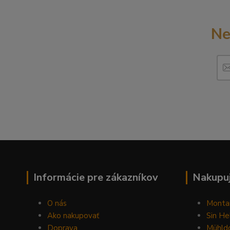
Ne
Informácie pre zákazníkov
Nakupuj
O nás
Monta
Ako nakupovať
Sin He
Doprava
Mühldo