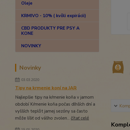
Oleje
KRMIVO - 10% ( kvôli expirácii)
CBD PRODUKTY PRE PSY A
KONE
NOVINKY
Novinky
03.03.2020
Tipy na krmenie koní na JAR
Najlepšie tipy na kŕmenie koňa v jarnom
období Kŕmenie koňa počas dlhších dní a
Kompl
vyšších teplôt jarnej sezóny sa často
môže líšiť od vášho zvolen...
čítať celé
Komple
15.01.2020