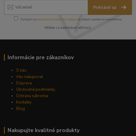
Prihlásiť sa
Súhlasím so
spracovaním osobných údajov
za účelom zasielania newslettera.
Môžete sa kedykoľvek odhlásiť.
Informácie pre zákazníkov
O nás
Ako nakupovať
Doprava
Obchodné podmienky
Ochrana súkromia
Kontakty
Blog
Nakupujte kvalitné produkty