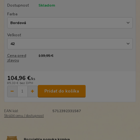
Dostupnosť
Skladom
Farba
Veľkosť
Cena pred
139,95 €
zľavou
104,96 €
/
ks
85,33 €
bez DPH
Pridať do košíka
EAN kód:
5712392331567
Strážiť cenu / dostupnosť
Rozsiahla ponuka krmiva