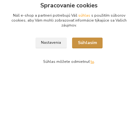
Spracovanie cookies
Náš e-shop a partneri potrebujú Váš
súhlas
s použitím súborov
cookies, aby Vám mohli zobrazovať informácie týkajúce sa Vašich
záujmov.
Súhlasím
Nastavenia
Kontakty
Súhlas môžete odmietnuť
tu
.
Ing. Miriam Botíková
+421 944 394 715
(Po-Pia, 8-17 hod.)
info@krmivamirima.sk