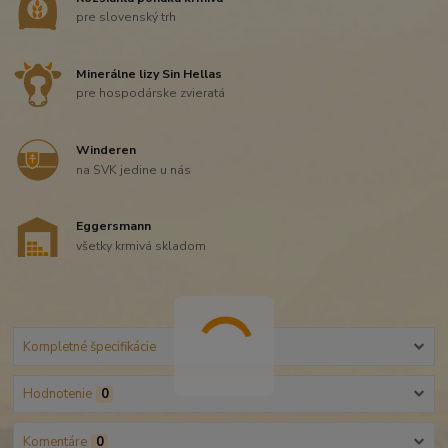
pre slovenský trh
Minerálne lizy Sin Hellas
pre hospodárske zvieratá
Winderen
na SVK jedine u nás
Eggersmann
všetky krmivá skladom
Kompletné špecifikácie
Hodnotenie
0
Komentáre
0