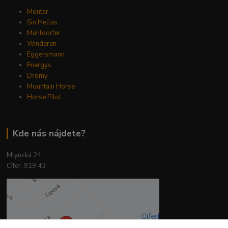
Montar
Sin Hellas
Mühldorfer
Winderen
Eggersmann
Energys
Dromy
Mountain Horse
Horse Pilot
Kde nás nájdete?
Mlynská 24
Cífer, 919 43