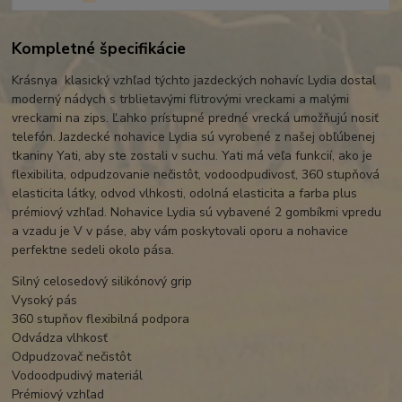
Kompletné špecifikácie
Krásnya klasický vzhľad týchto jazdeckých nohavíc Lydia dostal
moderný nádych s trblietavými flitrovými vreckami a malými
vreckami na zips. Ľahko prístupné predné vrecká umožňujú nosiť
telefón. Jazdecké nohavice Lydia sú vyrobené z našej obľúbenej
tkaniny Yati, aby ste zostali v suchu. Yati má veľa funkcií, ako je
flexibilita, odpudzovanie nečistôt, vodoodpudivosť, 360 stupňová
elasticita látky, odvod vlhkosti, odolná elasticita a farba plus
prémiový vzhľad. Nohavice Lydia sú vybavené 2 gombíkmi vpredu
a vzadu je V v páse, aby vám poskytovali oporu a nohavice
perfektne sedeli okolo pása.
Silný celosedový silikónový grip
Vysoký pás
360 stupňov flexibilná podpora
Odvádza vlhkosť
Odpudzovač nečistôt
Vodoodpudivý materiál
Prémiový vzhľad