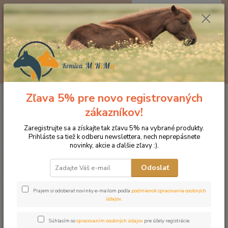
0
ks
EUR
za
0 €
Menu
Hľadať
Zľava 5% pre novo registrovaných
Úvod
Značka oblečenia MONTAR ZĽAVY!
Jazdecké nohavice
MONTAR jazdecké nohavice LYDIA vysoký pás
zákazníkov!
MONTAR jazdecké nohavice
Zaregistrujte sa a získajte tak zľavu 5% na vybrané produkty.
Prihláste sa tiež k odberu newslettera, nech neprepásnete
LYDIA vysoký pás
novinky, akcie a ďalšie zľavy :).
Novinka
Akcia
Odoslať
Prajem si odoberať novinky e-mailom podľa
podmienok spracovania osobných
údajov
.
Súhlasím so
spracovaním osobných údajov
pre účely registrácie.