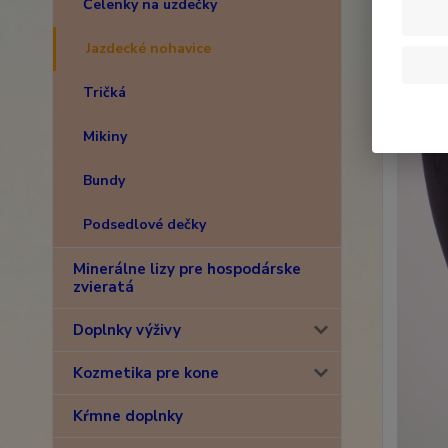
Čelenky na uzdečky
Jazdecké nohavice
Tričká
Mikiny
Bundy
Podsedlové dečky
Minerálne lizy pre hospodárske
zvieratá
Doplnky výživy
Kozmetika pre kone
Kŕmne doplnky