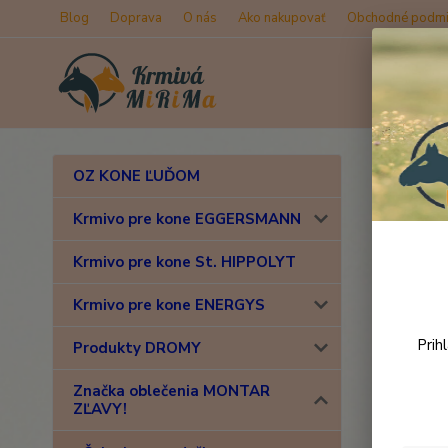
Blog
Doprava
O nás
Ako nakupovať
Obchodné podmi
Úvod
Z
OZ KONE ĽUĎOM
MONT
Krmivo pre kone EGGERSMANN
Krmivo pre kone St. HIPPOLYT
Novinka
Krmivo pre kone ENERGYS
Prih
Produkty DROMY
Značka oblečenia MONTAR
ZĽAVY!