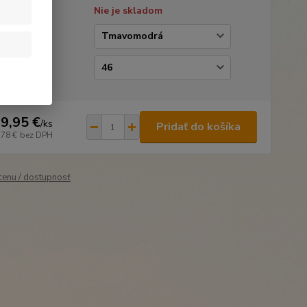
tupnosť
Nie je skladom
ba
kosť
9,95 €
/
ks
Pridať do košíka
,78 €
bez DPH
 cenu / dostupnosť