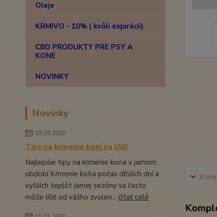
Oleje
KRMIVO - 10% ( kvôli expirácii)
CBD PRODUKTY PRE PSY A
KONE
NOVINKY
Novinky
03.03.2020
Tipy na krmenie koní na JAR
Najlepšie tipy na kŕmenie koňa v jarnom
období Kŕmenie koňa počas dlhších dní a
Kompl
vyšších teplôt jarnej sezóny sa často
môže líšiť od vášho zvolen...
čítať celé
Komple
15.01.2020