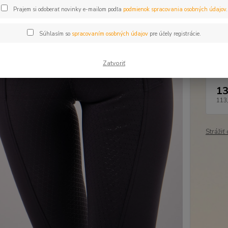
Dos
Prajem si odoberať novinky e-mailom podľa
podmienok spracovania osobných údajov
.
Far
Súhlasím so
spracovaním osobných údajov
pre účely registrácie.
Veľ
Zatvoriť
13
113
Strážiť