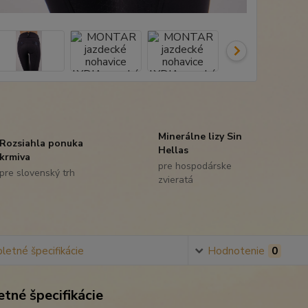
Minerálne lizy Sin
Rozsiahla ponuka
Hellas
krmiva
pre hospodárske
pre slovenský trh
zvieratá
etné špecifikácie
Hodnotenie
0
tné špecifikácie