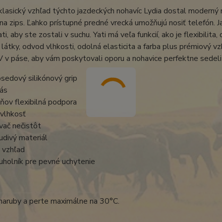
lasický vzhľad týchto jazdeckých nohavíc Lydia dostal moderný n
na zips. Ľahko prístupné predné vrecká umožňujú nosiť telefón. 
ati, aby ste zostali v suchu. Yati má veľa funkcií, ako je flexibi
a látky, odvod vlhkosti, odolná elasticita a farba plus prémiový
V v páse, aby vám poskytovali oporu a nohavice perfektne sedeli
osedový silikónový grip
ás
ňov flexibilná podpora
vlhkosť
ač nečistôt
divý materiál
 vzhľad
juholník pre pevné uchytenie
aruby a perte maximálne na 30°C.