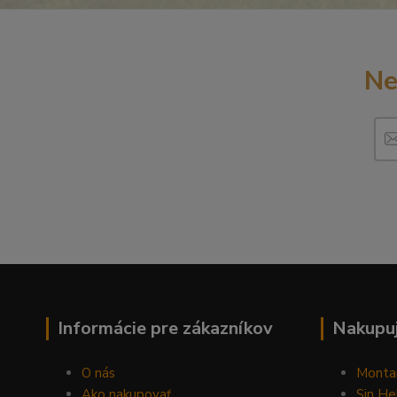
Ne
Informácie pre zákazníkov
Nakupuj
O nás
Monta
Ako nakupovať
Sin He