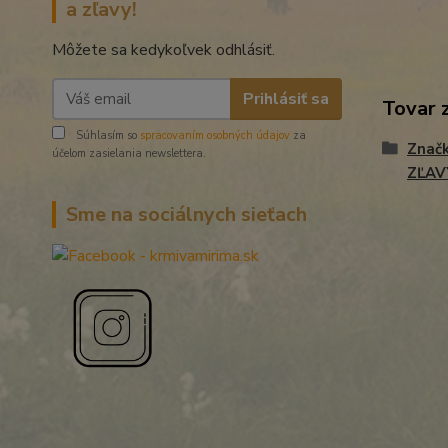
a zľavy!
Môžete sa kedykoľvek odhlásiť.
Prihlásiť sa
Tovar 
Súhlasím so
spracovaním osobných údajov
za
Znač
účelom zasielania newslettera.
ZĽAV
Sme na sociálnych sieťach