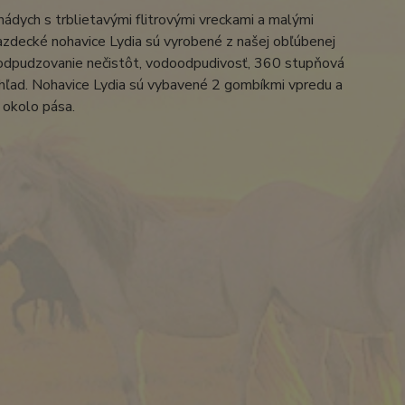
ádych s trblietavými flitrovými vreckami a malými
Jazdecké nohavice Lydia sú vyrobené z našej obľúbenej
lita, odpudzovanie nečistôt, vodoodpudivosť, 360 stupňová
 vzhľad. Nohavice Lydia sú vybavené 2 gombíkmi vpredu a
 okolo pása.