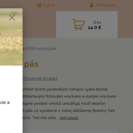
Prihlásenie
EUR
0
ks
za
0 €
cké nohavice LYDIA vysoký pás
ysoký pás
Ohodnotiť produkt
a klasický vzhľad týchto jazdeckých nohavíc Lydia dostal
ý nádych s trblietavými flitrovými vreckami a malými vreckami
cie a
s. Ľahko prístupné predné vrecká umožňujú nosiť telefón.
ké nohavice Lydia sú vyrobené z našej obľúbenej tkaniny Yati,
 zostali v suchu. Yati má veľa...
celý popis