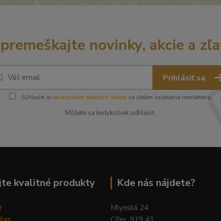
premeškajte novinky, akcie a zľa
Prihlásiť sa
Súhlasím so
spracovaním osobných údajov
za účelom zasielania newslettera.
Môžete sa kedykoľvek odhlásiť.
te kvalitné produkty
Kde nás nájdete?
r
Mlynská 24
llas
Cífer, 919 43