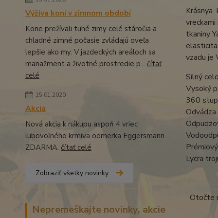
Krásnya k
Výživa koní v zimnom období
vreckami 
Kone prežívali tuhé zimy celé stáročia a
tkaniny Y
chladné zimné počasie zvládajú oveľa
elasticit
lepšie ako my. V jazdeckých areáloch sa
vzadu je 
manažment a životné prostredie p...
čítať
celé
Silný cel
Vysoký p
15.01.2020
360 stup
Akcia
Odvádza 
Odpudzov
Nová akcia k nákupu aspoň 4 vriec
Vodoodpu
lubovoľného krmiva odmerka Eggersmann
Prémiový
ZDARMA.
čítať celé
Lycra tro
Zobraziť všetky novinky
Otočte n
Nepremeškajte novinky, akcie