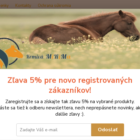
enky
Kontakty
Ochrana súkromia
Hľadať
načka oblečenia MONTAR ZĽAVY!
Jazdecké nohavice
MONTAR jazde
AR jazdecké nohavice LYDIA v
Zľava 5% pre novo registrovaných
Akcia
zákazníkov!
Krásny
Zaregistrujte sa a získajte tak zľavu 5% na vybrané produkty.
modern
láste sa tiež k odberu newslettera, nech neprepásnete novinky, ak
na zip
ďalšie zľavy :).
Jazdec
aby ste
Odoslať