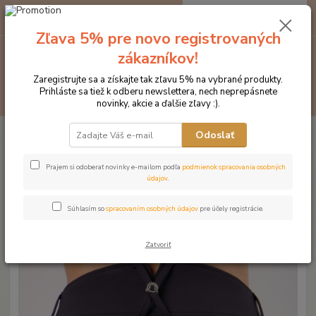
0
ks
EUR
za
0 €
Zľava 5% pre novo registrovaných
zákazníkov!
Menu
Zaregistrujte sa a získajte tak zľavu 5% na vybrané produkty.
Prihláste sa tiež k odberu newslettera, nech neprepásnete
Hľadať
novinky, akcie a ďalšie zľavy :).
Úvod
Značka oblečenia MONTAR ZĽAVY!
Jazdecké nohavice
Odoslať
MONTAR jazdecké nohavice LYDIA vysoký pás
MONTAR jazdecké nohavice
Prajem si odoberať novinky e-mailom podľa
podmienok spracovania osobných
údajov
.
LYDIA vysoký pás
Súhlasím so
spracovaním osobných údajov
pre účely registrácie.
Novinka
Akcia
Zatvoriť