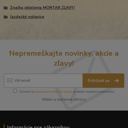
Značka oblečenia MONTAR ZĽAVY!
Jazdecké nohavice
Nepremeškajte novinky, akcie a
zľavy!
Prihlásiť sa
Súhlasím so
spracovaním osobných údajov
za účelom zasielania newslettera.
Môžete sa kedykoľvek odhlásiť.
Informácie pre zákazníkov