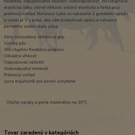
flexibilita, odpudzovanie nečistôt, vodoodpudivosť, 360 stupňová
elasticita látky, odvod vlhkosti, odolná elasticita a farba plus
prémiový vzhľad. Nohavice Lydia sú vybavené 2 gombíkmi vpredu
a vzadu je V v páse, aby vám poskytovali oporu a nohavice
perfektne sedeli okolo pása.
Silný celosedový silikónový grip
Vysoký pás
360 stupňov flexibilná podpora
Odvádza vlhkosť
Odpudzovač nečistôt
Vodoodpudivý materiál
Prémiový vzhľad
Lycra trojuholník pre pevné uchytenie
Otočte naruby a perte maximálne na 30°C.
Tovar zaradený v kategóriách