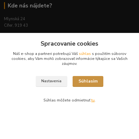
Kde nás nájdete?
Mlynská 24
Cífer, 919 43
Spracovanie cookies
Náš e-shop a partneri potrebujú Váš
súhlas
s použitím súborov
Kontakty
cookies, aby Vám mohli zobrazovať informácie týkajúce sa Vašich
záujmov.
Súhlasím
Nastavenia
Ing. Miriam Botíková
+421 944 394 715
(Po-Pia, 8-17 hod.)
Súhlas môžete odmietnuť
tu
.
info@krmivamirima.sk