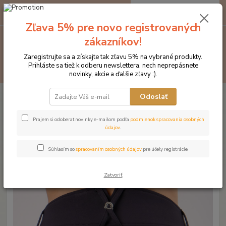
0
ks
EUR
za
0 €
Zľava 5% pre novo registrovaných
zákazníkov!
Menu
Zaregistrujte sa a získajte tak zľavu 5% na vybrané produkty.
Prihláste sa tiež k odberu newslettera, nech neprepásnete
Hľadať
novinky, akcie a ďalšie zľavy :).
Úvod
Značka oblečenia MONTAR ZĽAVY!
Jazdecké nohavice
Odoslať
MONTAR jazdecké nohavice LYDIA vysoký pás
MONTAR jazdecké nohavice
Prajem si odoberať novinky e-mailom podľa
podmienok spracovania osobných
údajov
.
LYDIA vysoký pás
Súhlasím so
spracovaním osobných údajov
pre účely registrácie.
Novinka
Akcia
Zatvoriť