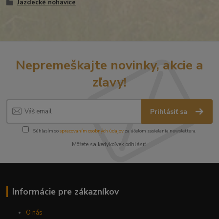
Jazdecké nohavice
Nepremeškajte novinky, akcie a
zľavy!
Prihlásiť sa
Súhlasím so
spracovaním osobných údajov
za účelom zasielania newslettera.
Môžete sa kedykoľvek odhlásiť.
Informácie pre zákazníkov
O nás