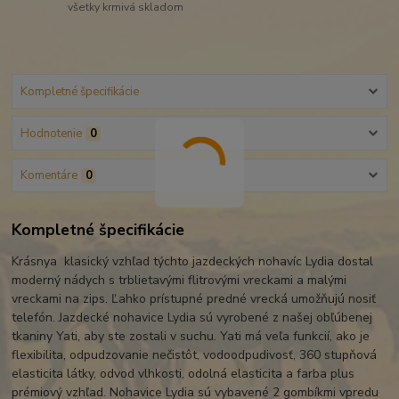
všetky krmivá skladom
Kompletné špecifikácie
Hodnotenie
0
Komentáre
0
Kompletné špecifikácie
Krásnya klasický vzhľad týchto jazdeckých nohavíc Lydia dostal
moderný nádych s trblietavými flitrovými vreckami a malými
vreckami na zips. Ľahko prístupné predné vrecká umožňujú nosiť
telefón. Jazdecké nohavice Lydia sú vyrobené z našej obľúbenej
tkaniny Yati, aby ste zostali v suchu. Yati má veľa funkcií, ako je
flexibilita, odpudzovanie nečistôt, vodoodpudivosť, 360 stupňová
elasticita látky, odvod vlhkosti, odolná elasticita a farba plus
prémiový vzhľad. Nohavice Lydia sú vybavené 2 gombíkmi vpredu