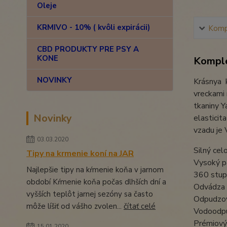
Oleje
KRMIVO - 10% ( kvôli expirácii)
Kompl
CBD PRODUKTY PRE PSY A
KONE
Komple
NOVINKY
Krásnya k
vreckami 
tkaniny Y
Novinky
elasticit
vzadu je 
03.03.2020
Silný cel
Tipy na krmenie koní na JAR
Vysoký p
Najlepšie tipy na kŕmenie koňa v jarnom
360 stup
období Kŕmenie koňa počas dlhších dní a
Odvádza 
vyšších teplôt jarnej sezóny sa často
Odpudzov
môže líšiť od vášho zvolen...
čítať celé
Vodoodpu
Prémiový
15.01.2020