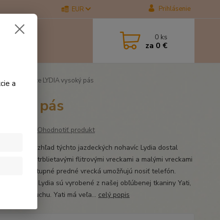
Prihlásenie
EUR
0
ks
za
0 €
cké nohavice LYDIA vysoký pás
cie a
ysoký pás
Ohodnotiť produkt
a klasický vzhľad týchto jazdeckých nohavíc Lydia dostal
ý nádych s trblietavými flitrovými vreckami a malými vreckami
s. Ľahko prístupné predné vrecká umožňujú nosiť telefón.
ké nohavice Lydia sú vyrobené z našej obľúbenej tkaniny Yati,
 zostali v suchu. Yati má veľa...
celý popis