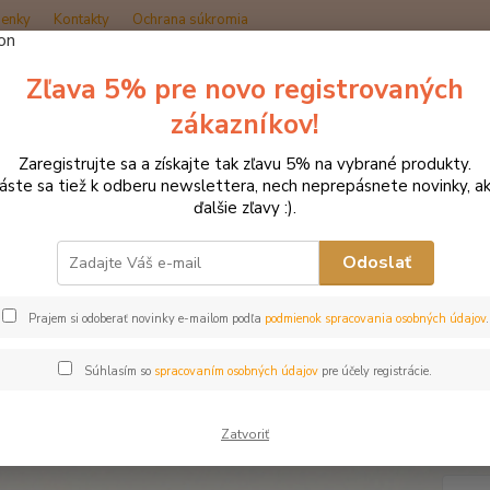
enky
Kontakty
Ochrana súkromia
Zľava 5% pre novo registrovaných
Hľadať
zákazníkov!
Zaregistrujte sa a získajte tak zľavu 5% na vybrané produkty.
načka oblečenia MONTAR ZĽAVY!
Jazdecké nohavice
MONTAR jazde
láste sa tiež k odberu newslettera, nech neprepásnete novinky, ak
ďalšie zľavy :).
AR jazdecké nohavice LYDIA v
Odoslať
Akcia
Prajem si odoberať novinky e-mailom podľa
podmienok spracovania osobných údajov
.
Krásny
modern
Súhlasím so
spracovaním osobných údajov
pre účely registrácie.
na zip
Jazdec
aby ste
Zatvoriť