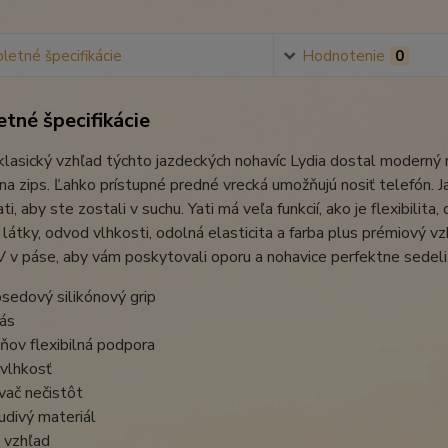
etné špecifikácie
Hodnotenie
0
tné špecifikácie
lasický vzhľad týchto jazdeckých nohavíc Lydia dostal moderný n
na zips. Ľahko prístupné predné vrecká umožňujú nosiť telefón. 
ati, aby ste zostali v suchu. Yati má veľa funkcií, ako je flexibi
a látky, odvod vlhkosti, odolná elasticita a farba plus prémiový
V v páse, aby vám poskytovali oporu a nohavice perfektne sedeli
osedový silikónový grip
ás
ňov flexibilná podpora
vlhkosť
ač nečistôt
divý materiál
 vzhľad