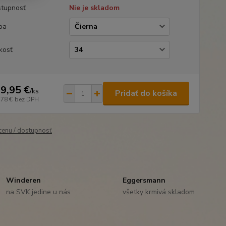
tupnosť
Nie je skladom
ba
kosť
9,95 €
/
ks
Pridať do košíka
,78 €
bez DPH
 cenu / dostupnosť
Winderen
Eggersmann
na SVK jedine u nás
všetky krmivá skladom