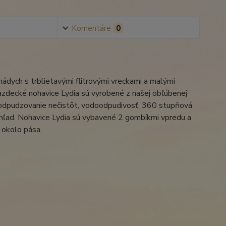
Komentáre
0
ádych s trblietavými flitrovými vreckami a malými
Jazdecké nohavice Lydia sú vyrobené z našej obľúbenej
lita, odpudzovanie nečistôt, vodoodpudivosť, 360 stupňová
 vzhľad. Nohavice Lydia sú vybavené 2 gombíkmi vpredu a
 okolo pása.