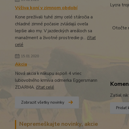
Lycra tro
Výživa koní v zimnom období
Kone prežívali tuhé zimy celé stáročia a
chladné zimné počasie zvládajú oveľa
Otočte n
lepšie ako my. V jazdeckých areáloch sa
manažment a životné prostredie p...
čítať
celé
15.01.2020
Akcia
Nová akcia k nákupu aspoň 4 vriec
lubovoľného krmiva odmerka Eggersmann
Komen
ZDARMA.
čítať celé
Zatial ni
Zobraziť všetky novinky
Pridať
Nepremeškajte novinky, akcie