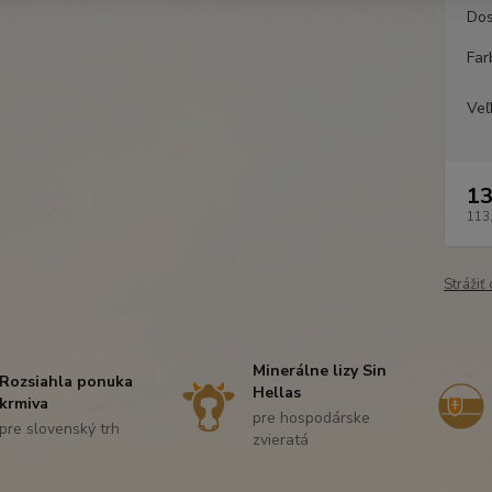
Dos
Far
Veľ
13
113
Strážiť
Minerálne lizy Sin
Rozsiahla ponuka
Hellas
krmiva
pre hospodárske
pre slovenský trh
zvieratá