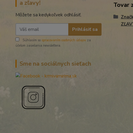
a zľavy!
Tovar 
Môžete sa kedykoľvek odhlásiť.
Znač
ZĽAV
Prihlásiť sa
Súhlasím so
spracovaním osobných údajov
za
účelom zasielania newslettera.
Sme na sociálnych sieťach