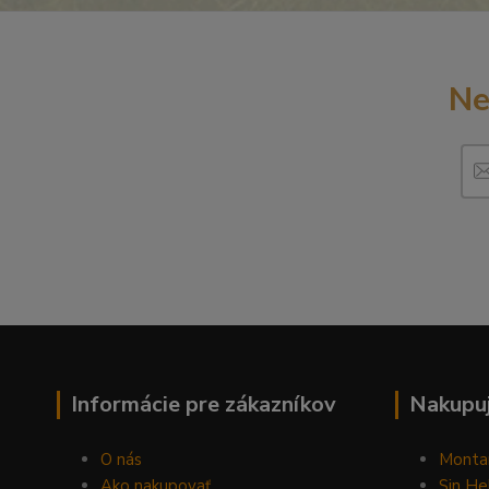
Ne
Informácie pre zákazníkov
Nakupuj
O nás
Monta
Ako nakupovať
Sin He