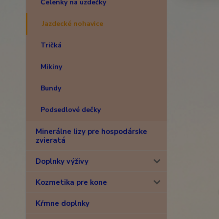
Čelenky na uzdečky
Jazdecké nohavice
Tričká
Mikiny
Bundy
Podsedlové dečky
Minerálne lizy pre hospodárske
zvieratá
Doplnky výživy
Kozmetika pre kone
Kŕmne doplnky