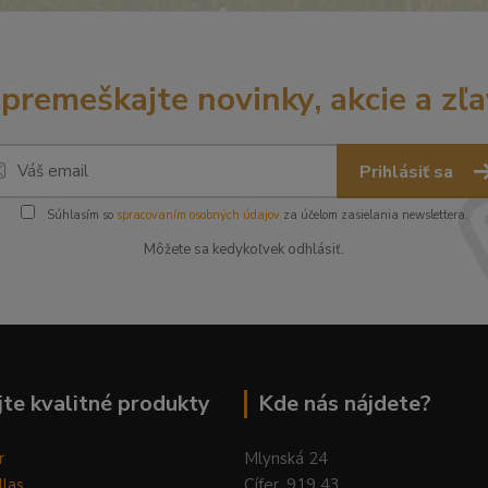
premeškajte novinky, akcie a zľa
Prihlásiť sa
Súhlasím so
spracovaním osobných údajov
za účelom zasielania newslettera.
Môžete sa kedykoľvek odhlásiť.
te kvalitné produkty
Kde nás nájdete?
r
Mlynská 24
llas
Cífer, 919 43