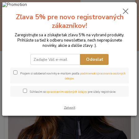
0
ks
EUR
za
0 €
Zľava 5% pre novo registrovaných
zákazníkov!
Menu
Zaregistrujte sa a získajte tak zľavu 5% na vybrané produkty.
Prihláste sa tiež k odberu newslettera, nech neprepásnete
Hľadať
novinky, akcie a ďalšie zľavy :).
Úvod
Značka oblečenia MONTAR ZĽAVY!
Bundy
MONTAR bunda
Odoslať
Emma tmavomodrá
MONTAR bunda Emma
Prajem si odoberať novinky e-mailom podľa
podmienok spracovania osobných
údajov
.
tmavomodrá
Súhlasím so
spracovaním osobných údajov
pre účely registrácie.
Novinka
Zatvoriť