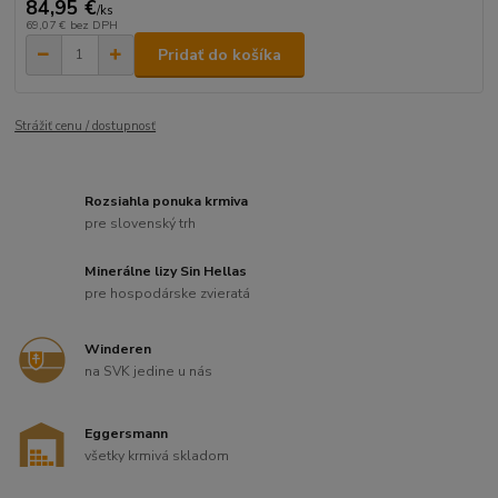
84,95 €
/
ks
69,07 €
bez DPH
Pridať do košíka
Strážiť cenu / dostupnosť
Rozsiahla ponuka krmiva
pre slovenský trh
Minerálne lizy Sin Hellas
pre hospodárske zvieratá
Winderen
na SVK jedine u nás
Eggersmann
všetky krmivá skladom