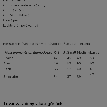
Pružná tkanina
Odpudzuje vodu a nečistoty
Odolný voči vetru
Odvádza vlhkosť
Ľahký pocit
Lesklý prémiový vzhľad
Nie ste si istí veľkosťou? Ako návod použite tieto merania:
Measurements on Emma Jacket
X-Small
Small
Medium
Large
Chest
42
45
49
53
Arm
49
53
50
50
Back
55
57
60,5
61,5
40
Shoulder
34
37
39
Tovar zaradený v kategóriách