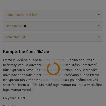
Kompletné špecifikácie
Hodnotenie
0
Komentáre
0
Kompletné špecifikácie
Emma je ideálna bunda na prácu v stajni. Tkanina odpudzuje
nečistoty, vodu a odvádza vlhkosť. Bunda má krásnu prešívanú
látku vpredu aj vzadu a rukávy sú zo Softshell látky, ktorá vám
dáva pocit pohodlia a perfektne tvaruje. Prešívaná bunda Emma
má vpredu tón v tóne zips a dve vrecká na zips ideálne pre váš
smartfón, kartu a kľúče. Má malé logo Montar na krku a vertikálne
logo Montar vpredu.
Polyamid 100%