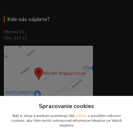
Kde nás nájdete?
Mlynská 24
Cífer, 919 43
Spracovanie cookies
Náš e-shop a partneri potrebujú Váš
súhlas
s použitím súborov
Kontakty
cookies, aby Vám mohli zobrazovať informácie týkajúce sa Vašich
záujmov.