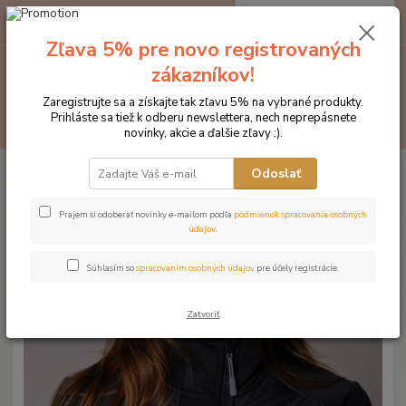
0
ks
EUR
za
0 €
Zľava 5% pre novo registrovaných
zákazníkov!
Menu
Zaregistrujte sa a získajte tak zľavu 5% na vybrané produkty.
Prihláste sa tiež k odberu newslettera, nech neprepásnete
Hľadať
novinky, akcie a ďalšie zľavy :).
Úvod
Značka oblečenia MONTAR ZĽAVY!
Bundy
MONTAR bunda
Odoslať
Emma tmavomodrá
MONTAR bunda Emma
Prajem si odoberať novinky e-mailom podľa
podmienok spracovania osobných
údajov
.
tmavomodrá
Súhlasím so
spracovaním osobných údajov
pre účely registrácie.
Novinka
Zatvoriť