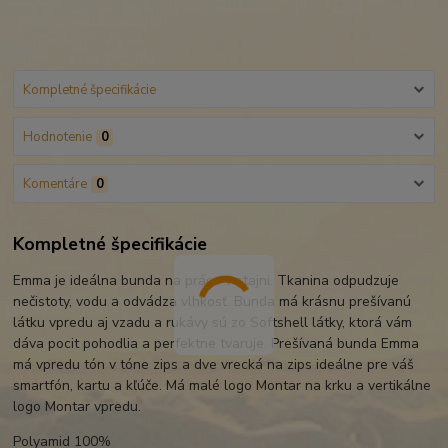
Kompletné špecifikácie
Hodnotenie
0
Komentáre
0
Kompletné špecifikácie
Emma je ideálna bunda na prácu v stajni. Tkanina odpudzuje
nečistoty, vodu a odvádza vlhkosť. Bunda má krásnu prešívanú
látku vpredu aj vzadu a rukávy sú zo Softshell látky, ktorá vám
dáva pocit pohodlia a perfektne tvaruje. Prešívaná bunda Emma
má vpredu tón v tóne zips a dve vrecká na zips ideálne pre váš
smartfón, kartu a kľúče. Má malé logo Montar na krku a vertikálne
logo Montar vpredu.
Polyamid 100%