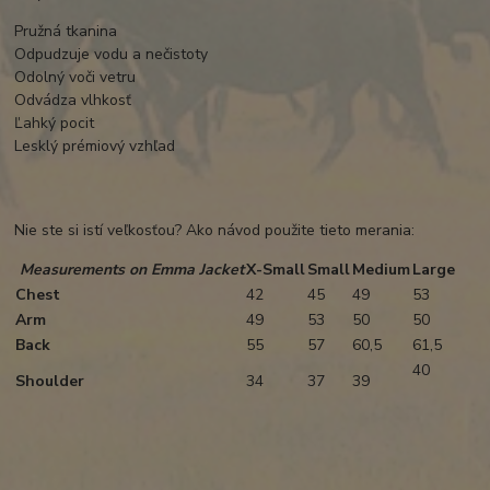
Pružná tkanina
Odpudzuje vodu a nečistoty
Odolný voči vetru
Odvádza vlhkosť
Ľahký pocit
Lesklý prémiový vzhľad
Nie ste si istí veľkosťou? Ako návod použite tieto merania:
Measurements on Emma Jacket
X-Small
Small
Medium
Large
Chest
42
45
49
53
Arm
49
53
50
50
Back
55
57
60,5
61,5
40
Shoulder
34
37
39