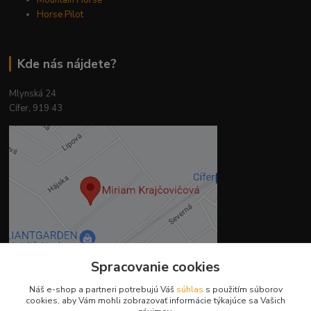
Horse Pilot
Kde nás nájdete?
Mlynská 24
Cífer, 919 43
Spracovanie cookies
Náš e-shop a partneri potrebujú Váš
súhlas
s použitím súborov
Kontakty
cookies, aby Vám mohli zobrazovať informácie týkajúce sa Vašich