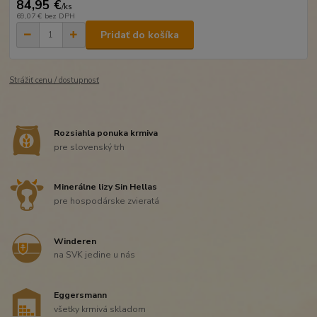
84,95 €
/
ks
69,07 €
bez DPH
Pridať do košíka
Strážiť cenu / dostupnosť
Rozsiahla ponuka krmiva
pre slovenský trh
Minerálne lizy Sin Hellas
pre hospodárske zvieratá
Winderen
na SVK jedine u nás
Eggersmann
všetky krmivá skladom