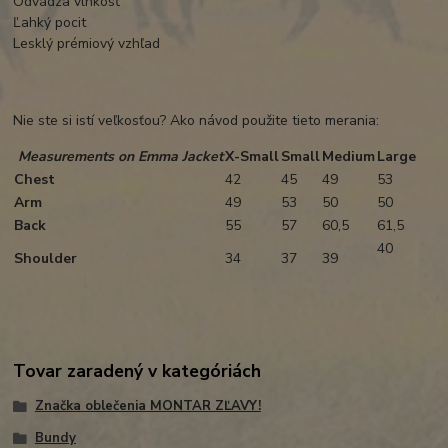
Odvádza vlhkosť
Ľahký pocit
Lesklý prémiový vzhľad
Nie ste si istí veľkosťou? Ako návod použite tieto merania:
Measurements on Emma Jacket
X-Small
Small
Medium
Large
Chest
42
45
49
53
Arm
49
53
50
50
Back
55
57
60,5
61,5
40
Shoulder
34
37
39
Tovar zaradený v kategóriách
Značka oblečenia MONTAR ZĽAVY!
Bundy