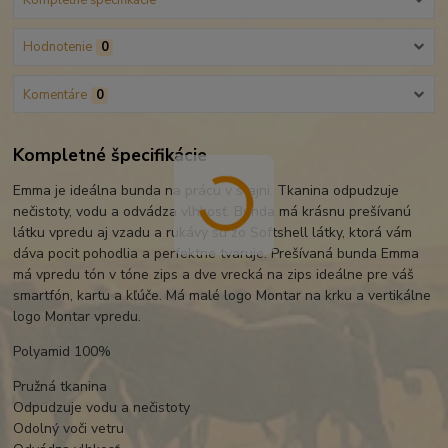
Kompletné špecifikácie
Hodnotenie
0
Komentáre
0
Kompletné špecifikácie
Emma je ideálna bunda na prácu v stajni. Tkanina odpudzuje
nečistoty, vodu a odvádza vlhkosť. Bunda má krásnu prešívanú
látku vpredu aj vzadu a rukávy sú zo Softshell látky, ktorá vám
dáva pocit pohodlia a perfektne tvaruje. Prešívaná bunda Emma
má vpredu tón v tóne zips a dve vrecká na zips ideálne pre váš
smartfón, kartu a kľúče. Má malé logo Montar na krku a vertikálne
logo Montar vpredu.
Polyamid 100%
Pružná tkanina
Odpudzuje vodu a nečistoty
Odolný voči vetru