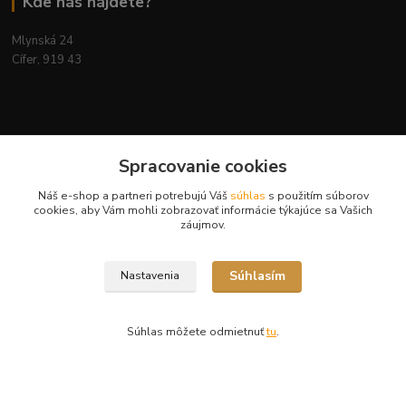
Kde nás nájdete?
Mlynská 24
Cífer, 919 43
Kontakty
Spracovanie cookies
Náš e-shop a partneri potrebujú Váš
súhlas
s použitím súborov
cookies, aby Vám mohli zobrazovať informácie týkajúce sa Vašich
Ing. Miriam Botíková
záujmov.
+421 944 394 715
(Po-Pia, 8-17 hod.)
Súhlasím
Nastavenia
info@krmivamirima.sk
Súhlas môžete odmietnuť
tu
.