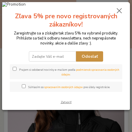
0
ks
EUR
za
0 €
Zľava 5% pre novo registrovaných
zákazníkov!
Menu
Zaregistrujte sa a získajte tak zľavu 5% na vybrané produkty.
Prihláste sa tiež k odberu newslettera, nech neprepásnete
Hľadať
novinky, akcie a ďalšie zľavy :).
Úvod
Značka oblečenia MONTAR ZĽAVY!
Bundy
MONTAR bunda
Odoslať
Emma čierna
MONTAR bunda Emma čierna
Prajem si odoberať novinky e-mailom podľa
podmienok spracovania osobných
údajov
.
Novinka
Akcia
Súhlasím so
spracovaním osobných údajov
pre účely registrácie.
Zatvoriť