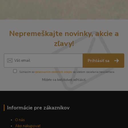
Nepremeškajte novinky, akcie a
zľavy!
Prihlásiť sa
Súhlasím so
spracovaním osobných údajov
za účelom zasielania newslettera.
Môžete sa kedykoľvek odhlásiť.
Informácie pre zákazníkov
O nás
Ako nakupovať