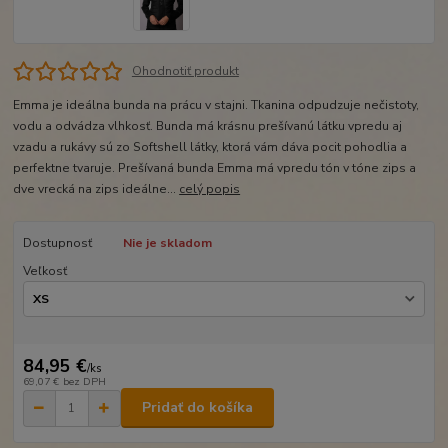
Ohodnotiť produkt
Emma je ideálna bunda na prácu v stajni. Tkanina odpudzuje nečistoty,
vodu a odvádza vlhkosť. Bunda má krásnu prešívanú látku vpredu aj
vzadu a rukávy sú zo Softshell látky, ktorá vám dáva pocit pohodlia a
perfektne tvaruje. Prešívaná bunda Emma má vpredu tón v tóne zips a
dve vrecká na zips ideálne...
celý popis
Dostupnosť
Nie je skladom
Veľkosť
84,95 €
/
ks
69,07 €
bez DPH
Pridať do košíka