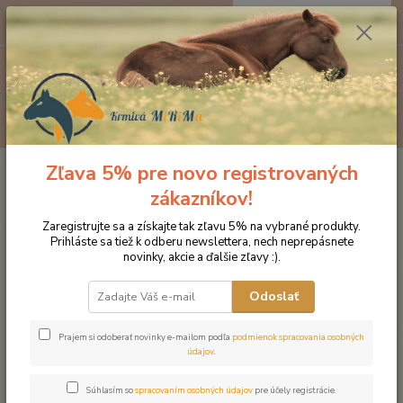
0
ks
EUR
za
0 €
Menu
Hľadať
Zľava 5% pre novo registrovaných
Úvod
Značka oblečenia MONTAR ZĽAVY!
Bundy
MONTAR bunda
Emma bordová
zákazníkov!
MONTAR bunda Emma bordová
Zaregistrujte sa a získajte tak zľavu 5% na vybrané produkty.
Prihláste sa tiež k odberu newslettera, nech neprepásnete
novinky, akcie a ďalšie zľavy :).
Novinka
Akcia
Odoslať
Prajem si odoberať novinky e-mailom podľa
podmienok spracovania osobných
údajov
.
Súhlasím so
spracovaním osobných údajov
pre účely registrácie.