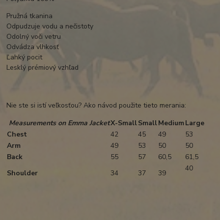
Pružná tkanina
Odpudzuje vodu a nečistoty
Odolný voči vetru
Odvádza vlhkosť
Ľahký pocit
Lesklý prémiový vzhľad
Nie ste si istí veľkosťou? Ako návod použite tieto merania:
Measurements on Emma Jacket
X-Small
Small
Medium
Large
Chest
42
45
49
53
Arm
49
53
50
50
Back
55
57
60,5
61,5
40
Shoulder
34
37
39