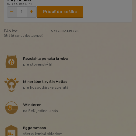
62,16 €
bez DPH
Pridať do košíka
EAN kód:
5712392339228
Strážiť cenu / dostupnosť
Rozsiahla ponuka krmiva
pre slovenský trh
Minerálne lizy Sin Hellas
pre hospodárske zvieratá
Winderen
na SVK jedine u nás
Eggersmann
všetky krmivá skladom