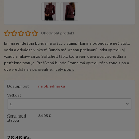
Ohodnotiť produkt
Emma je ideálna bunda na prácu v stajni. Tkanina odpudzuje nečistoty,
vodu a odvádza vlhkosť. Bunda má krásnu prešívanú látku vpredu aj
vzadu a rukávy sú zo Softshell látky, ktorá vám dáva pocit pohodlia a
perfektne tvaruje. Prešívaná bunda Emma má vpredu tón v tóne zips a
dve vrecká na zips ideálne...
celý popis
Dostupnosť
na objednávku
Veľkosť
Cena pred
84,95 €
zľavou
76,46 €
/
ks