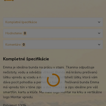
Kompletné špecifikácie
Hodnotenie
0
Komentáre
0
Kompletné špecifikácie
Emma je ideálna bunda na prácu v stajni. Tkanina odpudzuje
nečistoty, vodu a odvádza vlhkosť. Bunda má krásnu prešívanú
látku vpredu aj vzadu a rukávy sú zo Softshell látky, ktorá vám
dáva pocit pohodlia a perfektne tvaruje. Prešívaná bunda Emma
má vpredu tón v tóne zips a dve vrecká na zips ideálne pre váš
smartfón, kartu a kľúče. Má malé logo Montar na krku a vertikálne
logo Montar vpredu.
Polyamid 100%