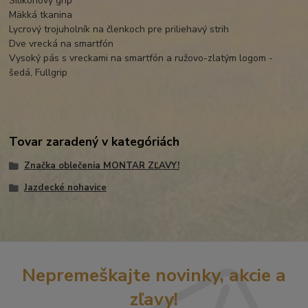
Silikónový grip
Mäkká tkanina
Lycrový trojuholník na členkoch pre priliehavý strih
Dve vrecká na smartfón
Vysoký pás s vreckami na smartfón a ružovo-zlatým logom -
šedá, Fullgrip
Tovar zaradený v kategóriách
Značka oblečenia MONTAR ZĽAVY!
Jazdecké nohavice
Nepremeškajte novinky, akcie a
zľavy!