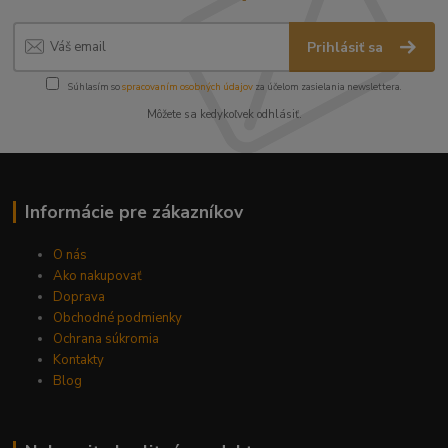
Prihlásiť sa
Súhlasím so
spracovaním osobných údajov
za účelom zasielania newslettera.
Môžete sa kedykoľvek odhlásiť.
Informácie pre zákazníkov
O nás
Ako nakupovať
Doprava
Obchodné podmienky
Ochrana súkromia
Kontakty
Blog