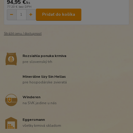
94,95 €
/
ks
77,20 €
bez DPH
Pridať do košíka
Strážiť cenu / dostupnosť
Rozsiahla ponuka krmiva
pre slovenský trh
Minerálne lizy Sin Hellas
pre hospodárske zvieratá
Winderen
na SVK jedine u nás
Eggersmann
všetky krmivá skladom