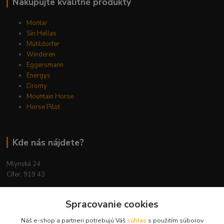
Nakupujte kvalitné produkty
Montar
Sin Hellas
Mühldorfer
Winderen
Eggersmann
Energys
Dromy
Mountain Horse
Horse Pilot
Kde nás nájdete?
Mlynská 24
Cífer, 919 43
Spracovanie cookies
Náš e-shop a partneri potrebujú Váš
súhlas
s použitím súborov