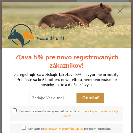
0
ks
EUR
za
0 €
Menu
Hľadať
Zľava 5% pre novo registrovaných
Úvod
Značka oblečenia MONTAR ZĽAVY!
Jazdecké nohavice
MONTAR Rajtky Mona s vysokým pásom tmavomodré
zákazníkov!
MONTAR Rajtky Mona s vysokým
Zaregistrujte sa a získajte tak zľavu 5% na vybrané produkty.
Prihláste sa tiež k odberu newslettera, nech neprepásnete
pásom tmavomodré
novinky, akcie a ďalšie zľavy :).
Novinka
Odoslať
Prajem si odoberať novinky e-mailom podľa
podmienok spracovania osobných
údajov
.
Súhlasím so
spracovaním osobných údajov
pre účely registrácie.