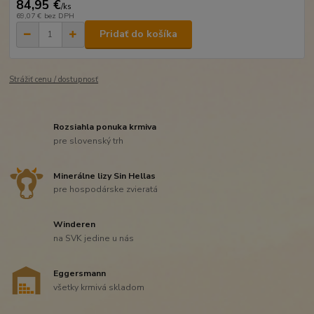
84,95 €
/
ks
69,07 €
bez DPH
Pridať do košíka
Strážiť cenu / dostupnosť
Rozsiahla ponuka krmiva
pre slovenský trh
Minerálne lizy Sin Hellas
pre hospodárske zvieratá
Winderen
na SVK jedine u nás
Eggersmann
všetky krmivá skladom