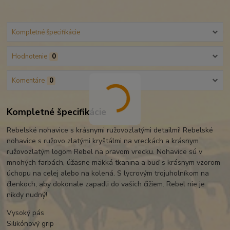
Kompletné špecifikácie
Hodnotenie
0
Komentáre
0
Kompletné špecifikácie
Rebelské nohavice s krásnymi ružovozlatými detailmi! Rebelské
nohavice s ružovo zlatými kryštálmi na vreckách a krásnym
ružovozlatým logom Rebel na pravom vrecku. Nohavice sú v
mnohých farbách, úžasne mäkká tkanina a buď s krásnym vzorom
úchopu na celej alebo na kolená. S lycrovým trojuholníkom na
členkoch, aby dokonale zapadli do vašich čižiem. Rebel nie je
nikdy nudný!
Vysoký pás
Silikónový grip