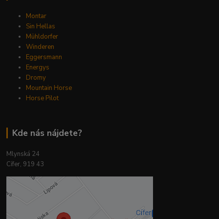
Montar
Sin Hellas
Mühldorfer
Winderen
Eggersmann
Energys
Dromy
Mountain Horse
Horse Pilot
Kde nás nájdete?
Mlynská 24
Cífer, 919 43