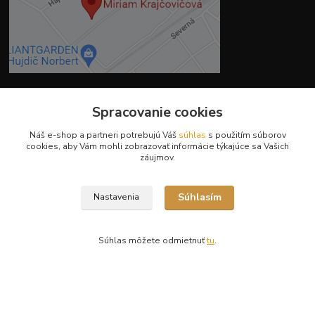
Spracovanie cookies
Kontakty
Náš e-shop a partneri potrebujú Váš
súhlas
s použitím súborov
cookies, aby Vám mohli zobrazovať informácie týkajúce sa Vašich
záujmov.
Súhlasím
Nastavenia
Ing. Miriam Botíková
+421 944 394 715
(Po-Pia, 8-17 hod.)
Súhlas môžete odmietnuť
tu
.
info@krmivamirima.sk