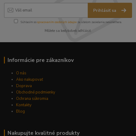
Prihlásiť sa
Súhlasím so
spracovaním osobných údajov
za účelom zasielania newslettera.
Môžete sa kedykoľvek odhlásiť.
Informácie pre zákazníkov
O nás
Ako nakupovať
Doprava
Obchodné podmienky
Ochrana súkromia
Kontakty
Blog
Nakupujte kvalitné produkty