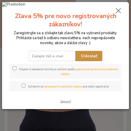
0
ks
EUR
za
0 €
Zľava 5% pre novo registrovaných
zákazníkov!
Menu
Zaregistrujte sa a získajte tak zľavu 5% na vybrané produkty.
Prihláste sa tiež k odberu newslettera, nech neprepásnete
Hľadať
novinky, akcie a ďalšie zľavy :).
Úvod
Značka oblečenia MONTAR ZĽAVY!
Jazdecké nohavice
Odoslať
MONTAR Rajtky Mona s vysokým pásom tmavomodré
MONTAR Rajtky Mona s vysokým
Prajem si odoberať novinky e-mailom podľa
podmienok spracovania osobných
údajov
.
pásom tmavomodré
Súhlasím so
spracovaním osobných údajov
pre účely registrácie.
Novinka
Doprava ZADARMO
Zatvoriť