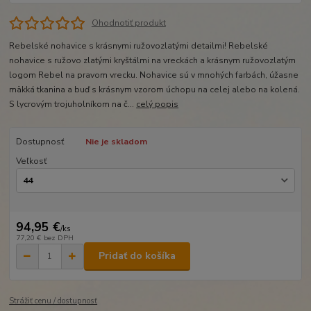
Ohodnotiť produkt
Rebelské nohavice s krásnymi ružovozlatými detailmi! Rebelské
nohavice s ružovo zlatými kryštálmi na vreckách a krásnym ružovozlatým
logom Rebel na pravom vrecku. Nohavice sú v mnohých farbách, úžasne
mäkká tkanina a buď s krásnym vzorom úchopu na celej alebo na kolená.
S lycrovým trojuholníkom na č...
celý popis
Dostupnosť
Nie je skladom
Veľkosť
94,95 €
/
ks
77,20 €
bez DPH
Pridať do košíka
Strážiť cenu / dostupnosť