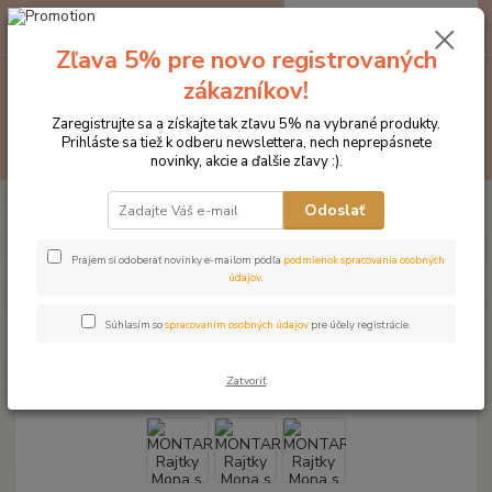
0
ks
EUR
za
0 €
Zľava 5% pre novo registrovaných
zákazníkov!
Menu
Zaregistrujte sa a získajte tak zľavu 5% na vybrané produkty.
Prihláste sa tiež k odberu newslettera, nech neprepásnete
Hľadať
novinky, akcie a ďalšie zľavy :).
Úvod
Značka oblečenia MONTAR ZĽAVY!
Jazdecké nohavice
Odoslať
MONTAR Rajtky Mona s vysokým pásom šedé
MONTAR Rajtky Mona s vysokým
Prajem si odoberať novinky e-mailom podľa
podmienok spracovania osobných
údajov
.
pásom šedé
Súhlasím so
spracovaním osobných údajov
pre účely registrácie.
Novinka
Zatvoriť