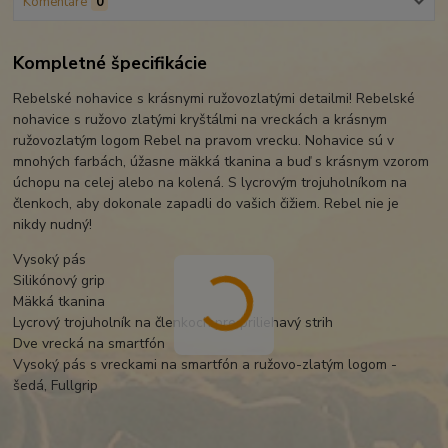
Komentáre
0
Kompletné špecifikácie
Rebelské nohavice s krásnymi ružovozlatými detailmi! Rebelské
nohavice s ružovo zlatými kryštálmi na vreckách a krásnym
ružovozlatým logom Rebel na pravom vrecku. Nohavice sú v
mnohých farbách, úžasne mäkká tkanina a buď s krásnym vzorom
úchopu na celej alebo na kolená. S lycrovým trojuholníkom na
členkoch, aby dokonale zapadli do vašich čižiem. Rebel nie je
nikdy nudný!
Vysoký pás
Silikónový grip
Mäkká tkanina
Lycrový trojuholník na členkoch pre priliehavý strih
Dve vrecká na smartfón
Vysoký pás s vreckami na smartfón a ružovo-zlatým logom -
šedá, Fullgrip