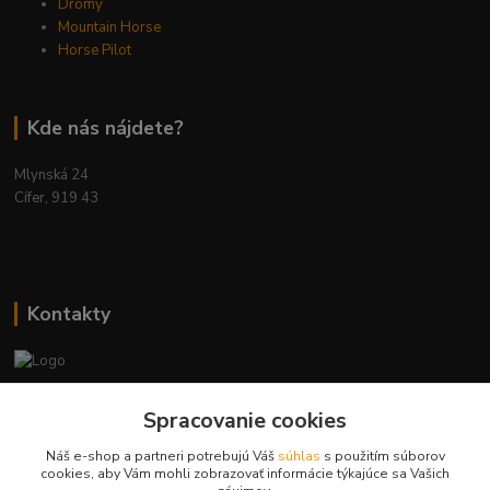
Dromy
Mountain Horse
Horse Pilot
Kde nás nájdete?
Mlynská 24
Cífer, 919 43
Kontakty
Ing. Miriam Botíková
Spracovanie cookies
+421 944 394 715
(Po-Pia, 8-17 hod.)
Náš e-shop a partneri potrebujú Váš
súhlas
s použitím súborov
cookies, aby Vám mohli zobrazovať informácie týkajúce sa Vašich
info@krmivamirima.sk