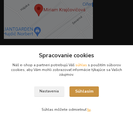
Spracovanie cookies
Kontakty
Náš e-shop a partneri potrebujú Váš
súhlas
s použitím súborov
cookies, aby Vám mohli zobrazovať informácie týkajúce sa Vašich
záujmov.
Súhlasím
Nastavenia
Ing. Miriam Botíková
+421 944 394 715
(Po-Pia, 8-17 hod.)
Súhlas môžete odmietnuť
tu
.
info@krmivamirima.sk