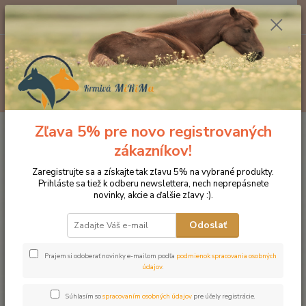
0
ks
EUR
za
0 €
Menu
Hľadať
Zľava 5% pre novo registrovaných
Úvod
Značka oblečenia MONTAR ZĽAVY!
Jazdecké nohavice
MONTAR Rajtky Mona s vysokým pásom šedé
zákazníkov!
MONTAR Rajtky Mona s vysokým
Zaregistrujte sa a získajte tak zľavu 5% na vybrané produkty.
Prihláste sa tiež k odberu newslettera, nech neprepásnete
pásom šedé
novinky, akcie a ďalšie zľavy :).
Novinka
Odoslať
Prajem si odoberať novinky e-mailom podľa
podmienok spracovania osobných
údajov
.
Súhlasím so
spracovaním osobných údajov
pre účely registrácie.