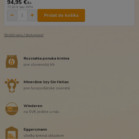
94,95 €
/
ks
77,20 €
bez DPH
Pridať do košíka
Strážiť cenu / dostupnosť
Rozsiahla ponuka krmiva
pre slovenský trh
Minerálne lizy Sin Hellas
pre hospodárske zvieratá
Winderen
na SVK jedine u nás
Eggersmann
všetky krmivá skladom