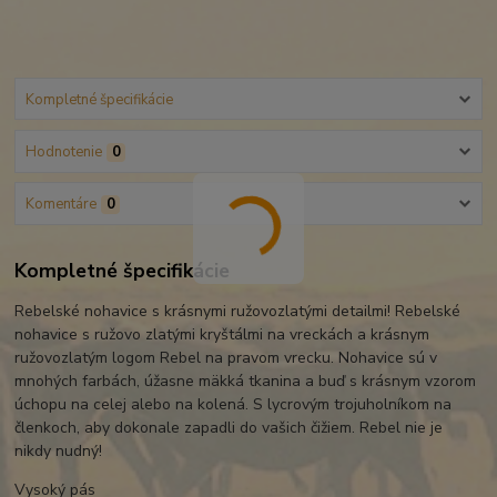
Kompletné špecifikácie
Hodnotenie
0
Komentáre
0
Kompletné špecifikácie
Rebelské nohavice s krásnymi ružovozlatými detailmi! Rebelské
nohavice s ružovo zlatými kryštálmi na vreckách a krásnym
ružovozlatým logom Rebel na pravom vrecku. Nohavice sú v
mnohých farbách, úžasne mäkká tkanina a buď s krásnym vzorom
úchopu na celej alebo na kolená. S lycrovým trojuholníkom na
členkoch, aby dokonale zapadli do vašich čižiem. Rebel nie je
nikdy nudný!
Vysoký pás