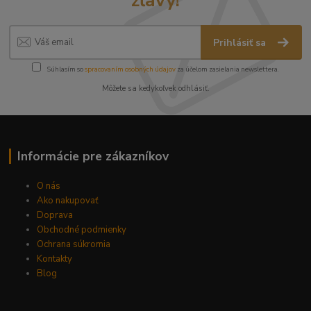
zľavy!
Prihlásiť sa
Súhlasím so
spracovaním osobných údajov
za účelom zasielania newslettera.
Môžete sa kedykoľvek odhlásiť.
Informácie pre zákazníkov
O nás
Ako nakupovať
Doprava
Obchodné podmienky
Ochrana súkromia
Kontakty
Blog