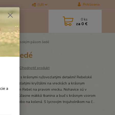
Prihlásenie
EUR
0
ks
za
0 €
y Mona s vysokým pásom šedé
som šedé
Ohodnotiť produkt
ké nohavice s krásnymi ružovozlatými detailmi! Rebelské
ce s ružovo zlatými kryštálmi na vreckách a krásnym
cie a
zlatým logom Rebel na pravom vrecku. Nohavice sú v
h farbách, úžasne mäkká tkanina a buď s krásnym vzorom
 na celej alebo na kolená. S lycrovým trojuholníkom na č...
opis