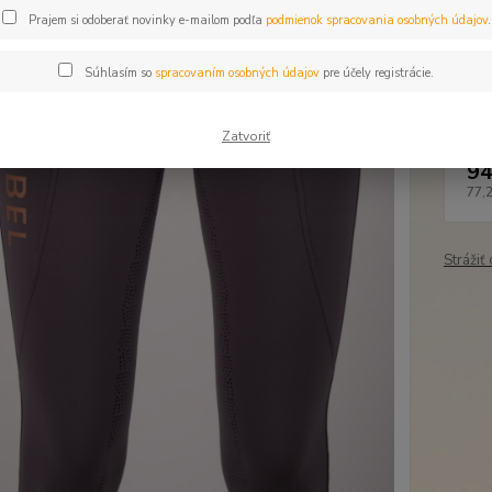
Prajem si odoberať novinky e-mailom podľa
podmienok spracovania osobných údajov
.
Dos
Súhlasím so
spracovaním osobných údajov
pre účely registrácie.
Veľ
Zatvoriť
94
77,
Strážiť