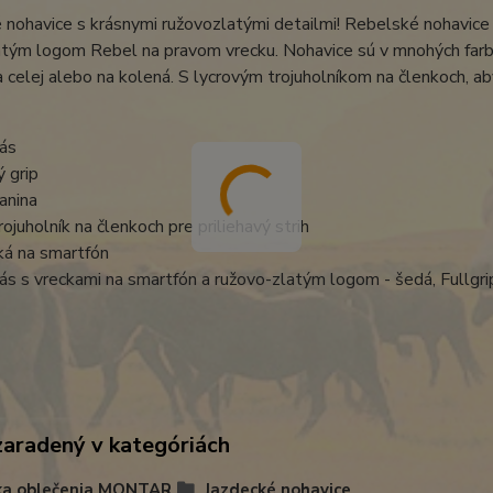
nohavice s krásnymi ružovozlatými detailmi! Rebelské nohavice 
atým logom Rebel na pravom vrecku. Nohavice sú v mnohých farb
 celej alebo na kolená. S lycrovým trojuholníkom na členkoch, aby
ás
ý grip
anina
rojuholník na členkoch pre priliehavý strih
ká na smartfón
s s vreckami na smartfón a ružovo-zlatým logom - šedá, Fullgri
zaradený v kategóriách
ka oblečenia MONTAR
Jazdecké nohavice