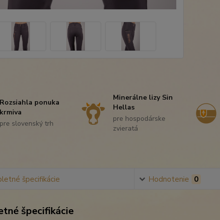
Minerálne lizy Sin
Rozsiahla ponuka
Hellas
krmiva
pre hospodárske
pre slovenský trh
zvieratá
etné špecifikácie
Hodnotenie
0
tné špecifikácie