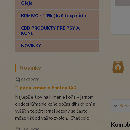
Oleje
KRMIVO - 10% ( kvôli expirácii)
CBD PRODUKTY PRE PSY A
KONE
NOVINKY
Novinky
03.03.2020
Tipy na krmenie koní na JAR
Najlepšie tipy na kŕmenie koňa v jarnom
období Kŕmenie koňa počas dlhších dní a
Kompl
vyšších teplôt jarnej sezóny sa často
môže líšiť od vášho zvolen...
čítať celé
Komple
15.01.2020