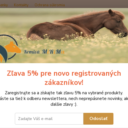
enky
Kontakty
Ochrana súkromia
Hľadať
načka oblečenia MONTAR ZĽAVY!
Jazdecké nohavice
MONTAR Rajtk
AR Rajtky Mona s vysokým pá
Zľava 5% pre novo registrovaných
zákazníkov!
Rebels
Zaregistrujte sa a získajte tak zľavu 5% na vybrané produkty.
nohavi
láste sa tiež k odberu newslettera, nech neprepásnete novinky, ak
ružovo
ďalšie zľavy :).
mnohýc
úchopu
Odoslať
celý p