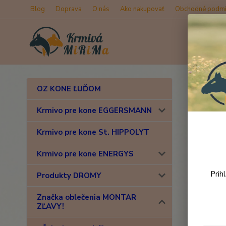
Blog
Doprava
O nás
Ako nakupovať
Obchodné podmi
Úvod
Z
OZ KONE ĽUĎOM
MONT
Krmivo pre kone EGGERSMANN
Krmivo pre kone St. HIPPOLYT
Novinka
Krmivo pre kone ENERGYS
Prih
Produkty DROMY
Značka oblečenia MONTAR
ZĽAVY!