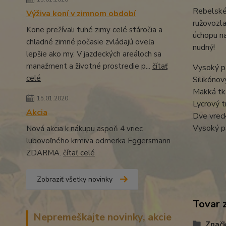
Rebelské 
Výživa koní v zimnom období
ružovozl
Kone prežívali tuhé zimy celé stáročia a
úchopu na
chladné zimné počasie zvládajú oveľa
nudný!
lepšie ako my. V jazdeckých areáloch sa
manažment a životné prostredie p...
čítať
Vysoký p
celé
Silikónov
Mäkká tk
15.01.2020
Lycrový t
Akcia
Dve vrec
Vysoký pá
Nová akcia k nákupu aspoň 4 vriec
lubovoľného krmiva odmerka Eggersmann
ZDARMA.
čítať celé
Zobraziť všetky novinky
Tovar 
Nepremeškajte novinky, akcie
Znač