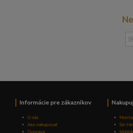
Ne
Informácie pre zákazníkov
Nakupuj
O nás
Monta
Ako nakupovať
Sin He
Doprava
Mühldo