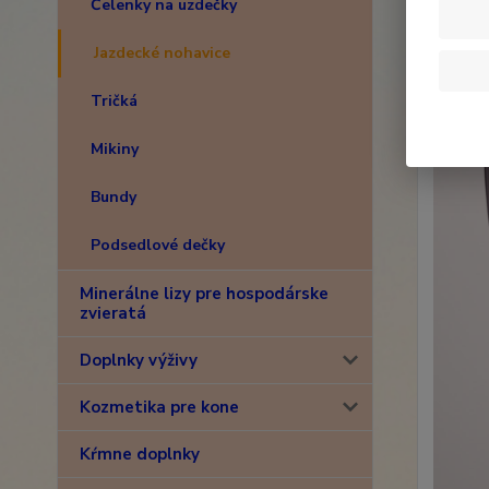
Čelenky na uzdečky
Jazdecké nohavice
Tričká
Mikiny
Bundy
Podsedlové dečky
Minerálne lizy pre hospodárske
zvieratá
Doplnky výživy
Kozmetika pre kone
Kŕmne doplnky