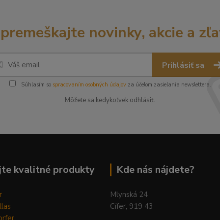
premeškajte novinky, akcie a zľa
Prihlásiť sa
Súhlasím so
spracovaním osobných údajov
za účelom zasielania newslettera.
Môžete sa kedykoľvek odhlásiť.
te kvalitné produkty
Kde nás nájdete?
r
Mlynská 24
llas
Cífer, 919 43
rfer