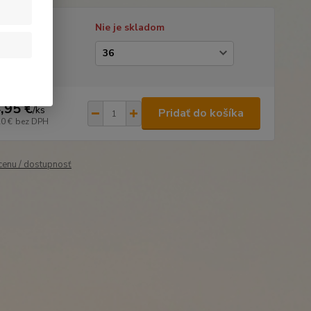
tupnosť
Nie je skladom
kosť
,95 €
/
ks
Pridať do košíka
20 €
bez DPH
 cenu / dostupnosť