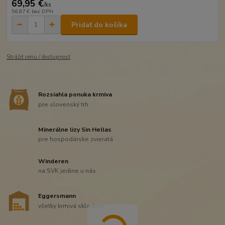
69,95 €
/
ks
56,87 €
bez DPH
Pridať do košíka
Strážiť cenu / dostupnosť
Rozsiahla ponuka krmiva
pre slovenský trh
Minerálne lizy Sin Hellas
pre hospodárske zvieratá
Winderen
na SVK jedine u nás
Eggersmann
všetky krmivá skladom