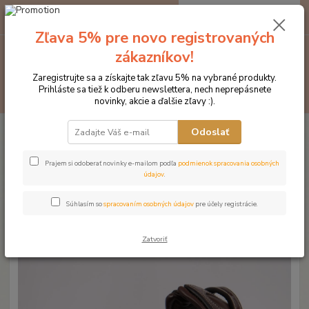
0
ks
EUR
za
0 €
Zľava 5% pre novo registrovaných
zákazníkov!
Menu
Zaregistrujte sa a získajte tak zľavu 5% na vybrané produkty.
Prihláste sa tiež k odberu newslettera, nech neprepásnete
Hľadať
novinky, akcie a ďalšie zľavy :).
Úvod
Značka oblečenia MONTAR ZĽAVY!
Čelenky na uzdečky
Odoslať
MONTAR Plum honey crystal hnedá
MONTAR Plum honey crystal
Prajem si odoberať novinky e-mailom podľa
podmienok spracovania osobných
údajov
.
hnedá
Súhlasím so
spracovaním osobných údajov
pre účely registrácie.
Novinka
Zatvoriť