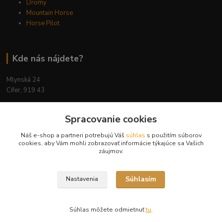
Dromy
Mountain Horse
Horse Pilot
Kde nás nájdete?
Mlynská 24
Cífer, 919 43
Spracovanie cookies
Náš e-shop a partneri potrebujú Váš
súhlas
s použitím súborov
Kontakty
cookies, aby Vám mohli zobrazovať informácie týkajúce sa Vašich
záujmov.
Súhlasím
Nastavenia
Ing. Miriam Botíková
+421 944 394 715
(Po-Pia, 8-17 hod.)
Súhlas môžete odmietnuť
tu
.
info@krmivamirima.sk