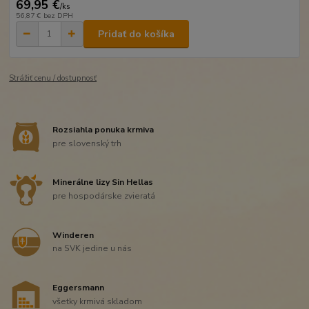
69,95 €
/
ks
56,87 €
bez DPH
Pridať do košíka
Strážiť cenu / dostupnosť
Rozsiahla ponuka krmiva
pre slovenský trh
Minerálne lizy Sin Hellas
pre hospodárske zvieratá
Winderen
na SVK jedine u nás
Eggersmann
všetky krmivá skladom