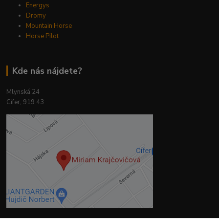
Energys
Dromy
Mountain Horse
Horse Pilot
Kde nás nájdete?
Mlynská 24
Cífer, 919 43