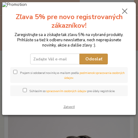
0
ks
EUR
za
0 €
Zľava 5% pre novo registrovaných
zákazníkov!
Menu
Zaregistrujte sa a získajte tak zľavu 5% na vybrané produkty.
Prihláste sa tiež k odberu newslettera, nech neprepásnete
Hľadať
novinky, akcie a ďalšie zľavy :).
Úvod
Značka oblečenia MONTAR ZĽAVY!
Čelenky na uzdečky
Odoslať
MONTAR Plum honey crystal čierna
MONTAR Plum honey crystal
Prajem si odoberať novinky e-mailom podľa
podmienok spracovania osobných
údajov
.
čierna
Súhlasím so
spracovaním osobných údajov
pre účely registrácie.
Novinka
Akcia
Zatvoriť