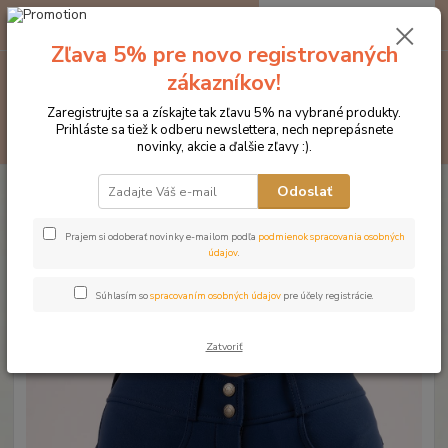
0
ks
EUR
za
0 €
Zľava 5% pre novo registrovaných
zákazníkov!
Menu
Zaregistrujte sa a získajte tak zľavu 5% na vybrané produkty.
Prihláste sa tiež k odberu newslettera, nech neprepásnete
Hľadať
novinky, akcie a ďalšie zľavy :).
Úvod
Značka oblečenia MONTAR ZĽAVY!
Jazdecké nohavice
Odoslať
MONTAR Megan Yati modrá
MONTAR Megan Yati modrá
Prajem si odoberať novinky e-mailom podľa
podmienok spracovania osobných
údajov
.
Novinka
Akcia
Súhlasím so
spracovaním osobných údajov
pre účely registrácie.
Zatvoriť