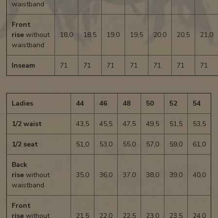
waistband
Front
rise
without
18,0
18,5
19,0
19,5
20,0
20,5
21,0
waistband
Inseam
71
71
71
71
71
71
71
Ladies
44
46
48
50
52
54
1/2 waist
43,5
45,5
47,5
49,5
51,5
53,5
1/2 seat
51,0
53,0
55,0
57,0
59,0
61,0
Back
rise
without
35,0
36,0
37,0
38,0
39,0
40,0
waistband
Front
rise
without
21,5
22,0
22,5
23,0
23,5
24,0