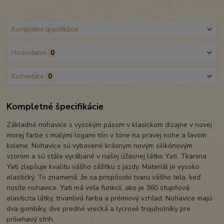
Kompletné špecifikácie
Hodnotenie
0
Komentáre
0
Kompletné špecifikácie
Základné nohavice s vysokým pásom v klasickom dizajne v novej
morej farbe s malými logami tón v tóne na pravej nohe a ľavom
kolene. Nohavice sú vybavené krásnym novým silikónovým
vzorom a sú stále vyrábané v našej úžasnej látke Yati. Tkanina
Yati zlepšuje kvalitu vášho zážitku z jazdy. Materiál je vysoko
elastický. To znamená, že sa prispôsobí tvaru vášho tela, keď
nosíte nohavice. Yati má veľa funkcií, ako je 360 stupňová
elasticita látky, trvanlivá farba a prémiový vzhľad. Nohavice majú
dva gombíky, dve predné vrecká a lycrové trojuholníky pre
priliehavý strih.