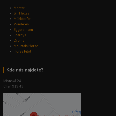
Montar
Sin Hellas
Mühldorfer
Winderen
Eggersmann
Energys
Dromy
Mountain Horse
Horse Pilot
Kde nás nájdete?
Mlynská 24
Cífer, 919 43