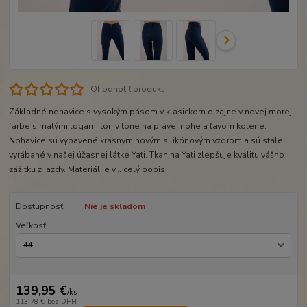
Ohodnotiť produkt
Základné nohavice s vysokým pásom v klasickom dizajne v novej morej
farbe s malými logami tón v tóne na pravej nohe a ľavom kolene.
Nohavice sú vybavené krásnym novým silikónovým vzorom a sú stále
vyrábané v našej úžasnej látke Yati. Tkanina Yati zlepšuje kvalitu vášho
zážitku z jazdy. Materiál je v...
celý popis
Dostupnosť
Nie je skladom
Veľkosť
139,95 €
/
ks
113,78 €
bez DPH