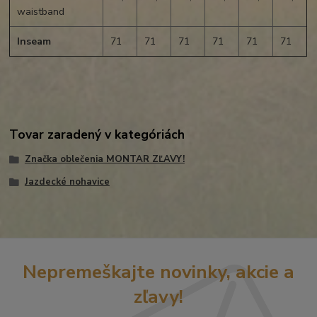
waistband
Inseam
71
71
71
71
71
71
Tovar zaradený v kategóriách
Značka oblečenia MONTAR ZĽAVY!
Jazdecké nohavice
Nepremeškajte novinky, akcie a
zľavy!