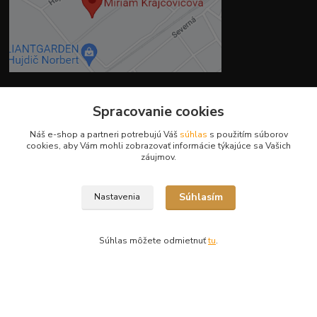
Spracovanie cookies
Kontakty
Náš e-shop a partneri potrebujú Váš
súhlas
s použitím súborov
cookies, aby Vám mohli zobrazovať informácie týkajúce sa Vašich
záujmov.
Súhlasím
Nastavenia
Ing. Miriam Botíková
+421 944 394 715
(Po-Pia, 8-17 hod.)
Súhlas môžete odmietnuť
tu
.
info@krmivamirima.sk