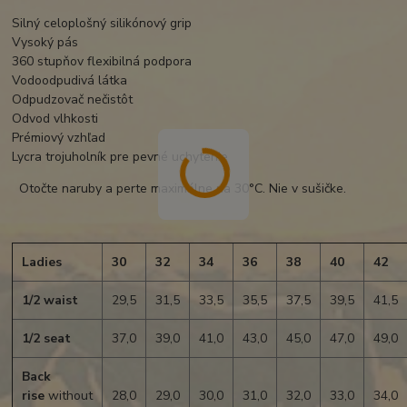
Silný celoplošný silikónový grip
Vysoký pás
360 stupňov flexibilná podpora
Vodoodpudivá látka
Odpudzovač nečistôt
Odvod vlhkosti
Prémiový vzhľad
Lycra trojuholník pre pevné uchytenie
Otočte naruby a perte maximálne na 30°C. Nie v sušičke.
Ladies
30
32
34
36
38
40
42
1/2 waist
29,5
31,5
33,5
35,5
37,5
39,5
41,5
1/2 seat
37,0
39,0
41,0
43,0
45,0
47,0
49,0
Back
rise
without
28,0
29,0
30,0
31,0
32,0
33,0
34,0