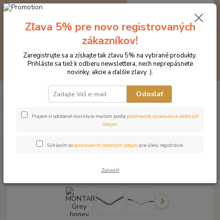
0
ks
EUR
za
0 €
Zľava 5% pre novo registrovaných
zákazníkov!
Menu
Zaregistrujte sa a získajte tak zľavu 5% na vybrané produkty.
Prihláste sa tiež k odberu newslettera, nech neprepásnete
Hľadať
novinky, akcie a ďalšie zľavy :).
Úvod
Značka oblečenia MONTAR ZĽAVY!
Čelenky na uzdečky
Odoslať
MONTAR Grey honey crystal čierna
MONTAR Grey honey crystal
Prajem si odoberať novinky e-mailom podľa
podmienok spracovania osobných
údajov
.
čierna
Súhlasím so
spracovaním osobných údajov
pre účely registrácie.
Novinka
Zatvoriť