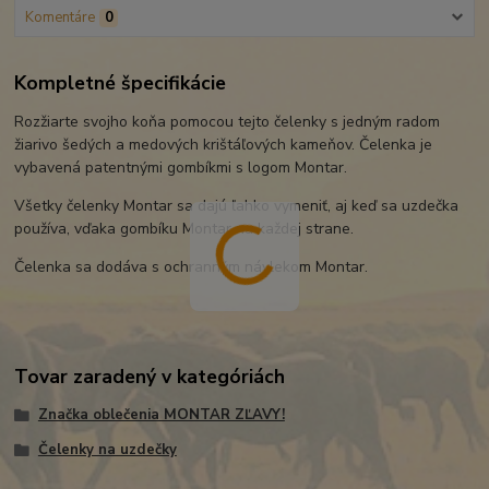
Komentáre
0
Kompletné špecifikácie
Rozžiarte svojho koňa pomocou tejto čelenky s jedným radom
žiarivo šedých a medových krištáľových kameňov. Čelenka je
vybavená patentnými gombíkmi s logom Montar.
Všetky čelenky Montar sa dajú ľahko vymeniť, aj keď sa uzdečka
používa, vďaka gombíku Montar na každej strane.
Čelenka sa dodáva s ochranným návlekom Montar.
Tovar zaradený v kategóriách
Značka oblečenia MONTAR ZĽAVY!
Čelenky na uzdečky