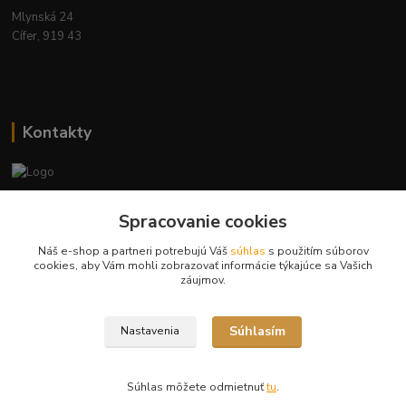
Mlynská 24
Cífer, 919 43
Kontakty
Ing. Miriam Botíková
+421 944 394 715
Spracovanie cookies
(Po-Pia, 8-17 hod.)
Náš e-shop a partneri potrebujú Váš
súhlas
s použitím súborov
cookies, aby Vám mohli zobrazovať informácie týkajúce sa Vašich
info@krmivamirima.sk
záujmov.
Súhlasím
Nastavenia
Súhlas môžete odmietnuť
tu
.
Vytvorené na
Eshop-rychlo.sk