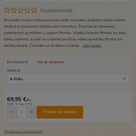
Ohodnotiť produkt
Rozžiarte svojho koňa pomocou tejto čelenky s jedným radom žiarivo
šedých a medových krištáľových kameňov. Čelenka je vybavená
patentnými gombíkmi s logom Montar. Všetky čelenky Montar sa dajú
ľahko vymeniť, aj keď sa uzdečka používa, vďaka gombíku Montar na
každej strane. Čelenka sa dodáva s ochran...
celý popis
Dostupnosť
Nie je skladom
Veľkosť
69,95 €
/
ks
56,87 €
bez DPH
Pridať do košíka
Strážiť cenu / dostupnosť