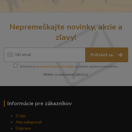
Nepremeškajte novinky, akcie a
zľavy!
Prihlásiť sa
Súhlasím so
spracovaním osobných údajov
za účelom zasielania newslettera.
Môžete sa kedykoľvek odhlásiť.
Informácie pre zákazníkov
O nás
Ako nakupovať
Doprava