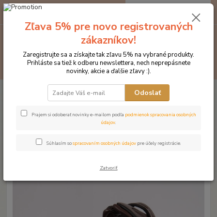
0
ks
EUR
za
0 €
Zľava 5% pre novo registrovaných
zákazníkov!
Menu
Zaregistrujte sa a získajte tak zľavu 5% na vybrané produkty.
Prihláste sa tiež k odberu newslettera, nech neprepásnete
Hľadať
novinky, akcie a ďalšie zľavy :).
Úvod
Značka oblečenia MONTAR ZĽAVY!
Čelenky na uzdečky
Odoslať
MONTAR Grey honey crystal čierna
MONTAR Grey honey crystal
Prajem si odoberať novinky e-mailom podľa
podmienok spracovania osobných
údajov
.
čierna
Súhlasím so
spracovaním osobných údajov
pre účely registrácie.
Novinka
Zatvoriť