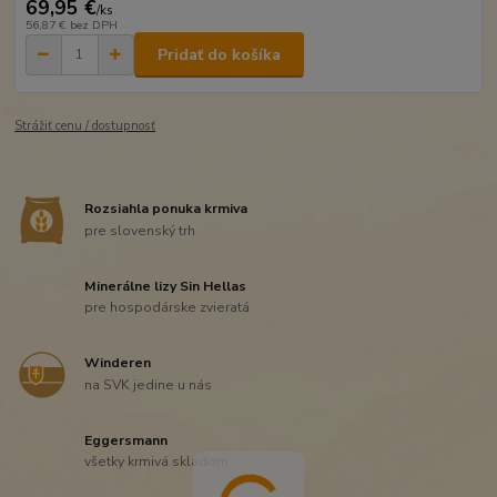
69,95 €
/
ks
56,87 €
bez DPH
Pridať do košíka
Strážiť cenu / dostupnosť
Rozsiahla ponuka krmiva
pre slovenský trh
Minerálne lizy Sin Hellas
pre hospodárske zvieratá
Winderen
na SVK jedine u nás
Eggersmann
všetky krmivá skladom