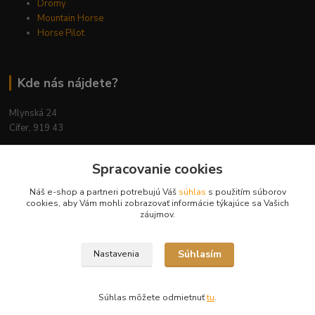
Dromy
Mountain Horse
Horse Pilot
Kde nás nájdete?
Mlynská 24
Cífer, 919 43
Spracovanie cookies
Náš e-shop a partneri potrebujú Váš
súhlas
s použitím súborov
Kontakty
cookies, aby Vám mohli zobrazovať informácie týkajúce sa Vašich
záujmov.
Súhlasím
Nastavenia
Ing. Miriam Botíková
+421 944 394 715
(Po-Pia, 8-17 hod.)
Súhlas môžete odmietnuť
tu
.
info@krmivamirima.sk