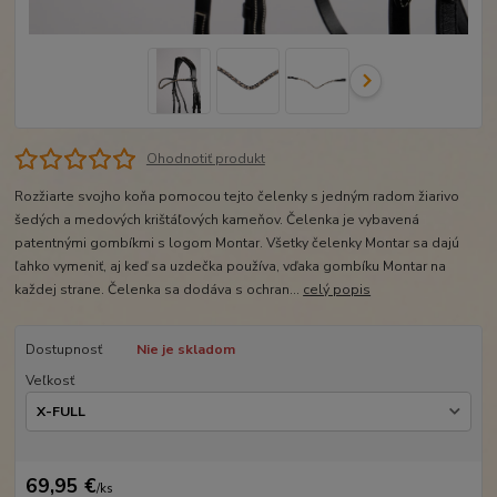
Ohodnotiť produkt
Rozžiarte svojho koňa pomocou tejto čelenky s jedným radom žiarivo
šedých a medových krištáľových kameňov. Čelenka je vybavená
patentnými gombíkmi s logom Montar. Všetky čelenky Montar sa dajú
ľahko vymeniť, aj keď sa uzdečka používa, vďaka gombíku Montar na
každej strane. Čelenka sa dodáva s ochran...
celý popis
Dostupnosť
Nie je skladom
Veľkosť
69,95 €
/
ks