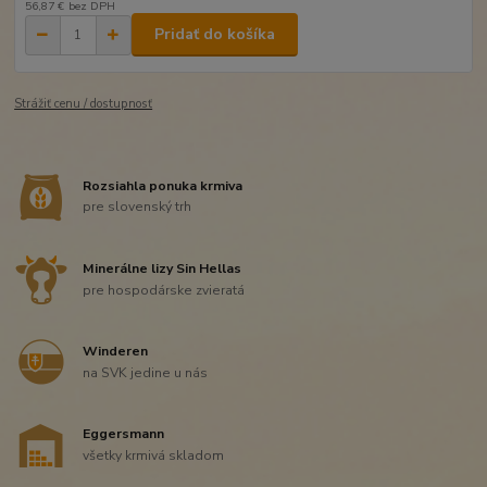
56,87 €
bez DPH
Pridať do košíka
Strážiť cenu / dostupnosť
Rozsiahla ponuka krmiva
pre slovenský trh
Minerálne lizy Sin Hellas
pre hospodárske zvieratá
Winderen
na SVK jedine u nás
Eggersmann
všetky krmivá skladom