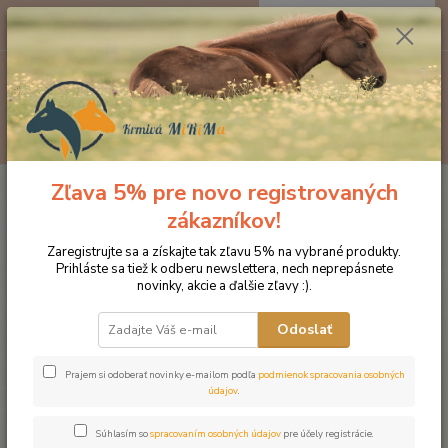
0
ks
EUR
za
0 €
Menu
Hľadať
Zľava 5% pre novo registrovaných
Úvod
Značka oblečenia MONTAR ZĽAVY!
Čelenky na uzdečky
MONTAR Grey honey crystal čierna
zákazníkov!
MONTAR Grey honey crystal
Zaregistrujte sa a získajte tak zľavu 5% na vybrané produkty.
Prihláste sa tiež k odberu newslettera, nech neprepásnete
čierna
novinky, akcie a ďalšie zľavy :).
Novinka
Akcia
Odoslať
Prajem si odoberať novinky e-mailom podľa
podmienok spracovania osobných
údajov
.
Súhlasím so
spracovaním osobných údajov
pre účely registrácie.