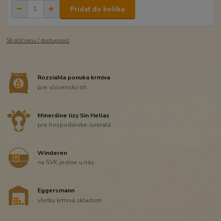
Pridať do košíka
Strážiť cenu / dostupnosť
Rozsiahla ponuka krmiva
pre slovenský trh
Minerálne lizy Sin Hellas
pre hospodárske zvieratá
Winderen
na SVK jedine u nás
Eggersmann
všetky krmivá skladom