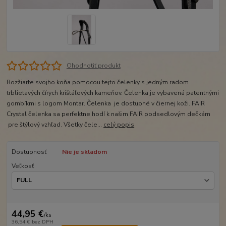
Ohodnotiť produkt
Rozžiarte svojho koňa pomocou tejto čelenky s jedným radom
trblietavých čírych krištáľových kameňov. Čelenka je vybavená patentnými
gombíkmi s logom Montar. Čelenka je dostupné v čiernej koži. FAIR
Crystal čelenka sa perfektne hodí k našim FAIR podsedlovým dečkám
pre štýlový vzhľad. Všetky čele...
celý popis
Dostupnosť
Nie je skladom
Veľkosť
44,95 €
/
ks
36,54 €
bez DPH