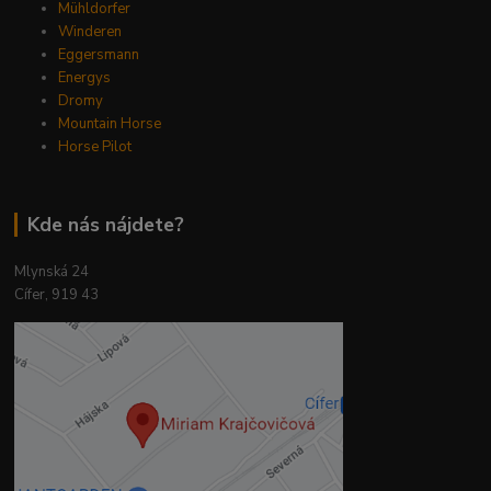
Mühldorfer
Winderen
Eggersmann
Energys
Dromy
Mountain Horse
Horse Pilot
Kde nás nájdete?
Mlynská 24
Cífer, 919 43