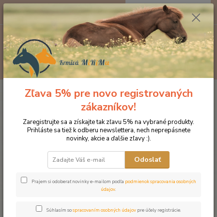
0
ks
EUR
za
0 €
Menu
Hľadať
Zľava 5% pre novo registrovaných
Úvod
Značka oblečenia MONTAR ZĽAVY!
Čelenky na uzdečky
MONTAR Fair CLEAR čierna
zákazníkov!
MONTAR Fair CLEAR čierna
Zaregistrujte sa a získajte tak zľavu 5% na vybrané produkty.
Prihláste sa tiež k odberu newslettera, nech neprepásnete
novinky, akcie a ďalšie zľavy :).
Novinka
Odoslať
Prajem si odoberať novinky e-mailom podľa
podmienok spracovania osobných
údajov
.
Súhlasím so
spracovaním osobných údajov
pre účely registrácie.