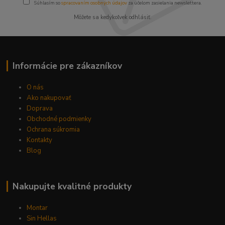
Súhlasím so
spracovaním osobných údajov
za účelom zasielania newslettera.
Môžete sa kedykoľvek odhlásiť.
Informácie pre zákazníkov
O nás
Ako nakupovať
Doprava
Obchodné podmienky
Ochrana súkromia
Kontakty
Blog
Nakupujte kvalitné produkty
Montar
Sin Hellas