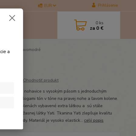
Prihlásenie
EUR
0
ks
za
0 €
tial Yati tmavomodré
cie a
é
Ohodnotiť produkt
né jazdecké nohavice s vysokým pásom s jednoduchým
om s malými logami tón v tóne na pravej nohe a ľavom kolene.
čky sú na kolenách vybavené extra látkou a sú stále
é z našej úžasnej látky Yati. Tkanina Yati zlepšuje kvalitu
ážitku z jazdy. Materiál je vysoko elastick...
celý popis