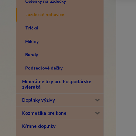
Čelenky na uzdečky
Jazdecké nohavice
Tričká
Mikiny
Bundy
Podsedlové dečky
Minerálne lizy pre hospodárske
zvieratá
Doplnky výživy
Kozmetika pre kone
Kŕmne doplnky