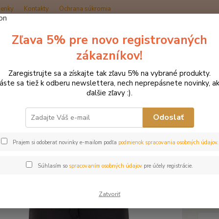
enky
Kontakty
Ochrana súkromia
Zľava 5% pre novo registrovaných
Hľadať
zákazníkov!
Zaregistrujte sa a získajte tak zľavu 5% na vybrané produkty.
načka oblečenia MONTAR ZĽAVY!
Jazdecké nohavice
MONTAR Essen
láste sa tiež k odberu newslettera, nech neprepásnete novinky, ak
ďalšie zľavy :).
AR Essential Yati tmavomodr
Odoslať
Prajem si odoberať novinky e-mailom podľa
podmienok spracovania osobných údajov
.
Základ
dizajn
Súhlasím so
spracovaním osobných údajov
pre účely registrácie.
Nohavi
vyroben
vášho z
Zatvoriť