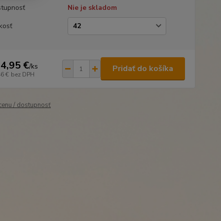
tupnosť
Nie je skladom
kosť
4,95 €
/
ks
Pridať do košíka
46 €
bez DPH
 cenu / dostupnosť