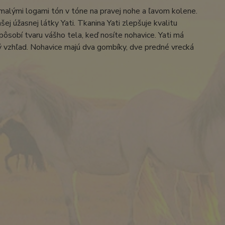
alými logami tón v tóne na pravej nohe a ľavom kolene.
j úžasnej látky Yati. Tkanina Yati zlepšuje kvalitu
spôsobí tvaru vášho tela, keď nosíte nohavice. Yati má
iový vzhľad. Nohavice majú dva gombíky, dve predné vrecká