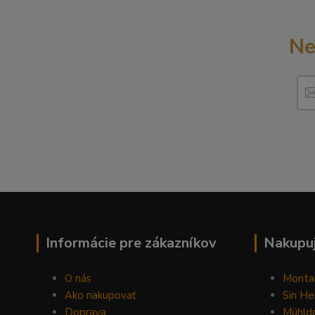
Ne
Informácie pre zákazníkov
Nakupuj
O nás
Monta
Ako nakupovať
Sin He
Doprava
Mühldo