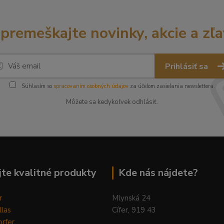
premeškajte novinky, akcie a zľa
Prihlásiť sa
Súhlasím so
spracovaním osobných údajov
za účelom zasielania newslettera.
Môžete sa kedykoľvek odhlásiť.
te kvalitné produkty
Kde nás nájdete?
r
Mlynská 24
llas
Cífer, 919 43
rfer