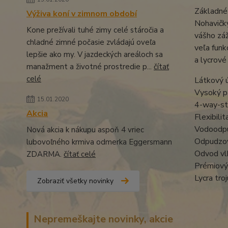
Základné
Výživa koní v zimnom období
Nohavičky
Kone prežívali tuhé zimy celé stáročia a
vášho záž
chladné zimné počasie zvládajú oveľa
veľa funk
lepšie ako my. V jazdeckých areáloch sa
a lycrové 
manažment a životné prostredie p...
čítať
celé
Látkový 
Vysoký p
15.01.2020
4-way-st
Akcia
Flexibili
Vodoodpu
Nová akcia k nákupu aspoň 4 vriec
Odpudzov
lubovoľného krmiva odmerka Eggersmann
Odvod vl
ZDARMA.
čítať celé
Prémiový
Lycra tro
Zobraziť všetky novinky
Nepremeškajte novinky, akcie