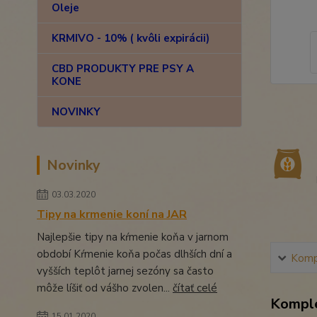
Oleje
KRMIVO - 10% ( kvôli expirácii)
CBD PRODUKTY PRE PSY A
KONE
NOVINKY
Novinky
03.03.2020
Tipy na krmenie koní na JAR
Najlepšie tipy na kŕmenie koňa v jarnom
období Kŕmenie koňa počas dlhších dní a
Kompl
vyšších teplôt jarnej sezóny sa často
môže líšiť od vášho zvolen...
čítať celé
Komple
15.01.2020