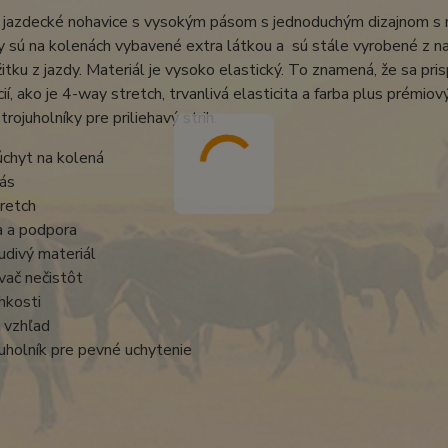
 jazdecké nohavice s vysokým pásom s jednoduchým dizajnom s m
 sú na kolenách vybavené extra látkou a sú stále vyrobené z naše
itku z jazdy. Materiál je vysoko elastický. To znamená, že sa pri
cií, ako je 4-way stretch, trvanlivá elasticita a farba plus prém
trojuholníky pre priliehavý strih.
úchyt na kolená
ás
retch
ta a podpora
divý materiál
ač nečistôt
hkosti
 vzhľad
juholník pre pevné uchytenie