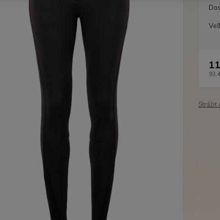
Dos
Veľ
11
93,
Strážiť