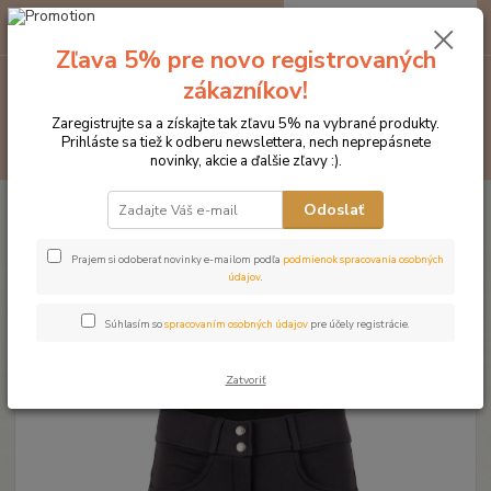
0
ks
EUR
za
0 €
Zľava 5% pre novo registrovaných
zákazníkov!
Menu
Zaregistrujte sa a získajte tak zľavu 5% na vybrané produkty.
Prihláste sa tiež k odberu newslettera, nech neprepásnete
Hľadať
novinky, akcie a ďalšie zľavy :).
Úvod
Značka oblečenia MONTAR ZĽAVY!
Jazdecké nohavice
Odoslať
MONTAR Essential Yati tmavomodré
MONTAR Essential Yati
Prajem si odoberať novinky e-mailom podľa
podmienok spracovania osobných
údajov
.
tmavomodré
Súhlasím so
spracovaním osobných údajov
pre účely registrácie.
Novinka
Zatvoriť