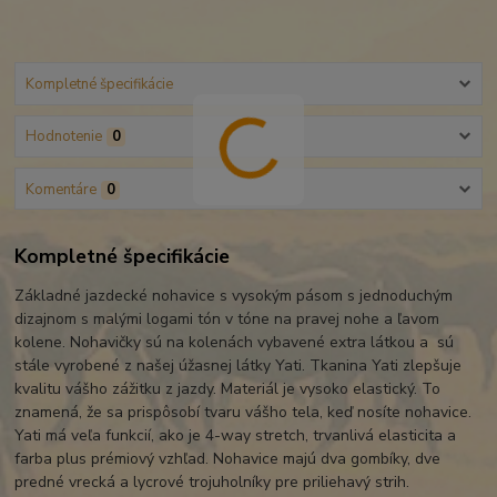
Kompletné špecifikácie
Hodnotenie
0
Komentáre
0
Kompletné špecifikácie
Základné jazdecké nohavice s vysokým pásom s jednoduchým
dizajnom s malými logami tón v tóne na pravej nohe a ľavom
kolene. Nohavičky sú na kolenách vybavené extra látkou a sú
stále vyrobené z našej úžasnej látky Yati. Tkanina Yati zlepšuje
kvalitu vášho zážitku z jazdy. Materiál je vysoko elastický. To
znamená, že sa prispôsobí tvaru vášho tela, keď nosíte nohavice.
Yati má veľa funkcií, ako je 4-way stretch, trvanlivá elasticita a
farba plus prémiový vzhľad. Nohavice majú dva gombíky, dve
predné vrecká a lycrové trojuholníky pre priliehavý strih.