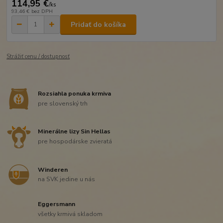
114,95 €
/
ks
93,46 €
bez DPH
Pridať do košíka
Strážiť cenu / dostupnosť
Rozsiahla ponuka krmiva
pre slovenský trh
Minerálne lizy Sin Hellas
pre hospodárske zvieratá
Winderen
na SVK jedine u nás
Eggersmann
všetky krmivá skladom