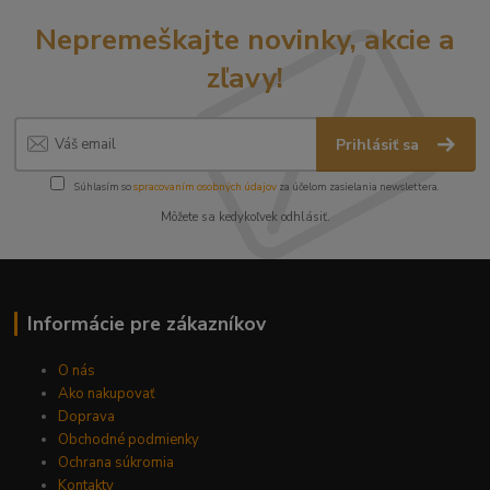
Nepremeškajte novinky, akcie a
zľavy!
Prihlásiť sa
Súhlasím so
spracovaním osobných údajov
za účelom zasielania newslettera.
Môžete sa kedykoľvek odhlásiť.
Informácie pre zákazníkov
O nás
Ako nakupovať
Doprava
Obchodné podmienky
Ochrana súkromia
Kontakty