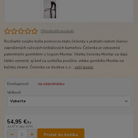
Ohodnotiť produkt
Rozžiarte svojho koňa pomocou tejto čelenky s jedným radom žiarivo
zaprášených ružových krištáľových kameňov. Čelenka je vybavená
patentnými gombíkmi s logom Montar. Všetky čelenky Montar sa dajú
ľahko vymeniť, aj keď sa uzdečka používa, vďaka gombíku Montar na
každej strane. Čelenka sa dodáva s o...
celý popis
Dostupnosť
na objednávku
Veľkosť
54,95 €
/
ks
44,67 €
bez DPH
Pridať do košíka