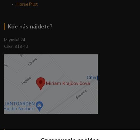
Horse Pilot
Kde nás nájdete?
Mlynská 24
Cífer, 919 43
Kontakty