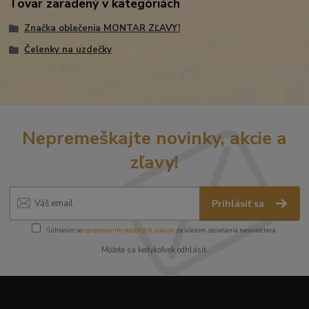
Tovar zaradený v kategóriách
Značka oblečenia MONTAR ZĽAVY!
Čelenky na uzdečky
Nepremeškajte novinky, akcie a
zľavy!
Prihlásiť sa
Súhlasím so
spracovaním osobných údajov
za účelom zasielania newslettera.
Môžete sa kedykoľvek odhlásiť.