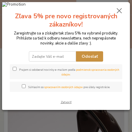
0
ks
EUR
za
0 €
Zľava 5% pre novo registrovaných
zákazníkov!
Menu
Zaregistrujte sa a získajte tak zľavu 5% na vybrané produkty.
Prihláste sa tiež k odberu newslettera, nech neprepásnete
Hľadať
novinky, akcie a ďalšie zľavy :).
Úvod
Značka oblečenia MONTAR ZĽAVY!
Čelenky na uzdečky
Odoslať
MONTAR Dusty pink hnedá
MONTAR Dusty pink hnedá
Prajem si odoberať novinky e-mailom podľa
podmienok spracovania osobných
údajov
.
Novinka
Súhlasím so
spracovaním osobných údajov
pre účely registrácie.
Zatvoriť