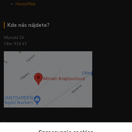
Horse Pilot
Kde nás nájdete?
Mlynská 24
Cífer, 919 43
Kontakty