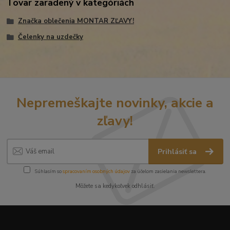
Tovar zaradený v kategóriách
Značka oblečenia MONTAR ZĽAVY!
Čelenky na uzdečky
Nepremeškajte novinky, akcie a
zľavy!
Prihlásiť sa
Súhlasím so
spracovaním osobných údajov
za účelom zasielania newslettera.
Môžete sa kedykoľvek odhlásiť.