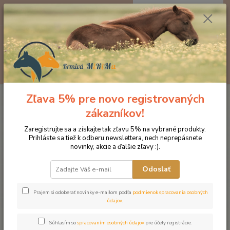
0
ks
EUR
za
0 €
Menu
Hľadať
Zľava 5% pre novo registrovaných
Úvod
Značka oblečenia MONTAR ZĽAVY!
Čelenky na uzdečky
MONTAR Dusty pink čierna
zákazníkov!
MONTAR Dusty pink čierna
Zaregistrujte sa a získajte tak zľavu 5% na vybrané produkty.
Prihláste sa tiež k odberu newslettera, nech neprepásnete
novinky, akcie a ďalšie zľavy :).
Novinka
Odoslať
Prajem si odoberať novinky e-mailom podľa
podmienok spracovania osobných
údajov
.
Súhlasím so
spracovaním osobných údajov
pre účely registrácie.