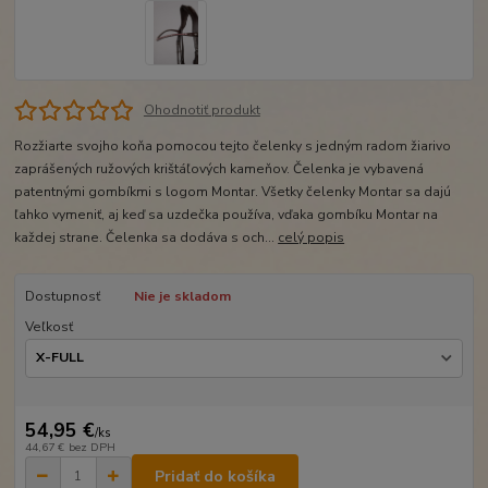
Ohodnotiť produkt
Rozžiarte svojho koňa pomocou tejto čelenky s jedným radom žiarivo
zaprášených ružových krištáľových kameňov. Čelenka je vybavená
patentnými gombíkmi s logom Montar. Všetky čelenky Montar sa dajú
ľahko vymeniť, aj keď sa uzdečka používa, vďaka gombíku Montar na
každej strane. Čelenka sa dodáva s och...
celý popis
Dostupnosť
Nie je skladom
Veľkosť
54,95 €
/
ks
44,67 €
bez DPH
Pridať do košíka