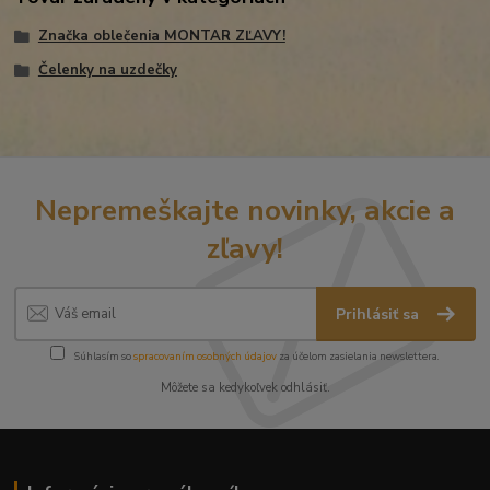
Značka oblečenia MONTAR ZĽAVY!
Čelenky na uzdečky
Nepremeškajte novinky, akcie a
zľavy!
Prihlásiť sa
Súhlasím so
spracovaním osobných údajov
za účelom zasielania newslettera.
Môžete sa kedykoľvek odhlásiť.