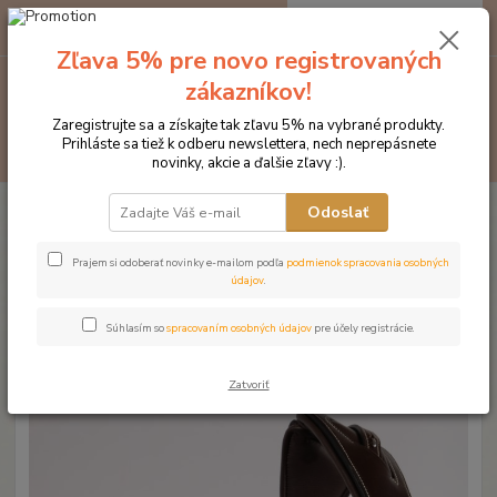
0
ks
EUR
za
0 €
Zľava 5% pre novo registrovaných
zákazníkov!
Menu
Zaregistrujte sa a získajte tak zľavu 5% na vybrané produkty.
Prihláste sa tiež k odberu newslettera, nech neprepásnete
Hľadať
novinky, akcie a ďalšie zľavy :).
Úvod
Značka oblečenia MONTAR ZĽAVY!
Čelenky na uzdečky
Odoslať
MONTAR Dusty Green hnedá
MONTAR Dusty Green hnedá
Prajem si odoberať novinky e-mailom podľa
podmienok spracovania osobných
údajov
.
Novinka
Akcia
Súhlasím so
spracovaním osobných údajov
pre účely registrácie.
Zatvoriť