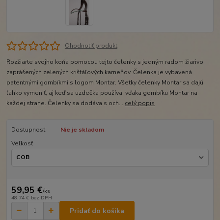
Ohodnotiť produkt
Rozžiarte svojho koňa pomocou tejto čelenky s jedným radom žiarivo
zaprášených zelených krištáľových kameňov. Čelenka je vybavená
patentnými gombíkmi s logom Montar. Všetky čelenky Montar sa dajú
ľahko vymeniť, aj keď sa uzdečka používa, vďaka gombíku Montar na
každej strane. Čelenky sa dodáva s och...
celý popis
Dostupnosť
Nie je skladom
Veľkosť
59,95 €
/
ks
48,74 €
bez DPH
Pridať do košíka