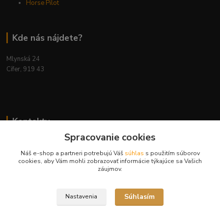
Horse Pilot
Kde nás nájdete?
Mlynská 24
Cífer, 919 43
Kontakty
Spracovanie cookies
Náš e-shop a partneri potrebujú Váš
súhlas
s použitím súborov
cookies, aby Vám mohli zobrazovať informácie týkajúce sa Vašich
záujmov.
Ing. Miriam Botíková
+421 944 394 715
Súhlasím
Nastavenia
(Po-Pia, 8-17 hod.)
info@krmivamirima.sk