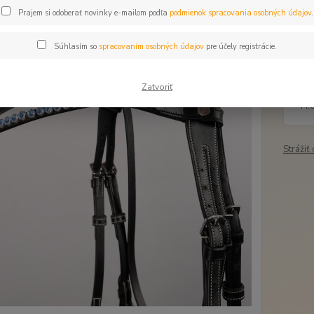
Dos
Prajem si odoberať novinky e-mailom podľa
podmienok spracovania osobných údajov
.
Veľ
Súhlasím so
spracovaním osobných údajov
pre účely registrácie.
Zatvoriť
54
44,
Strážiť