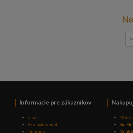
Ne
Informácie pre zákazníkov
Nakupuj
O nás
Monta
Ako nakupovať
Sin He
Doprava
Mühldo