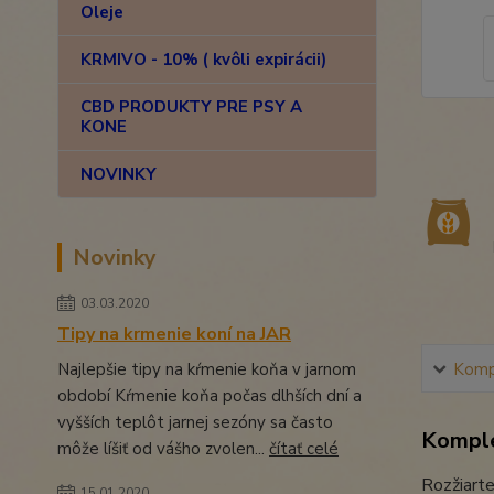
Oleje
KRMIVO - 10% ( kvôli expirácii)
CBD PRODUKTY PRE PSY A
KONE
NOVINKY
Novinky
03.03.2020
Tipy na krmenie koní na JAR
Najlepšie tipy na kŕmenie koňa v jarnom
Kompl
období Kŕmenie koňa počas dlhších dní a
vyšších teplôt jarnej sezóny sa často
Komple
môže líšiť od vášho zvolen...
čítať celé
Rozžiarte
15.01.2020