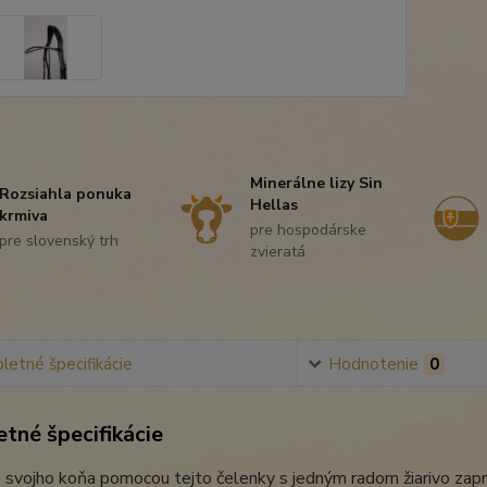
Minerálne lizy Sin
Rozsiahla ponuka
Hellas
krmiva
pre hospodárske
pre slovenský trh
zvieratá
etné špecifikácie
Hodnotenie
0
tné špecifikácie
 svojho koňa pomocou tejto čelenky s jedným radom žiarivo zap