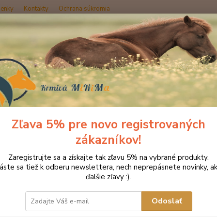
enky
Kontakty
Ochrana súkromia
Hľadať
načka oblečenia MONTAR ZĽAVY!
Čelenky na uzdečky
MONTAR Dus
TAR Dusty Blue hnedá
Zľava 5% pre novo registrovaných
zákazníkov!
Rozžia
Zaregistrujte sa a získajte tak zľavu 5% na vybrané produkty.
zapráš
láste sa tiež k odberu newslettera, nech neprepásnete novinky, ak
patent
ďalšie zľavy :).
ľahko 
každej
Odoslať