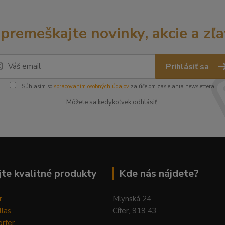
premeškajte novinky, akcie a zľa
Prihlásiť sa
Súhlasím so
spracovaním osobných údajov
za účelom zasielania newslettera.
Môžete sa kedykoľvek odhlásiť.
te kvalitné produkty
Kde nás nájdete?
r
Mlynská 24
llas
Cífer, 919 43
rfer