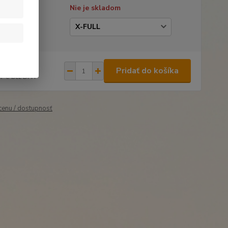
tupnosť
Nie je skladom
kosť
,95 €
/
ks
Pridať do košíka
67 €
bez DPH
 cenu / dostupnosť