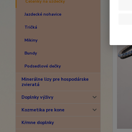
Čelenky na uzdečky
Jazdecké nohavice
Tričká
Mikiny
Bundy
Podsedlové dečky
Minerálne lizy pre hospodárske
zvieratá
Doplnky výživy
Kozmetika pre kone
Kŕmne doplnky