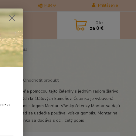
Prihlásenie
EUR
0
ks
za
0 €
ty Blue hnedá
Ohodnotiť produkt
rte svojho koňa pomocou tejto čelenky s jedným radom žiarivo
ených modrých krištáľových kameňov. Čelenka je vybavená
cie a
nými gombíkmi s logom Montar. Všetky čelenky Montar sa dajú
vymeniť, aj keď sa uzdečka používa, vďaka gombíku Montar na
 strane. Čelenka sa dodáva s oc...
celý popis