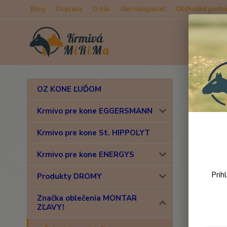
Blog
Doprava
O nás
Ako nakupovať
Obchodné podmi
Úvod
Z
OZ KONE ĽUĎOM
MON
Krmivo pre kone EGGERSMANN
Krmivo pre kone St. HIPPOLYT
Novinka
Krmivo pre kone ENERGYS
Prih
Produkty DROMY
Značka oblečenia MONTAR
ZĽAVY!