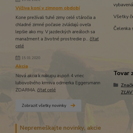
vybavená
Výživa koní v zimnom období
Všetky če
Kone prežívali tuhé zimy celé stáročia a
chladné zimné počasie zvládajú oveľa
Čelenka 
lepšie ako my. V jazdeckých areáloch sa
manažment a životné prostredie p...
čítať
celé
15.01.2020
Akcia
Tovar 
Nová akcia k nákupu aspoň 4 vriec
lubovoľného krmiva odmerka Eggersmann
Znač
ZDARMA.
čítať celé
ZĽAV
Zobraziť všetky novinky
Nepremeškajte novinky, akcie