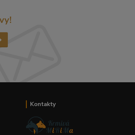
vy!
Kontakty