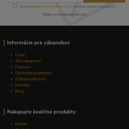
Súhlasím so
spracovaním osobných údajov
za účelom zasielania newslettera.
Môžete sa kedykoľvek odhlásiť.
Informácie pre zákazníkov
O nás
Ako nakupovať
Doprava
Obchodné podmienky
Ochrana súkromia
Kontakty
Blog
Nakupujte kvalitné produkty
Montar