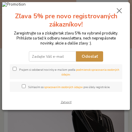
0
ks
EUR
za
0 €
Zľava 5% pre novo registrovaných
zákazníkov!
Menu
Zaregistrujte sa a získajte tak zľavu 5% na vybrané produkty.
Prihláste sa tiež k odberu newslettera, nech neprepásnete
Hľadať
novinky, akcie a ďalšie zľavy :).
Úvod
Značka oblečenia MONTAR ZĽAVY!
Čelenky na uzdečky
Odoslať
MONTAR Dlux Latte Swarowski pearls čierna
MONTAR Dlux Latte Swarowski
Prajem si odoberať novinky e-mailom podľa
podmienok spracovania osobných
údajov
.
pearls čierna
Súhlasím so
spracovaním osobných údajov
pre účely registrácie.
Novinka
Zatvoriť