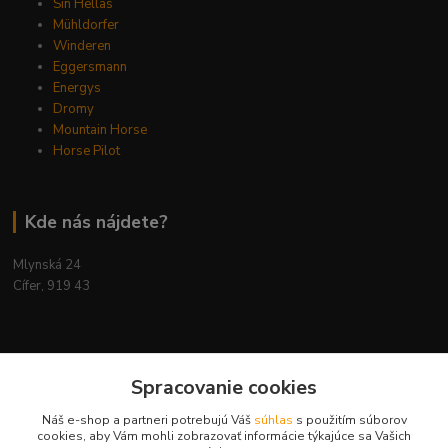
Sin Hellas
Mühldorfer
Winderen
Eggersmann
Energys
Dromy
Mountain Horse
Horse Pilot
Kde nás nájdete?
Mlynská 24
Cífer, 919 43
Spracovanie cookies
Kontakty
Náš e-shop a partneri potrebujú Váš
súhlas
s použitím súborov
cookies, aby Vám mohli zobrazovať informácie týkajúce sa Vašich