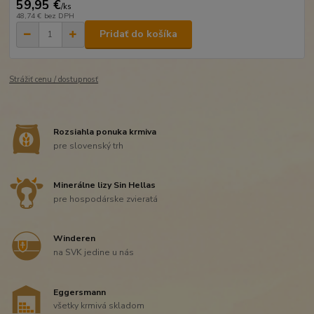
59,95 €
/
ks
48,74 €
bez DPH
Pridať do košíka
Strážiť cenu / dostupnosť
Rozsiahla ponuka krmiva
pre slovenský trh
Minerálne lizy Sin Hellas
pre hospodárske zvieratá
Winderen
na SVK jedine u nás
Eggersmann
všetky krmivá skladom