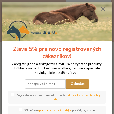
0
ks
EUR
za
0 €
Menu
Hľadať
Zľava 5% pre novo registrovaných
Úvod
Značka oblečenia MONTAR ZĽAVY!
Čelenky na uzdečky
MONTAR Dlux Latte Swarowski pearls čierna
zákazníkov!
MONTAR Dlux Latte Swarowski
Zaregistrujte sa a získajte tak zľavu 5% na vybrané produkty.
Prihláste sa tiež k odberu newslettera, nech neprepásnete
pearls čierna
novinky, akcie a ďalšie zľavy :).
Novinka
Odoslať
Prajem si odoberať novinky e-mailom podľa
podmienok spracovania osobných
údajov
.
Súhlasím so
spracovaním osobných údajov
pre účely registrácie.