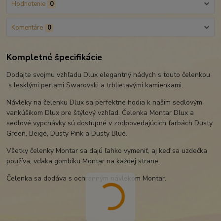
Hodnotenie
0
Komentáre
0
Kompletné špecifikácie
Dodajte svojmu vzhľadu Dlux elegantný nádych s touto čelenkou
s lesklými perlami Swarovski a trblietavými kamienkami.
Návleky na čelenku Dlux sa perfektne hodia k našim sedlovým
vankúšikom Dlux pre štýlový vzhľad. Čelenka Montar Dlux a
sedlové vypchávky sú dostupné v zodpovedajúcich farbách Dusty
Green, Beige, Dusty Pink a Dusty Blue.
Všetky čelenky Montar sa dajú ľahko vymeniť, aj keď sa uzdečka
používa, vďaka gombíku Montar na každej strane.
Čelenka sa dodáva s ochranným návlekom Montar.