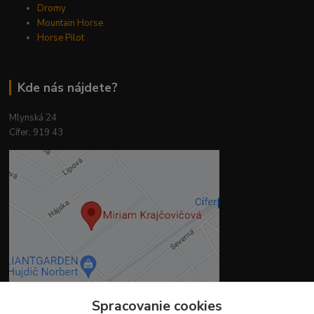
Dromy
Mountain Horse
Horse Pilot
Kde nás nájdete?
Mlynská 24
Cífer, 919 43
Spracovanie cookies