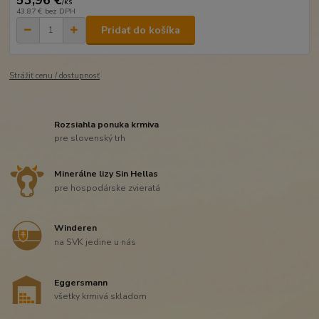
53,96 €
/
ks
43,87 €
bez DPH
Pridať do košíka
Strážiť cenu / dostupnosť
Rozsiahla ponuka krmiva
pre slovenský trh
Minerálne lizy Sin Hellas
pre hospodárske zvieratá
Winderen
na SVK jedine u nás
Eggersmann
všetky krmivá skladom