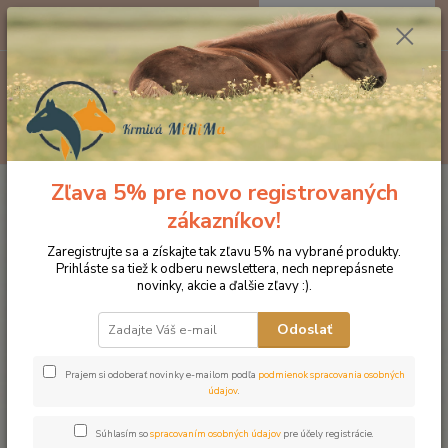
0
ks
EUR
za
0 €
Menu
Hľadať
Zľava 5% pre novo registrovaných
Úvod
Značka oblečenia MONTAR ZĽAVY!
Čelenky na uzdečky
MONTAR Clear crystal čierna
zákazníkov!
MONTAR Clear crystal čierna
Zaregistrujte sa a získajte tak zľavu 5% na vybrané produkty.
Prihláste sa tiež k odberu newslettera, nech neprepásnete
novinky, akcie a ďalšie zľavy :).
Novinka
Odoslať
Prajem si odoberať novinky e-mailom podľa
podmienok spracovania osobných
údajov
.
Súhlasím so
spracovaním osobných údajov
pre účely registrácie.