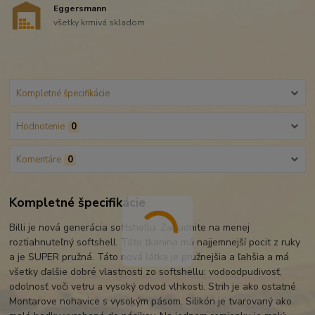
Eggersmann
všetky krmivá skladom
Kompletné špecifikácie
Hodnotenie
0
Komentáre
0
Kompletné špecifikácie
Billi je nová generácia softshellu. Zabudnite na menej
roztiahnuteľný softshell. Táto tkanina má najjemnejší pocit z ruky
a je SUPER pružná. Táto nová látka je pružnejšia a ľahšia a má
všetky ďalšie dobré vlastnosti zo softshellu: vodoodpudivosť,
odolnosť voči vetru a vysoký odvod vlhkosti. Strih je ako ostatné
Montarove nohavice s vysokým pásom. Silikón je tvarovaný ako