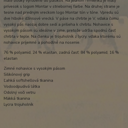
malé bodky vyrobené do pásikov. Na jednom remienku je malý
prívesok s logom Montar v striebornej farbe. Na druhej strane je
tesne nad predným vreckom logo Montar tón v tóne. Vpredu sú
dve hlboké džínsové vrecká. V páse na chrbte je V, vďaka čomu
vysoký pás naozaj dobre sedí a prilieha k chrbtu. Nohavice s
vysokým pásom sú ideálne v zime, pretože udržia spodnú časť
chrbta v teple. Na členku je trojuholník z lycry, vďaka ktorému sú
nohavice príjemné a pohodlné na nosenie.
76 % polyamid, 24 % elastan, zadná časť: 84 % polyamid, 16 %
elastan
Zimné nohavice s vysokým pásom
Silikónový grip
Ľahká softshellová tkanina
Vodoodpudivá látka
Odolný voči vetru
Mäkká tkanina
Lycra trojuholník