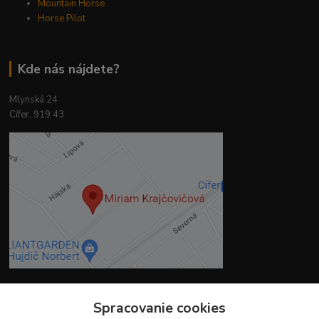
Mountain Horse
Horse Pilot
Kde nás nájdete?
Mlynská 24
Cífer, 919 43
Spracovanie cookies
Kontakty