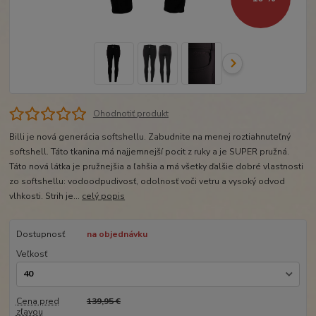
Ohodnotiť produkt
Billi je nová generácia softshellu. Zabudnite na menej roztiahnuteľný
softshell. Táto tkanina má najjemnejší pocit z ruky a je SUPER pružná.
Táto nová látka je pružnejšia a ľahšia a má všetky ďalšie dobré vlastnosti
zo softshellu: vodoodpudivosť, odolnosť voči vetru a vysoký odvod
vlhkosti. Strih je...
celý popis
Dostupnosť
na objednávku
Veľkosť
Cena pred
139,95 €
zľavou