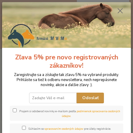
0
ks
EUR
za
0 €
Menu
Hľadať
Zľava 5% pre novo registrovaných
Úvod
Značka oblečenia MONTAR ZĽAVY!
Jazdecké nohavice
MONTAR Billi s vysokým pásom čierne
zákazníkov!
MONTAR Billi s vysokým pásom
Zaregistrujte sa a získajte tak zľavu 5% na vybrané produkty.
Prihláste sa tiež k odberu newslettera, nech neprepásnete
čierne
novinky, akcie a ďalšie zľavy :).
Novinka
Odoslať
Prajem si odoberať novinky e-mailom podľa
podmienok spracovania osobných
údajov
.
Súhlasím so
spracovaním osobných údajov
pre účely registrácie.