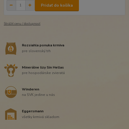
Pridať do košíka
Strážiť cenu / dostupnosť
Rozsiahla ponuka krmiva
pre slovenský trh
Minerálne lizy Sin Hellas
pre hospodárske zvieratá
Winderen
na SVK jedine u nás
Eggersmann
všetky krmivá skladom