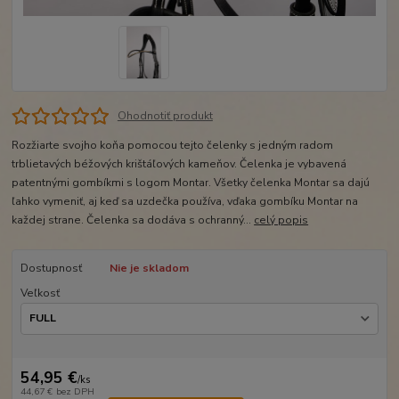
Ohodnotiť produkt
Rozžiarte svojho koňa pomocou tejto čelenky s jedným radom
trblietavých béžových krištáľových kameňov. Čelenka je vybavená
patentnými gombíkmi s logom Montar. Všetky čelenka Montar sa dajú
ľahko vymeniť, aj keď sa uzdečka používa, vďaka gombíku Montar na
každej strane. Čelenka sa dodáva s ochranný...
celý popis
Dostupnosť
Nie je skladom
Veľkosť
54,95 €
/
ks
44,67 €
bez DPH