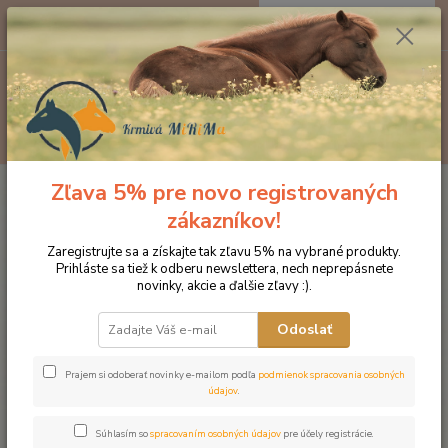
0
ks
EUR
za
0 €
Menu
Hľadať
Zľava 5% pre novo registrovaných
Úvod
Značka oblečenia MONTAR ZĽAVY!
Čelenky na uzdečky
MONTAR Beige Crystal hnedá
zákazníkov!
MONTAR Beige Crystal hnedá
Zaregistrujte sa a získajte tak zľavu 5% na vybrané produkty.
Prihláste sa tiež k odberu newslettera, nech neprepásnete
novinky, akcie a ďalšie zľavy :).
Novinka
Odoslať
Prajem si odoberať novinky e-mailom podľa
podmienok spracovania osobných
údajov
.
Súhlasím so
spracovaním osobných údajov
pre účely registrácie.