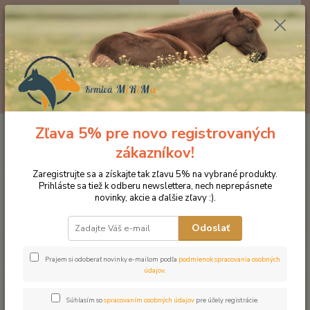
0
ks
EUR
za
0 €
Menu
Hľadať
Zľava 5% pre novo registrovaných
Úvod
Značka oblečenia MONTAR ZĽAVY!
Čelenky na uzdečky
MONTAR Beige Crystal hnedá
zákazníkov!
MONTAR Beige Crystal hnedá
Zaregistrujte sa a získajte tak zľavu 5% na vybrané produkty.
Prihláste sa tiež k odberu newslettera, nech neprepásnete
novinky, akcie a ďalšie zľavy :).
Novinka
Odoslať
Prajem si odoberať novinky e-mailom podľa
podmienok spracovania osobných
údajov
.
Súhlasím so
spracovaním osobných údajov
pre účely registrácie.