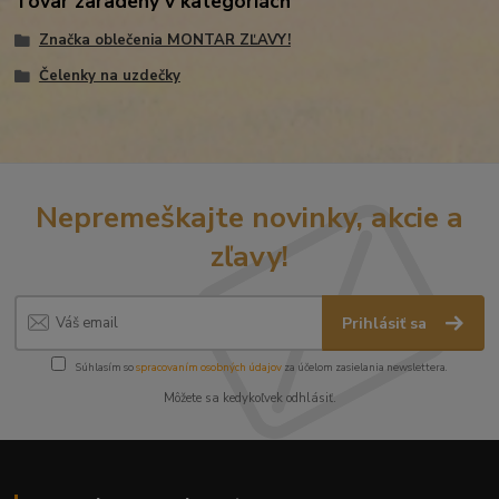
Tovar zaradený v kategóriách
Značka oblečenia MONTAR ZĽAVY!
Čelenky na uzdečky
Nepremeškajte novinky, akcie a
zľavy!
Prihlásiť sa
Súhlasím so
spracovaním osobných údajov
za účelom zasielania newslettera.
Môžete sa kedykoľvek odhlásiť.