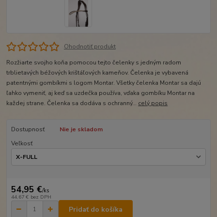
Ohodnotiť produkt
Rozžiarte svojho koňa pomocou tejto čelenky s jedným radom
trblietavých béžových krištáľových kameňov. Čelenka je vybavená
patentnými gombíkmi s logom Montar. Všetky čelenka Montar sa dajú
ľahko vymeniť, aj keď sa uzdečka používa, vďaka gombíku Montar na
každej strane. Čelenka sa dodáva s ochranný...
celý popis
Dostupnosť
Nie je skladom
Veľkosť
54,95 €
/
ks
44,67 €
bez DPH
Pridať do košíka