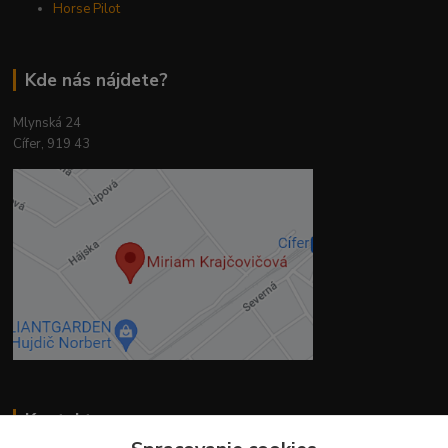
Horse Pilot
Kde nás nájdete?
Mlynská 24
Cífer, 919 43
Kontakty