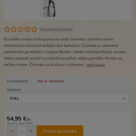
Ohodnotiť produkt
Rozžiarte svojho koňa pomocou tejto čelenky s jedným radom
trblietavých béžových krištáľových kameňov. Čelenka je vybavená
patentnými gombíkmi s logom Montar. Všetky čelenka Montar sa dajú
ľahko vymeniť, aj keď sa uzdečka používa, vďaka gombíku Montar na
každej strane. Čelenka sa dodáva s ochranný...
celý popis
Dostupnosť
Nie je skladom
Veľkosť
54,95 €
/
ks
44,67 €
bez DPH
Pridať do košíka