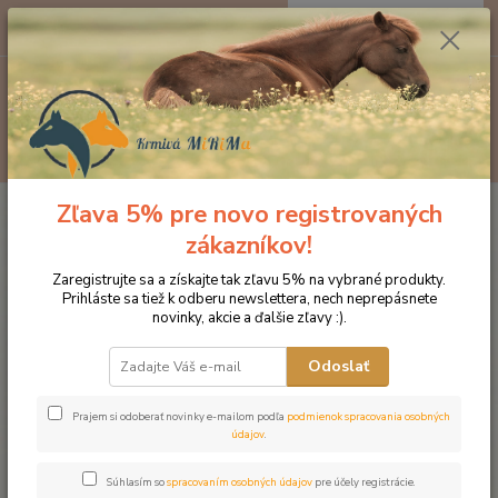
0
ks
EUR
za
0 €
Menu
Hľadať
Zľava 5% pre novo registrovaných
Úvod
Značka oblečenia MONTAR ZĽAVY!
Čelenky na uzdečky
MONTAR Beige Crystal hnedá
zákazníkov!
MONTAR Beige Crystal hnedá
Zaregistrujte sa a získajte tak zľavu 5% na vybrané produkty.
Prihláste sa tiež k odberu newslettera, nech neprepásnete
novinky, akcie a ďalšie zľavy :).
Novinka
Odoslať
Prajem si odoberať novinky e-mailom podľa
podmienok spracovania osobných
údajov
.
Súhlasím so
spracovaním osobných údajov
pre účely registrácie.