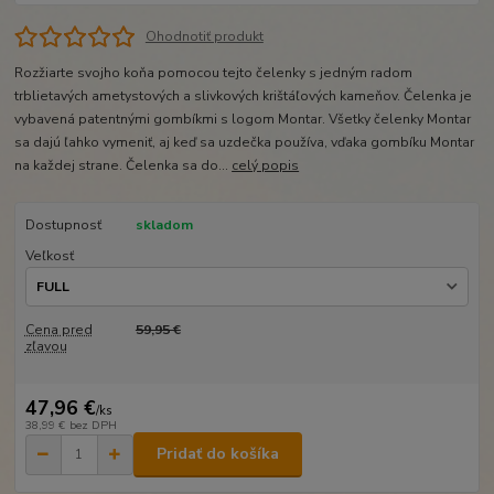
Ohodnotiť produkt
Rozžiarte svojho koňa pomocou tejto čelenky s jedným radom
trblietavých ametystových a slivkových krištáľových kameňov. Čelenka je
vybavená patentnými gombíkmi s logom Montar. Všetky čelenky Montar
sa dajú ľahko vymeniť, aj keď sa uzdečka používa, vďaka gombíku Montar
na každej strane. Čelenka sa do...
celý popis
Dostupnosť
skladom
Veľkosť
Cena pred
59,95 €
zľavou
47,96 €
/
ks
38,99 €
bez DPH
Pridať do košíka