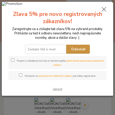
0
ks
EUR
za
0 €
Zľava 5% pre novo registrovaných
zákazníkov!
Menu
Zaregistrujte sa a získajte tak zľavu 5% na vybrané produkty.
Prihláste sa tiež k odberu newslettera, nech neprepásnete
Hľadať
novinky, akcie a ďalšie zľavy :).
Úvod
Značka oblečenia MONTAR ZĽAVY!
Čelenky na uzdečky
Odoslať
MONTAR Amethyst plum crystal hnedá
MONTAR Amethyst plum crystal
Prajem si odoberať novinky e-mailom podľa
podmienok spracovania osobných
údajov
.
hnedá
Súhlasím so
spracovaním osobných údajov
pre účely registrácie.
- 20 %
Novinka
Akcia
Zatvoriť