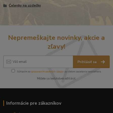
Čelenky na uzdečky
Nepremeškajte novinky, akcie a
zľavy!
Prihlásiť sa
Súhlasím so
spracovaním osobných údajov
za účelom zasielania newslettera.
Môžete sa kedykoľvek odhlásiť.
Informácie pre zákazníkov