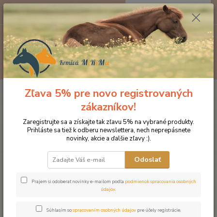
0
ks
EUR
za
0 €
Menu
Hľadať
Zľava 5% pre novo registrovaných
Úvod
Značka oblečenia MONTAR ZĽAVY!
Čelenky na uzdečky
MONTAR Amethyst plum crystal čierna
zákazníkov!
MONTAR Amethyst plum crystal
Zaregistrujte sa a získajte tak zľavu 5% na vybrané produkty.
Prihláste sa tiež k odberu newslettera, nech neprepásnete
čierna
novinky, akcie a ďalšie zľavy :).
Novinka
Odoslať
Prajem si odoberať novinky e-mailom podľa
podmienok spracovania osobných
údajov
.
Súhlasím so
spracovaním osobných údajov
pre účely registrácie.