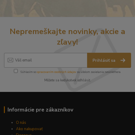
Nepremeškajte novinky, akcie a
zľavy!
Prihlásiť sa
Súhlasím so
spracovaním osobných údajov
za účelom zasielania newslettera.
Môžete sa kedykoľvek odhlásiť.
Informácie pre zákazníkov
O nás
Ako nakupovať