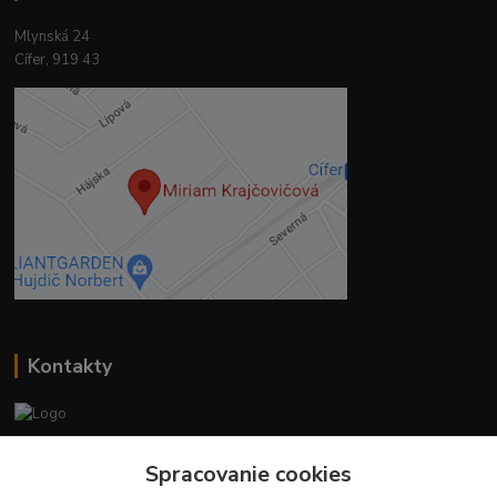
Mlynská 24
Cífer, 919 43
Kontakty
Ing. Miriam Botíková
Spracovanie cookies
+421 944 394 715
(Po-Pia, 8-17 hod.)