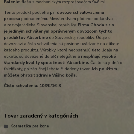
Balenie:
fľaša s mechanickým rozprašovačom 946 ml
Tento produkt podlieha
pri dovoze schvaľovaciemu
procesu
podriadenému Ministerstvom pôdohospodárstva
a rozvoja vidieka Slovenskej republiky.
Firma Ghoda s.r.o.
je
jediným schváleným oprávneným dovozcom týchto
produktov Absorbine
do Slovenskej republiky. Údaje o
dovozcovi a číslo schválenia sú povinne uvádzané na etikete
každého produktu. Výrobky, ktoré neobsahujú tieto údaje na
etikete, sú dovezené do SR nelegálne a
nespĺňajú vysoké
štandardy kvality spoločnosti Absorbine.
Často sa jedná o
falzifikáty, po záručnej lehote či riedený tovar.
I
ch použitím
môžete ohroziť zdravie Vášho koňa.
Číslo schvalenia: 106/K/16-S
Tovar zaradený v kategóriách
Kozmetika pre kone