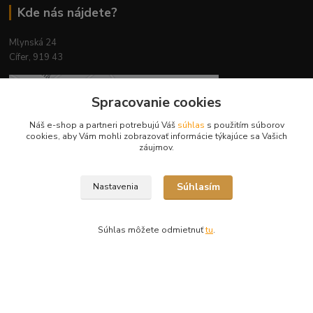
Kde nás nájdete?
Mlynská 24
Cífer, 919 43
Spracovanie cookies
Náš e-shop a partneri potrebujú Váš
súhlas
s použitím súborov
cookies, aby Vám mohli zobrazovať informácie týkajúce sa Vašich
záujmov.
Súhlasím
Nastavenia
Súhlas môžete odmietnuť
tu
.
Kontakty