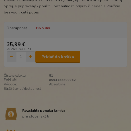
vlasom hodvábny lesk. To všetko v jednej aplikácii a bez použitia vody.
Sprej je pripravený k použitiu bez nutnosti príprav či riedenia Použitie
bez vod...
celý popis
Dostupnosť
Do 5 dní
35,99 €
29,26 €
bez DPH
Pridať do košíka
Číslo produktu:
81
EAN kód:
8594188890062
Výrobca:
Absorbine
Strážiť cenu / dostupnosť
Rozsiahla ponuka krmiva
pre slovenský trh