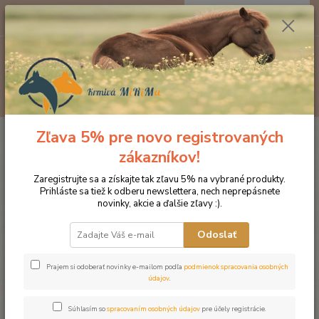
0
ks
EUR
za
0 €
Menu
Hľadať
Zľava 5% pre novo registrovaných
Úvod
Kozmetika pre kone
Starostlivosť o kožu a srsť
MIRACLE
GROOM 5v1 KÚPEĽ V SPREJI
zákazníkov!
MIRACLE GROOM 5v1 KÚPEĽ V
Zaregistrujte sa a získajte tak zľavu 5% na vybrané produkty.
Prihláste sa tiež k odberu newslettera, nech neprepásnete
SPREJI
novinky, akcie a ďalšie zľavy :).
Odoslať
Prajem si odoberať novinky e-mailom podľa
podmienok spracovania osobných
údajov
.
Súhlasím so
spracovaním osobných údajov
pre účely registrácie.