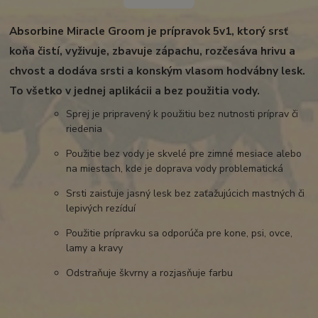
Absorbine Miracle Groom je prípravok 5v1, ktorý srsť
koňa čistí, vyživuje, zbavuje zápachu, rozčesáva hrivu a
chvost a dodáva srsti a konským vlasom hodvábny lesk.
To všetko v jednej aplikácii a bez použitia vody.
Sprej je pripravený k použitiu bez nutnosti príprav či
riedenia
Použitie bez vody je skvelé pre zimné mesiace alebo
na miestach, kde je doprava vody problematická
Srsti zaisťuje jasný lesk bez zaťažujúcich mastných či
lepivých rezíduí
Použitie prípravku sa odporúča pre kone, psi, ovce,
lamy a kravy
Odstraňuje škvrny a rozjasňuje farbu