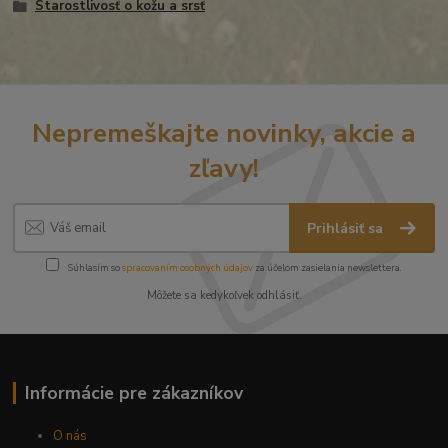
Starostlivosť o kožu a srsť
Nepremeškajte novinky, akcie a
zľavy!
Prihlásiť sa
Súhlasím so
spracovaním osobných údajov
za účelom zasielania newslettera.
Môžete sa kedykoľvek odhlásiť.
Informácie pre zákazníkov
O nás