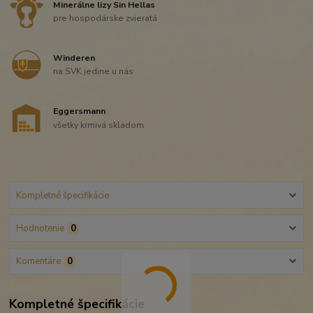
Minerálne lizy Sin Hellas
pre hospodárske zvieratá
Winderen
na SVK jedine u nás
Eggersmann
všetky krmivá skladom
Kompletné špecifikácie
Hodnotenie
0
Komentáre
0
Kompletné špecifikácie